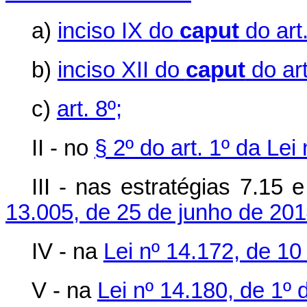
a)
inciso IX do
caput
do art.
b)
inciso XII do
caput
do art
c)
art. 8º;
II - no
§ 2º do art. 1º da Le
III - nas estratégias 7.15
13.005, de 25 de junho de 20
IV - na
Lei nº 14.172, de 10
V - na
Lei nº 14.180, de 1º 