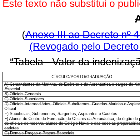
Este texto não substitui o pu
(
Anexo III ao Decreto nº 4
(Revogado pelo Decreto 
“Tabela - Valor da indenizaçã
CÍRCULO/POSTO/GRADUAÇÃO
A) Comandantes da Marinha, do Exército e da Aeronáutica e cargos de Na
Especial
B) Oficiais-Generais
C) Oficiais-Superiores
D) Oficiais-Intermediários, Oficiais Subalternos, Guardas-Marinha e Aspira
Oficial
E) Suboficiais, Subtenentes, Sargentos, Aspirantes e Cadetes
F) Alunos do Centro de Formação de Oficiais da Aeronáutica, de órgão de
de oficiais de reserva, alunos do Colégio Naval e das escolas preparatória
cadetes
G) Demais Praças e Praças Especiais