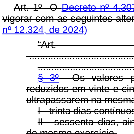
Art. 1º O
Decreto nº 4.30
vigorar com as seguintes alt
nº 12.324, de 2024)
“Ar
.......................................
...................................
§ 3º
Os valores pre
reduzidos em vinte e ci
ultrapassarem na mesma 
I - trinta dias contínuo
II - sessenta dias, a
do mesmo exercício.