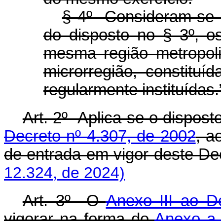
§ 4º Consideram-se m
do disposto no § 3º, o
mesma região metropol
microrregião, constituíd
regularmente instituídas.
Art. 2º Aplica-se o dispost
Decreto nº 4.307, de 2002
, a
de entrada em vigor deste De
12.324, de 2024)
Art. 3º O
Anexo III ao D
vigorar na forma do
Anexo a 