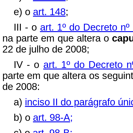
e) o
art. 148
;
III - o
art. 1º do Decreto n
na parte em que altera o
capu
22 de julho de 2008;
IV - o
a
rt. 1º do Decreto 
parte em que altera os seguint
de 2008:
a)
inciso II do parágrafo úni
b) o
art. 98-A;
c) o
art. 98-B;