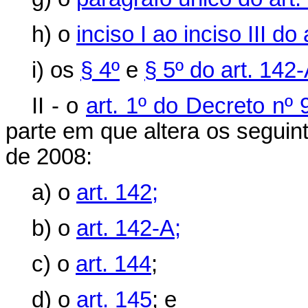
h) o
inciso I ao inciso III do 
i) os
§ 4º
e
§ 5º do art. 142
II - o
art. 1º do Decreto nº
parte em que altera os seguint
de 2008:
a) o
art. 142;
b) o
art. 142-A;
c) o
art. 144
;
d) o
art. 145
; e