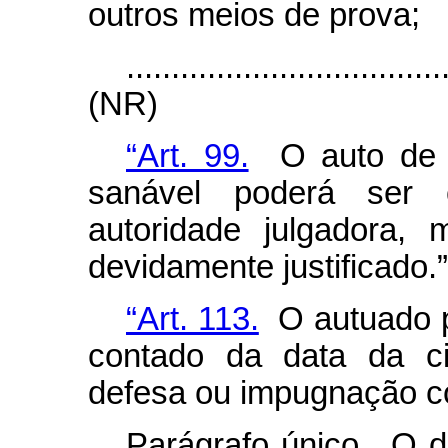
outros meios de prova;
...................................
(NR)
“Art. 99.
O auto de in
sanável poderá ser c
autoridade julgadora,
devidamente justificado.
“Art. 113.
O autuado po
contado da data da ci
defesa ou impugnação co
Parágrafo único. O de