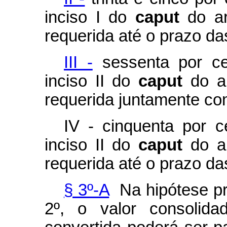
inciso I do
caput
do a
requerida até o prazo da
III -
sessenta por cen
inciso II do
caput
do ar
requerida juntamente co
IV - cinquenta por c
inciso II do
caput
do a
requerida até o prazo da
§ 3º-A
Na hipótese pre
2º, o valor consolid