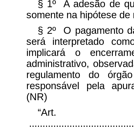
§ 1º A adesão de qu
somente na hipótese de 
§ 2º O pagamento da
será interpretado com
implicará o encerram
administrativo, observa
regulamento do órgão
responsável pela apur
(NR)
“Ar
.......................................