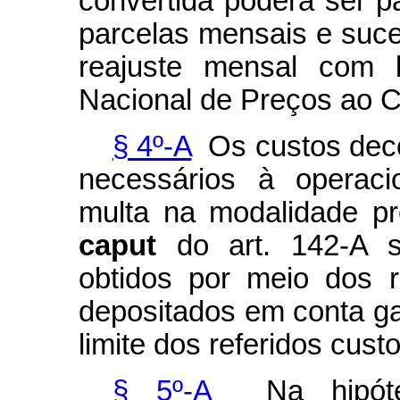
convertida poderá ser p
parcelas mensais e suces
reajuste mensal com 
Nacional de Preços ao 
§ 4º-A
Os custos deco
necessários à operaci
multa na modalidade pre
caput
do art. 142-A s
obtidos por meio dos 
depositados em conta ga
limite dos referidos custo
§ 5º-A
Na hipóte