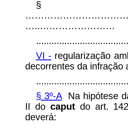
§
………………………………..............
…..……………………
...................................
VI -
regularização am
decorrentes da infração 
...................................
§ 3º-A
Na hipótese da
II do
caput
do art. 14
deverá: