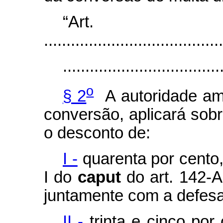
“Art
........................................
...................................
o
§ 2
A autoridade amb
conversão, aplicará sobr
o desconto de:
I -
quarenta por cento,
I do
caput
do art. 142-A
juntamente com a defesa
II -
trinta e cinco por