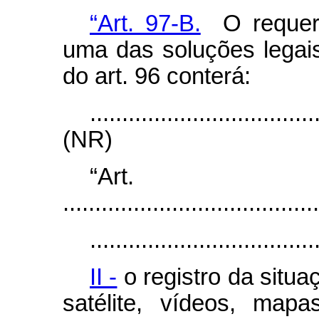
“Art. 97-B.
O requeri
uma das soluções legais 
do art. 96 conterá:
...................................
(NR)
“Ar
........................................
...................................
II -
o registro da situa
satélite, vídeos, map