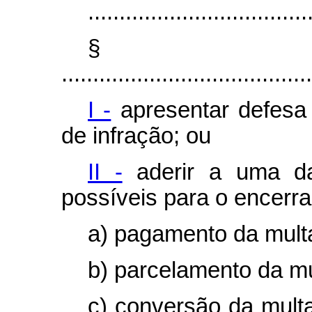
...................................
§
........................................
I -
apresentar defesa
de infração; ou
II -
aderir a uma da
possíveis para o encerr
a) pagamento da mult
b) parcelamento da mu
c) conversão da mult