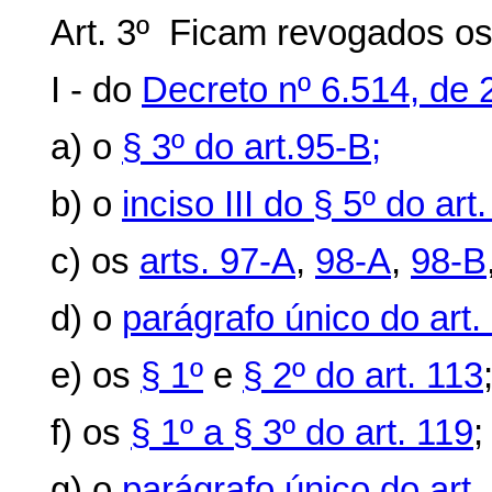
Art. 3º Ficam revogados os 
I - do
Decreto nº 6.514, de 
a) o
§ 3º do art.95-B;
b) o
inciso III do § 5º do art
c) os
arts. 97-A
,
98-A
,
98-B
d) o
parágrafo único do art.
e) os
§ 1º
e
§ 2º do art. 113
f) os
§ 1º a § 3º do art. 119
;
g) o
parágrafo único do art.