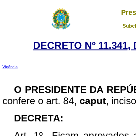
Pres
Subch
DECRETO Nº 11.341, 
Vigência
O PRESIDENTE DA REPÚ
confere o art. 84,
caput
, incis
DECRETA:
Art. 1º Ficam aprovados 