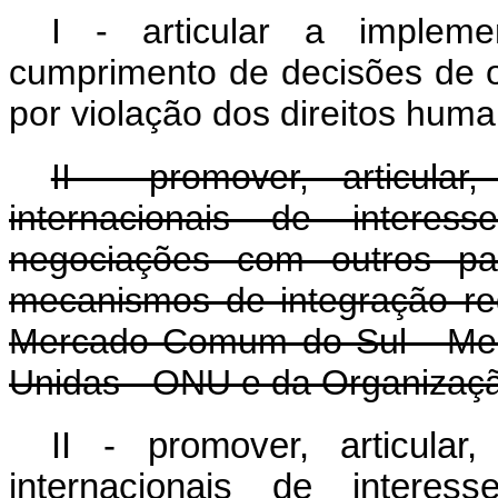
I - articular a implem
cumprimento de decisões de o
por violação dos direitos hum
II - promover, articula
internacionais de interes
negociações com outros paí
mecanismos de integração re
Mercado Comum do Sul - Mer
Unidas - ONU e da Organizaç
II - promover, articula
internacionais de interes