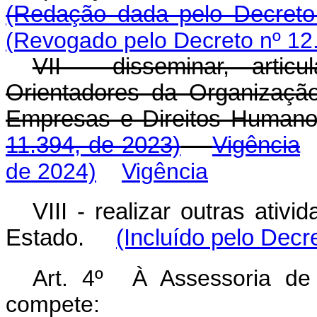
(Redação dada pelo Decreto
(Revogado pelo Decreto nº 12
VII - disseminar, artic
Orientadores da Organizaç
Empresas e Direitos Hu
11.394, de 2023)
Vigência
de 2024)
Vigência
VIII -
realizar outras ativ
Estado.
(Incluído pelo Decr
Art. 4º À Assessoria de 
compete: