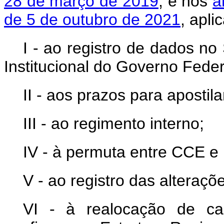
28 de março de 2019
, e nos
a
de 5 de outubro de 2021
, apli
I - ao registro de dados n
Institucional do Governo Federa
II - aos prazos para apostil
III - ao regimento interno;
IV - à permuta entre CCE e
V - ao registro das alteraçõe
VI - à realocação de c