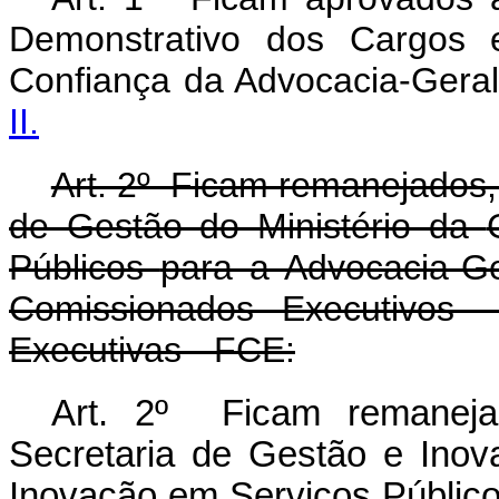
Demonstrativo dos Cargos
Confiança da Advocacia-Geral
II.
Art. 2º Ficam remanejados
de Gestão do Ministério da
Públicos
para a Advocacia-Ge
Comissionados Executivos
Executivas - FCE:
Art. 2º Ficam remanej
Secretaria de Gestão e Inov
Inovação
em Servi
ços Públic