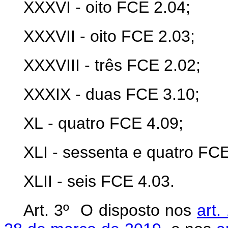
XXX
VI
- oito FCE 2.04;
XXXV
II
- oito FCE 2.03;
XXXVI
II
- três FCE 2.02;
XXX
IX
- duas FCE 3.10;
XL
- quatro FCE 4.09;
X
LI
- sessenta e quatro FCE
XL
II
- seis FCE 4.03.
Art. 3º O disposto nos
art.