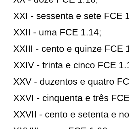
XX
I
- sessenta e sete FCE 1
XXI
I
- uma FCE 1.14;
XXII
I
- cento e quinze FCE 1
XX
IV
- trinta e cinco FCE 1.
XX
V
- duzentos e quatro FC
XXV
I
- cinquenta e três FCE
XXV
II
- cento e setenta e n