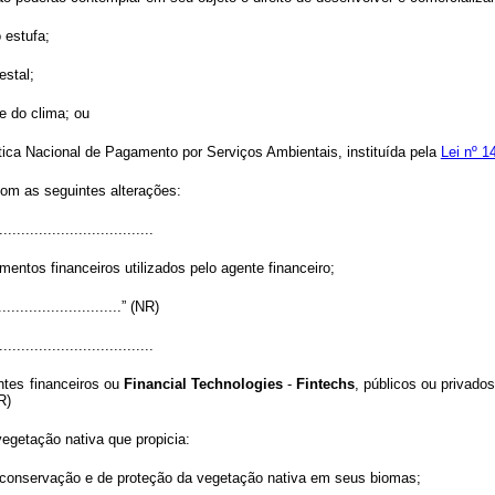
 estufa;
estal;
 e do clima; ou
tica Nacional de Pagamento por Serviços Ambientais, instituída pela
Lei nº 1
com as seguintes alterações:
..................................
mentos financeiros utilizados pelo agente financeiro;
..............................” (NR)
..................................
ntes financeiros ou
Financial Technologies
-
Fintechs
, públicos ou privado
R)
vegetação nativa que propicia:
 de conservação e de proteção da vegetação nativa em seus biomas;