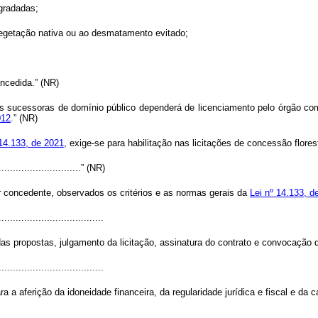
egradadas;
vegetação nativa ou ao desmatamento evitado;
oncedida.” (NR)
es sucessoras de domínio público dependerá de licenciamento pelo órgão 
012
.” (NR)
 14.133, de 2021
, exige-se para habilitação nas licitações de concessão flor
...............................” (NR)
er concedente, observados os critérios e as normas gerais da
Lei nº 14.133, d
.....................................
as propostas, julgamento da licitação, assinatura do contrato e convocação 
.....................................
a a aferição da idoneidade financeira, da regularidade jurídica e fiscal e da 
.....................................