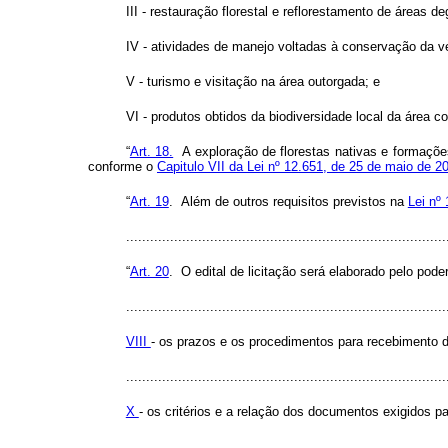
III - restauração florestal e reflorestamento de áreas d
IV - atividades de manejo voltadas à conservação da 
V - turismo e visitação na área outorgada; e
VI - produtos obtidos da biodiversidade local da área c
“
Art. 18.
A exploração de florestas nativas e formaçõ
conforme o
Capitulo VII da Lei nº 12.651, de 25 de maio de 2
“
Art. 19
. Além de outros requisitos previstos na
Lei nº
..............................................................................
“
Art. 20
. O edital de licitação será elaborado pelo pod
................................................................................
VIII
- os prazos e os procedimentos para recebimento d
................................................................................
X
- os critérios e a relação dos documentos exigidos par
................................................................................