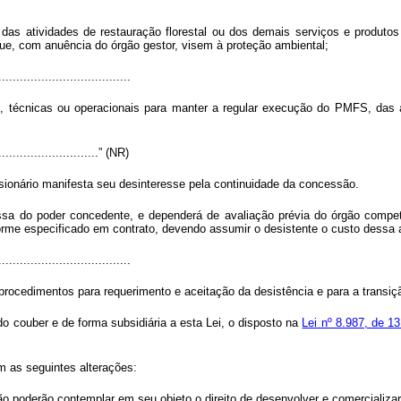
 das atividades de restauração florestal ou dos demais serviços e produtos
 que, com anuência do órgão gestor, visem à proteção ambiental;
.....................................
 técnicas ou operacionais para manter a regular execução do PMFS, das at
..............................” (NR)
ssionário manifesta seu desinteresse pela continuidade da concessão.
essa do poder concedente, e dependerá de avaliação prévia do órgão comp
forme especificado em contrato, devendo assumir o desistente o custo dessa
.....................................
rocedimentos para requerimento e aceitação da desistência e para a transiç
o couber e de forma subsidiária a esta Lei, o disposto na
Lei nº 8.987, de 13
m as seguintes alterações:
poderão contemplar em seu objeto o direito de desenvolver e comercializar 