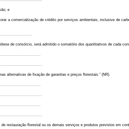
são; e
lorar a comercialização de crédito por serviços ambientais, inclusive de c
............................
pótese de consórcio, será admitido o somatório dos quantitativos de cada con
...................................
.....................................
s alternativas de fixação de garantias e preços florestais.” (NR).
...................................
.....................................
...................................
.....................................
de restauração florestal ou os demais serviços e produtos previstos em cont