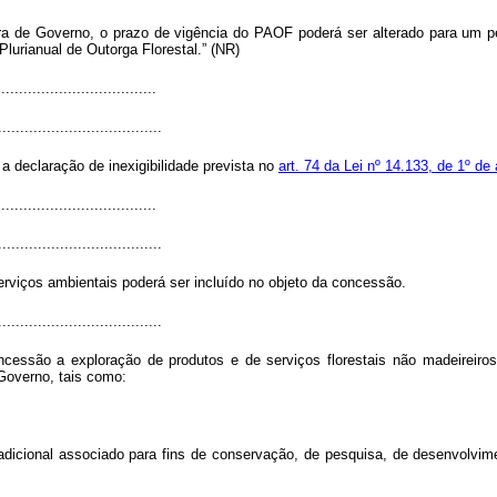
era de Governo, o prazo de vigência do PAOF poderá ser alterado para um 
lurianual de Outorga Florestal.” (NR)
...................................
.....................................
a declaração de inexigibilidade prevista no
art. 74 da Lei nº 14.133, de 1º de 
...................................
.....................................
erviços ambientais poderá ser incluído no objeto da concessão.
.....................................
essão a exploração de produtos e de serviços florestais não madeireiros
 Governo, tais como:
radicional associado para fins de conservação, de pesquisa, de desenvolvi