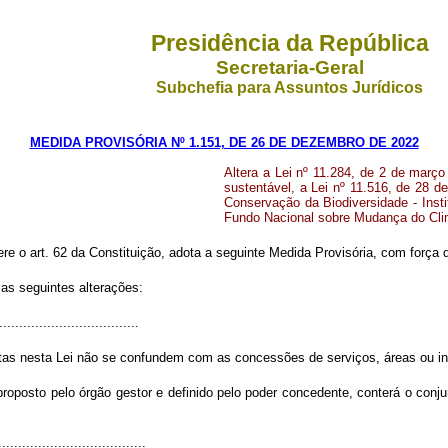
Presidência da República
Secretaria-Geral
Subchefia para Assuntos Jurídicos
MEDIDA PROVISÓRIA Nº 1.151, DE 26 DE DEZEMBRO DE 2022
Altera a Lei nº 11.284, de 2 de março
sustentável, a Lei nº 11.516, de 28 d
Conservação da Biodiversidade
- Ins
Fundo Nacional sobre Mudança do Clim
ere o art. 62 da Constituição, adota a seguinte Medida Provisória, com força d
 as seguintes alterações:
..................................
as nesta Lei não se confundem com as concessões de serviços, áreas ou in
roposto pelo órgão gestor e definido pelo poder concedente, conterá o conj
.....................................