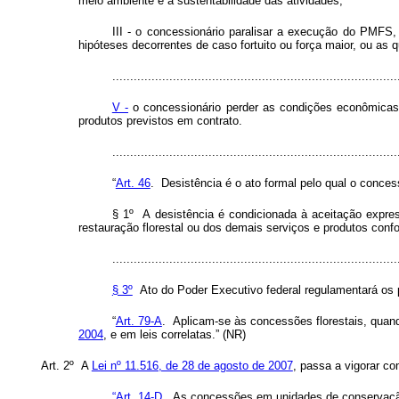
meio ambiente e a sustentabilidade das atividades;
III - o concessionário paralisar a execução do PMFS,
hipóteses decorrentes de caso fortuito ou força maior, ou as
................................................................................
V -
o concessionário perder as condições econômicas,
produtos previstos em contrato.
..............................................................................
“
Art. 46
. Desistência é o ato formal pelo qual o conce
§ 1º A desistência é condicionada à aceitação expr
restauração florestal ou dos demais serviços e produtos con
................................................................................
§ 3º
Ato do Poder Executivo federal regulamentará os p
“
Art. 79-A
. Aplicam-se às concessões florestais, quand
2004
, e em leis correlatas.” (NR)
Art. 2º A
Lei nº 11.516, de 28 de agosto de 2007
, passa a vigorar co
“Art. 14-D
. As concessões em unidades de conservação 