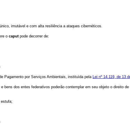
 único, imutável e com alta resiliência a ataques cibernéticos.
ere o
caput
pode decorrer de:
u
 de Pagamento por Serviços Ambientais, instituída pela
Lei nº 14.119, de 13 d
e bens dos entes federativos poderão contemplar em seu objeto o direito de 
 estufa;
u