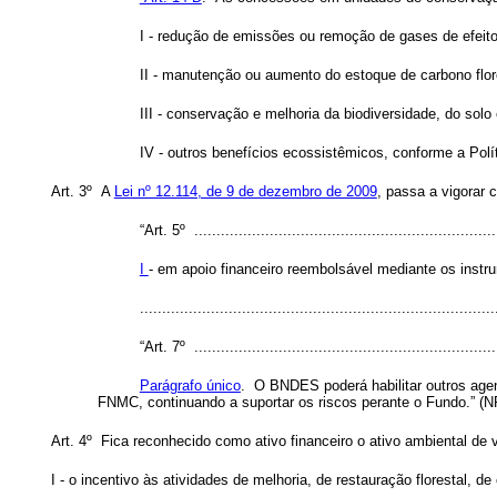
I - redução de emissões ou remoção de gases de efeito
II - manutenção ou aumento do estoque de carbono flor
III - conservação e melhoria da biodiversidade, do solo
IV - outros benefícios ecossistêmicos, conforme a Polí
Art. 3º A
Lei nº 12.114, de 9 de dezembro de 2009
, passa a vigorar 
“Art. 5º .....................................................................
I
- em apoio financeiro reembolsável mediante os instru
..............................................................................
“Art. 7º .....................................................................
Parágrafo único
. O BNDES poderá habilitar outros age
FNMC, continuando a suportar os riscos perante o Fundo.” (N
Art. 4º Fica reconhecido como ativo financeiro o ativo ambiental de 
I - o incentivo às atividades de melhoria, de restauração florestal,