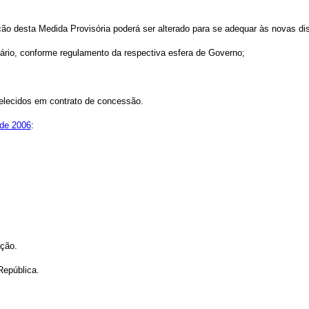
ação desta Medida Provisória poderá ser alterado para se adequar às novas di
ário, conforme regulamento da respectiva esfera de Governo;
belecidos em contrato de concessão.
 de 2006
:
ação.
República.