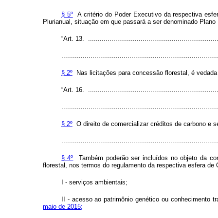
§ 5º
A critério do Poder Executivo da respectiva esf
Plurianual, situação em que passará a ser denominado Plano P
“Art. 13. ...................................................................
................................................................................
§ 2º
Nas licitações para concessão florestal, é vedada 
“Art. 16. ...................................................................
................................................................................
§ 2º
O direito de comercializar créditos de carbono e s
................................................................................
§ 4º
Também poderão ser incluídos no objeto da conc
florestal, nos termos do regulamento da respectiva esfera de
I - serviços ambientais;
II - acesso ao patrimônio genético ou conhecimento t
maio de 2015;