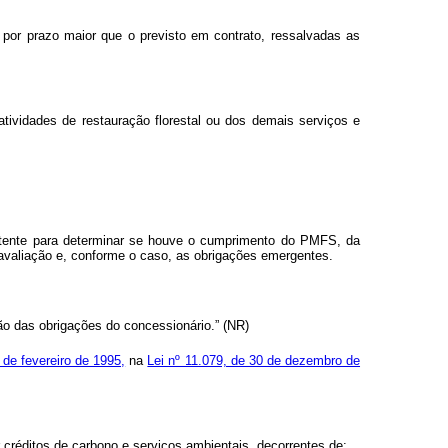
 por prazo maior que o previsto em contrato, ressalvadas as
ividades de restauração florestal ou dos demais serviços e
etente para determinar se houve o cumprimento do PMFS, da
 avaliação e, conforme o caso, as obrigações emergentes.
ão das obrigações do concessionário.” (NR)
 de fevereiro de 1995,
na
Lei nº 11.079, de 30 de dezembro de
créditos de carbono e serviços ambientais, decorrentes de: