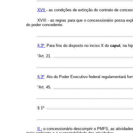
XVII
- as condições de extinção do contrato de conces
XVIII - as regras para que o concessionário possa exp
do poder concedente.
................................................................................
§ 3º
Para fins do disposto no inciso X do
caput
, na hi
“Art. 21. ...................................................................
................................................................................
§ 3º
Ato do Poder Executivo federal regulamentará forma
“Art. 45. ...................................................................
................................................................................
§ 1º .........................................................................
................................................................................
II -
o concessionário descumprir o PMFS, as atividades 