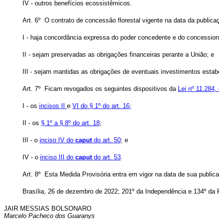
IV - outros benefícios ecossistêmicos.
Art. 6º O contrato de concessão florestal vigente na data da public
I - haja concordância expressa do poder concedente e do concession
II - sejam preservadas as obrigações financeiras perante a União; e
III - sejam mantidas as obrigações de eventuais investimentos esta
Art. 7º Ficam revogados os seguintes dispositivos da
Lei nº 11.284,
I - os
incisos II
e
VI do § 1º do art. 16;
II - os
§ 1º a § 8º do art. 18
;
III - o
inciso IV do
caput
do art. 50
; e
IV - o
inciso III do
caput
do art. 53
.
Art. 8º Esta Medida Provisória entra em vigor na data de sua public
Brasília, 26 de dezembro de 2022; 201º da Independência e 134º da 
JAIR MESSIAS BOLSONARO
Marcelo Pacheco dos Guaranys