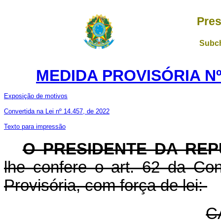
Pres
Subch
MEDIDA PROVISÓRIA Nº 
Exposição de motivos
Convertida na Lei nº 14.457, de 2022
Texto para impressão
O PRESIDENTE DA REP
lhe confere o art. 62 da Con
Provisória, com força de lei:
C