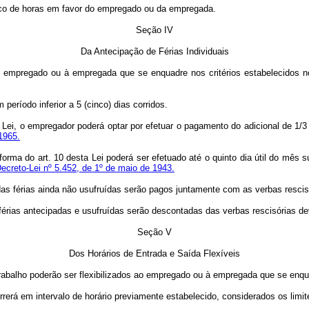
anco de horas em favor do empregado ou da empregada.
Seção IV
Da Antecipação de Férias Individuais
ao empregado ou à empregada que se enquadre nos critérios estabelecidos no 
período inferior a 5 (cinco) dias corridos.
ta Lei, o empregador poderá optar por efetuar o pagamento do adicional de 1/
 1965.
rma do art. 10 desta Lei poderá ser efetuado até o quinto dia útil do mês s
ecreto-Lei nº 5.452, de 1º de maio de 1943.
 das férias ainda não usufruídas serão pagos juntamente com as verbas rescis
s férias antecipadas e usufruídas serão descontadas das verbas rescisórias
Seção V
Dos Horários de Entrada e Saída Flexíveis
 trabalho poderão ser flexibilizados ao empregado ou à empregada que se enqu
rerá em intervalo de horário previamente estabelecido, considerados os limites 