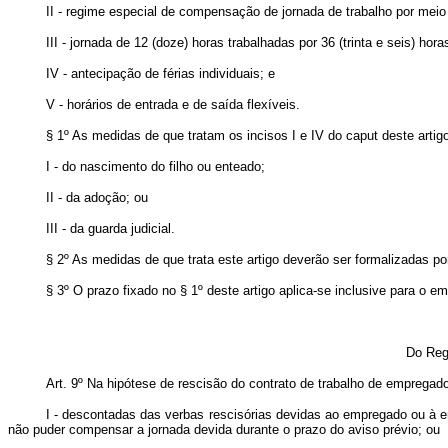
II - regime especial de compensação de jornada de trabalho por mei
III - jornada de 12 (doze) horas trabalhadas por 36 (trinta e seis) ho
IV - antecipação de férias individuais; e
V - horários de entrada e de saída flexíveis.
§ 1º As medidas de que tratam os incisos I e IV do
caput
deste artig
I - do nascimento do filho ou enteado;
II - da adoção; ou
III - da guarda judicial.
§ 2º As medidas de que trata este artigo deverão ser formalizadas po
§ 3º O prazo fixado no § 1º deste artigo aplica-se inclusive para o 
Do Reg
Art. 9º
Na hipótese de rescisão do contrato de trabalho de empreg
I - descontadas das verbas rescisórias devidas ao empregado ou à 
não puder compensar a jornada devida durante o prazo do aviso prévio; ou