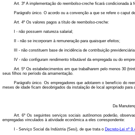
Art. 3º
A implementação do reembolso-creche ficará condicionada à fo
Parágrafo único. O acordo ou a convenção a que se refere o
caput
de
Art. 4º Os valores pagos a título de reembolso-creche:
I - não possuem natureza salarial;
II - não se incorporam à remuneração para quaisquer efeitos;
III - não constituem base de incidência de contribuição previdenciá
IV - não configuram rendimento tributável da empregada ou do empr
Art. 5º
Os estabelecimentos em que trabalharem pelo menos 30 (trinta
seus filhos no período da amamentação.
Parágrafo único. Os empregadores que adotarem o benefício do reem
meses de idade ficam desobrigados da instalação de local apropriado para
Da Manutenç
Art. 6º Os seguintes serviços sociais autônomos poderão, observa
empregadas vinculados à atividade econômica a eles correspondente:
I - Serviço Social da Indústria (Sesi), de que trata o
Decreto-Lei nº 9