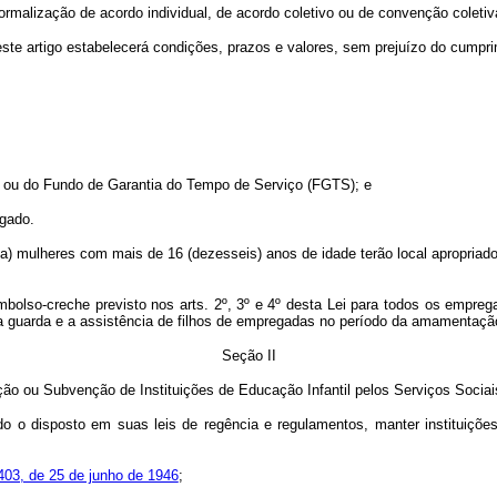
rmalização de acordo individual, de acordo coletivo ou de convenção coletiva
ste artigo estabelecerá condições, prazos e valores, sem prejuízo do cumpr
ria ou do Fundo de Garantia do Tempo de Serviço (FGTS); e
egado.
) mulheres com mais de 16 (dezesseis) anos de idade terão local apropriado
bolso-creche previsto nos arts. 2º, 3º e 4º desta Lei para todos os empre
 a guarda e a assistência de filhos de empregadas no período da amamentaç
Seção II
ão ou Subvenção de Instituições de Educação Infantil pelos Serviços Socia
do o disposto em suas leis de regência e regulamentos, manter instituiçõ
.403, de 25 de junho de 1946
;