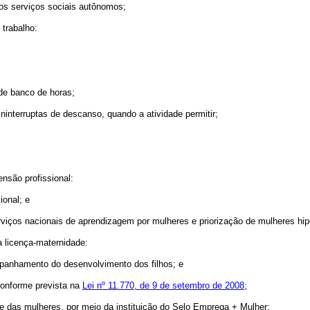
los serviços sociais autônomos;
 trabalho:
de banco de horas;
 ininterruptas de descanso, quando a atividade permitir;
ensão profissional:
ional; e
iços nacionais de aprendizagem por mulheres e priorização de mulheres hipos
a licença-maternidade:
panhamento do desenvolvimento dos filhos; e
 conforme prevista na
Lei nº 11.770, de 9 de setembro de 2008;
 das mulheres, por meio da instituição do Selo Emprega + Mulher;