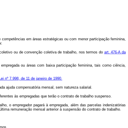
de competências em áreas estratégicas ou com menor participação feminina,
r.
 coletivo ou de convenção coletiva de trabalho, nos termos do
art. 476-A da
a empregada ou áreas com baixa participação feminina, tais como ciência,
Lei nº 7.998, de 11 de janeiro de 1990.
ada ajuda compensatória mensal, sem natureza salarial.
eferentes às empregadas que terão o contrato de trabalho suspenso.
alho, o empregador pagará à empregada, além das parcelas indenizatórias
última remuneração mensal anterior à suspensão do contrato de trabalho.
omos