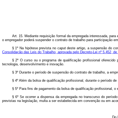
Art. 15. Mediante requisição formal da empregada interessada, para
o empregador poderá suspender o contrato de trabalho para participação em
§ 1º Na hipótese prevista no
caput
deste artigo, a suspensão do con
Consolidação das Leis do Trabalho, aprovada pelo Decreto-Lei nº 5.452, de
§ 2º O curso ou o programa de qualificação profissional oferecido
tecnologia, desenvolvimento e inovação.
§ 3º Durante o período de suspensão do contrato de trabalho, a empre
§ 4º Além da bolsa de qualificação profissional, durante o período 
§ 5º Para fins de pagamento da bolsa de qualificação profissional, 
§ 6º Se ocorrer a dispensa da empregada no transcurso do período
previstas na legislação, multa a ser estabelecida em convenção ou em acor
Do 