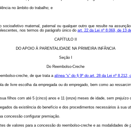
lência no âmbito do trabalho; e
lo socioafetivo maternal, paternal ou qualquer outro que resulte na assunção
olescentes, nos termos do parágrafo único do
art. 22 da Lei nº 8.069, de 13 d
CAPÍTULO II
DO APOIO À PARENTALIDADE NA PRIMEIRA INFÂNCIA
Seção I
Do Reembolso-Creche
eembolso-creche, de que trata a
alínea “s” do § 9º do art. 28 da Lei nº 8.212,
scola de livre escolha da empregada ou do empregado, bem como ao ressarc
sua filhos com até 5 (cinco) anos e 11 (onze) meses de idade, sem prejuízo 
egados da existência do benefício e dos procedimentos necessários à sua uti
sua concessão configurar premiação.
mites de valores para a concessão do reembolso-creche e as modalidades de p