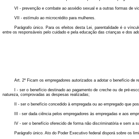
VI - prevenção e combate ao assédio sexual e a outras formas de vio
VII - estímulo ao microcrédito para mulheres.
Parágrafo único. Para os efeitos desta Lei, parentalidade é o víncu
entre os responsáveis pelo cuidado e pela educação das crianças e dos ad
Art. 2º
Ficam os empregadores autorizados a adotar o benefício de r
I - ser o benefício destinado ao pagamento de creche ou de pré-e
natureza, comprovadas as despesas realizadas;
II - ser o benefício concedido à empregada ou ao empregado que pos
III - ser dada ciência pelos empregadores às empregadas e aos empr
IV - ser o benefício oferecido de forma não discriminatória e sem a 
Parágrafo único. Ato do Poder Executivo federal disporá sobre os li