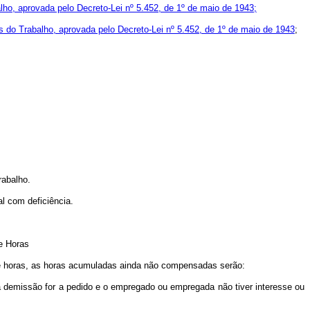
lho, aprovada pelo Decreto-Lei nº 5.452, de 1º de maio de 1943;
s do Trabalho, aprovada pelo Decreto-Lei nº 5.452, de 1º de maio de 1943
;
rabalho.
al com deficiência.
e Horas
e horas, as horas acumuladas ainda não compensadas serão:
 demissão for a pedido e o empregado ou empregada não tiver interesse ou