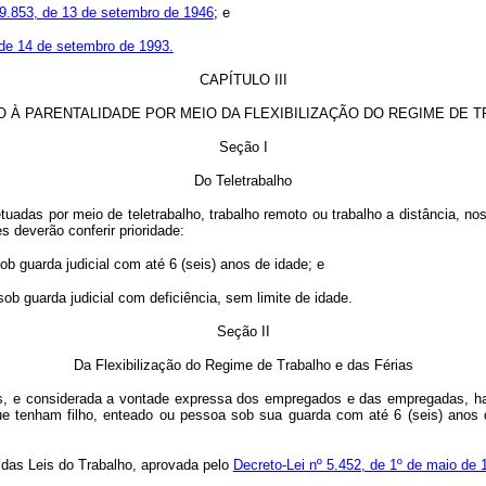
 9.853, de 13 de setembro de 1946
; e
 de 14 de setembro de 1993.
CAPÍTULO III
O À PARENTALIDADE POR MEIO DA FLEXIBILIZAÇÃO DO REGIME DE 
Seção I
Do Teletrabalho
uadas por meio de teletrabalho, trabalho remoto ou trabalho a distância, nos
s deverão conferir prioridade:
b guarda judicial com até 6 (seis) anos de idade; e
b guarda judicial com deficiência, sem limite de idade.
Seção II
Da Flexibilização do Regime de Trabalho e das Férias
es, e considerada a vontade expressa dos empregados e das empregadas, h
ue tenham filho, enteado ou pessoa sob sua guarda com até 6 (seis) anos d
o das Leis do Trabalho, aprovada pelo
Decreto-Lei nº 5.452, de 1º de maio de 