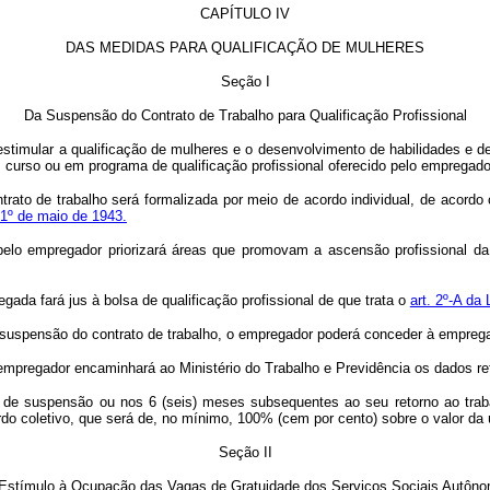
CAPÍTULO IV
DAS MEDIDAS PARA QUALIFICAÇÃO DE MULHERES
Seção I
Da Suspensão do Contrato de Trabalho para Qualificação Profissional
 estimular a qualificação de mulheres e o desenvolvimento de habilidades e 
 curso ou em programa de qualificação profissional oferecido pelo empregado
trato de trabalho será formalizada por meio de acordo individual, de acordo
 1º de maio de 1943.
 pelo empregador priorizará áreas que promovam a ascensão profissional d
gada fará jus à bolsa de qualificação profissional de que trata o
art. 2º-A da 
de suspensão do contrato de trabalho, o empregador poderá conceder à empreg
o empregador encaminhará ao Ministério do Trabalho e Previdência os dados r
 de suspensão ou nos 6 (seis) meses subsequentes ao seu retorno ao trab
do coletivo, que será de, no mínimo, 100% (cem por cento) sobre o valor da 
Seção II
Estímulo à Ocupação das Vagas de Gratuidade dos Serviços Sociais Autôn