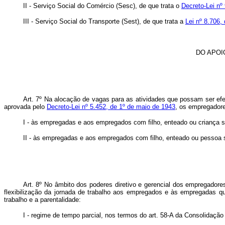
II - Serviço Social do Comércio (Sesc), de que trata o
Decreto-Lei nº
III - Serviço Social do Transporte (Sest), de que trata a
Lei nº 8.706,
DO APOI
Art. 7º Na alocação de vagas para as atividades que possam ser efet
aprovada pelo
Decreto-Lei nº 5.452, de 1º de maio de 1943
, os empregadore
I - às empregadas e aos empregados com filho, enteado ou criança so
II - às empregadas e aos empregados com filho, enteado ou pessoa so
Art. 8º
No âmbito dos poderes diretivo e gerencial dos empregador
flexibilização da jornada de trabalho aos empregados e às empregadas q
trabalho e a parentalidade:
I - regime de tempo parcial, nos termos do art. 58-A da Consolidaçã