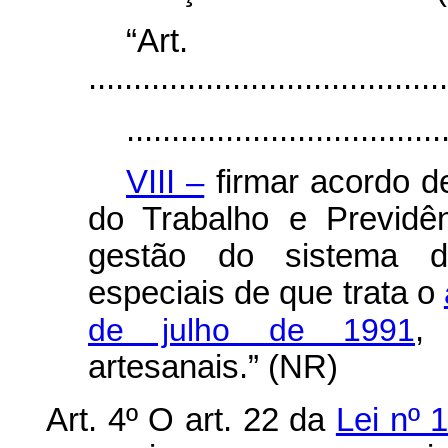
“Ar
........................................
...................................
VIII –
firmar acordo d
do Trabalho e Previdê
gestão do sistema d
especiais de que trata o
de julho de 1991
,
artesanais.” (NR)
Art. 4º O art. 22 da
Lei nº 