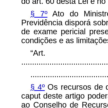
do art. 60 desta Lei e no 
§ 7º
Ato do Ministr
Previdência disporá sobr
de exame pericial pres
condições e as limitaçõe
“Art
........................................
...................................
§ 4º
Os recursos de qu
caput
deste artigo poder
ao Conselho de Recurso