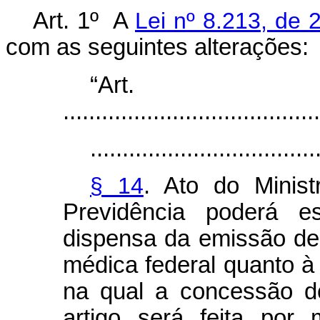
Art. 1º
A
Lei nº 8.213, de 
com as seguintes alterações:
“Ar
........................................
...................................
§ 14
. Ato do Minis
Previdência poderá e
dispensa da emissão de 
médica federal quanto à 
na qual a concessão do
artigo será feita por