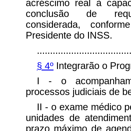
acréscimo real à capac
conclusão de requer
considerada, confor
Presidente do INSS.
...................................
§ 4º
Integrarão o Pro
I - o acompanhame
processos judiciais de b
II - o exame médico pe
unidades de atendiment
prazo máximo de agend