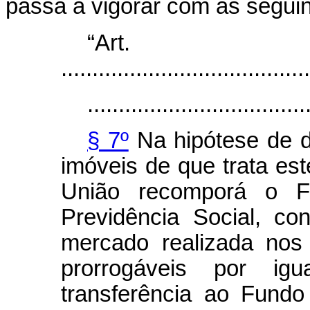
passa a vigorar com as seguin
“Ar
........................................
...................................
§ 7º
Na hipótese de 
imóveis de que trata est
União recomporá o 
Previdência Social, co
mercado realizada nos
prorrogáveis por ig
transferência ao Fundo