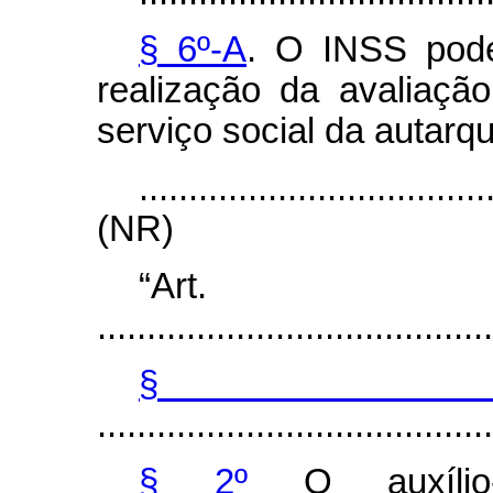
§ 6º-A
. O INSS pode
realização da avaliaçã
serviço social da autarqu
...................................
(NR)
“Art
........................................
§
........................................
§ 2º
O auxílio-i