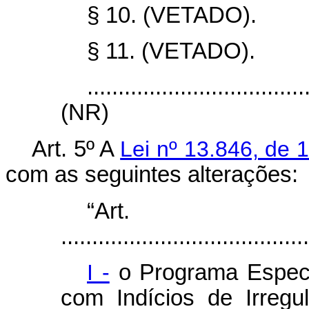
§ 10. (VETADO).
§ 11. (VETADO).
...................................
(NR)
Art. 5º A
Lei nº 13.846, de 
com as seguintes alterações:
“Ar
........................................
I -
o Programa Especia
com Indícios de Irregu