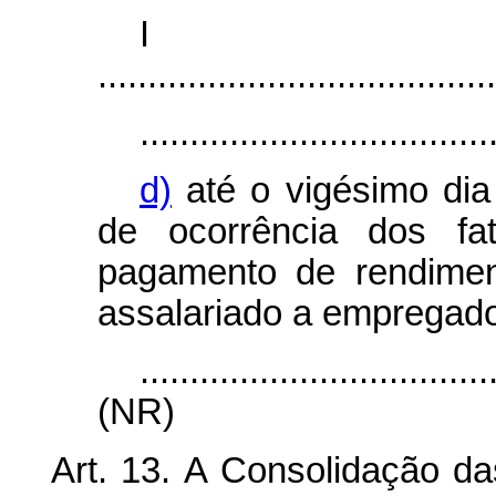
I
........................................
...................................
d)
até o vigésimo di
de ocorrência dos fa
pagamento de rendimen
assalariado a empregado
...................................
(NR)
Art. 13.
A Consolidação da