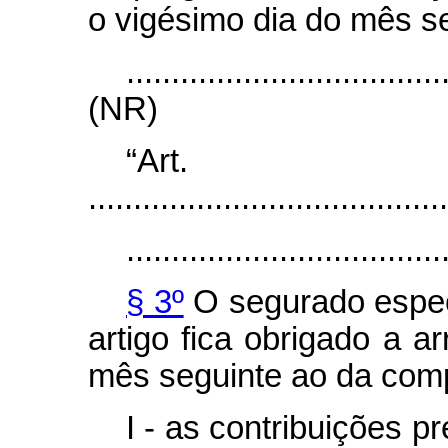
o vigésimo dia do mês s
...................................
(NR)
“Art
........................................
...................................
§ 3º
O segurado espec
artigo fica obrigado a a
mês seguinte ao da com
I - as contribuições pr