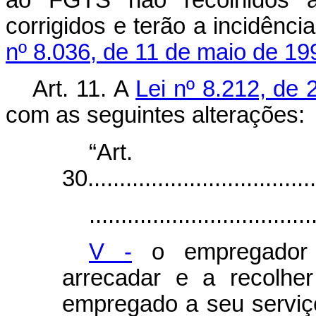
ao FGTS não recolhidos a
corrigidos e terão a incidênc
nº 8.036, de 11 de maio de 19
Art. 11.
A
Lei nº 8.212, de 
com as seguintes alteraçõ
“Art.
30.....................................
...................................
V -
o empregador d
arrecadar e a recolhe
empregado a seu serviço