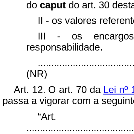
do
caput
do art. 30 desta
II - os valores refere
III - os encargo
responsabilidade.
...................................
(NR)
Art. 12.
O art. 70 da
Lei nº
passa a vigorar com a segui
“Ar
........................................