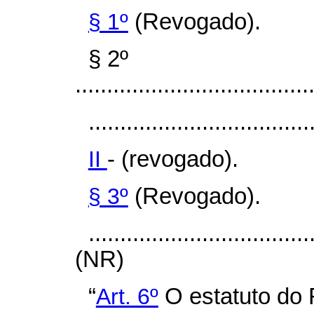
§ 1º
(Revogado).
§ 2º
.....................................
...................................
II
- (revogado).
§ 3º
(Revogado).
...................................
(NR)
“
Art. 6º
O estatuto do 