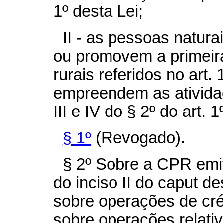
1º desta Lei;
II - as pessoas natura
ou promovem a primeira
rurais referidos no art.
empreendem as atividad
III e IV do § 2º do art. 1
§ 1º
(Revogado).
§ 2º Sobre a CPR emi
do inciso II do
caput
des
sobre operações de cré
sobre operações relativ