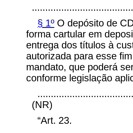
.....................................
§ 1º
O depósito de CD
forma cartular em deposi
entrega dos títulos à cus
autorizada para esse fim
mandato, que poderá ser 
conforme legislação apli
...................................
(NR)
“Art. 23.
.....................................