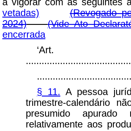
a vigorar com as seguinte
vetadas)
(Revogado pe
2024)
(Vide Ato Declarat
encerrada
‘Ar
........................................
...................................
§ 11.
A pessoa juríd
trimestre-calendário nã
presumido apurado 
relativamente aos produ