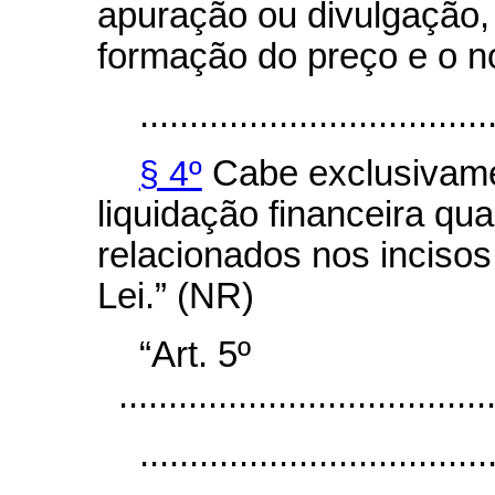
apuração ou divulgação,
formação do preço e o n
...................................
§ 4º
Cabe exclusivam
liquidação financeira qu
relacionados nos incisos I
Lei.” (NR)
“Art. 5º
.....................................
...................................