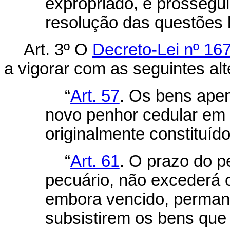
expropriado, e prossegu
resolução das questões l
Art. 3º
O
Decreto-Lei nº 167
a vigorar com as seguintes al
“
Art. 57
. Os bens ape
novo penhor cedular em
originalmente constituído
“
Art. 61
. O prazo do pe
pecuário, não excederá o
embora vencido, perman
subsistirem os bens que