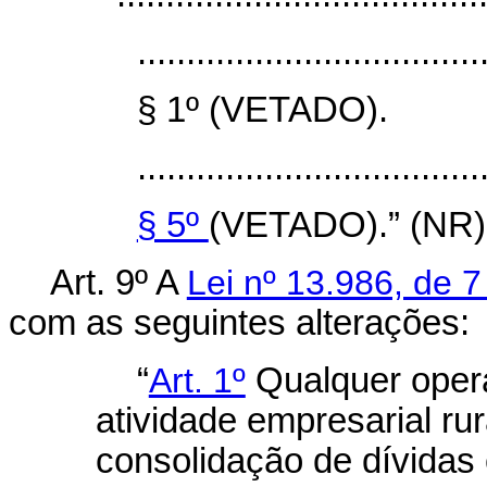
...................................
§ 1º (VETADO).
...................................
§ 5º
(VETADO).” (NR
Art. 9º
A
Lei nº 13.986, de 7
com as seguintes alterações:
“
Art. 1º
Qualquer opera
atividade empresarial rur
consolidação de dívidas 