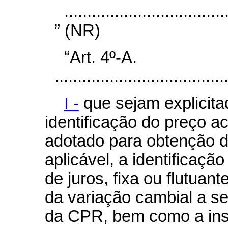
...................................
” (NR)
“Art. 4º-A.
.....................................
I -
que sejam explicita
identificação do preço a
adotado para obtenção 
aplicável, a identificaçã
de juros, fixa ou flutuan
da variação cambial a se
da CPR, bem como a inst