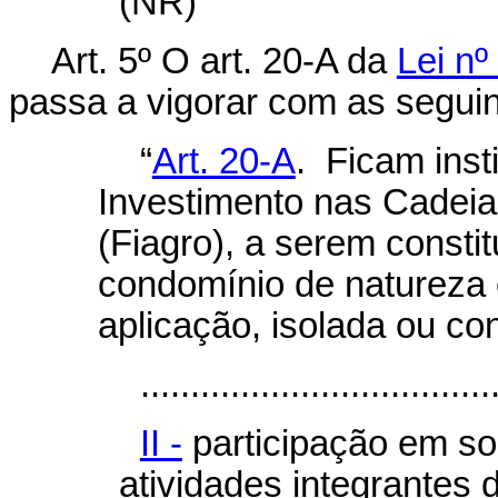
(NR)
Art. 5º
O art. 20-A da
Lei nº
passa a vigorar com as seguin
“
Art. 20-A
. Ficam inst
Investimento nas Cadeia
(Fiagro), a serem consti
condomínio de natureza 
aplicação, isolada ou co
...................................
II -
participação em s
atividades integrantes 