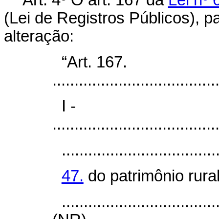
Art. 4º O art. 167 da
Lei nº
(Lei de Registros Públicos), p
alteração:
“Art. 167.
.....................................
I -
.....................................
...................................
47.
do patrimônio rura
...................................