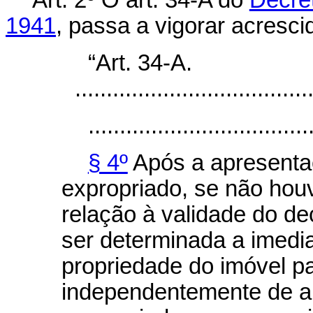
Art. 2º
O art. 34-A do
Decret
1941
, passa a vigorar acresci
“Art. 34-A.
.....................................
...................................
§ 4º
Após a apresenta
expropriado, se não hou
relação à validade do de
ser determinada a imedia
propriedade do imóvel pa
independentemente de a