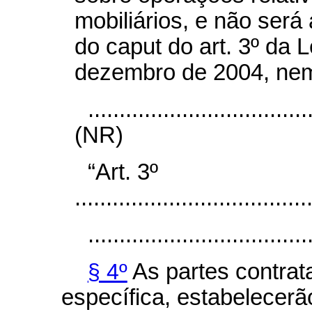
mobiliários, e não será
do
caput
do art. 3º da L
dezembro de 2004, nem
...................................
(NR)
“Art. 3º
.....................................
...................................
§ 4º
As partes contrat
específica, estabelecerã