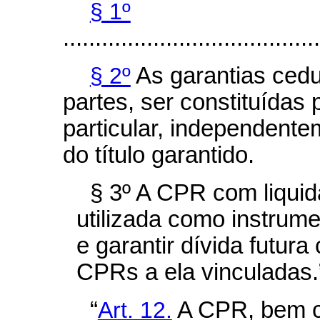
§ 1º
........................................
§ 2º
As garantias cedul
partes, ser constituídas 
particular, independente
do título garantido.
§ 3º A CPR com liquid
utilizada como instrumen
e garantir dívida futur
CPRs a ela vinculadas.
“
Art. 12.
A CPR, bem c