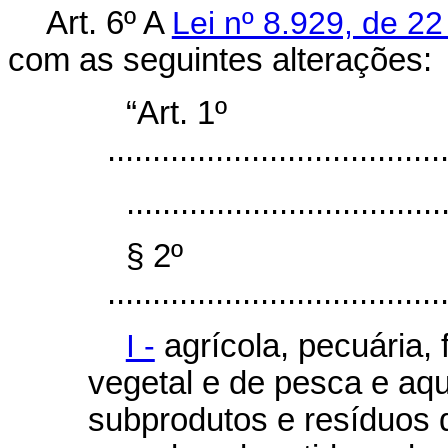
Art. 6º
A
Lei nº 8.929, de 2
com as seguintes alterações:
“Art. 1º
.....................................
...................................
§ 2º
.....................................
I -
agrícola, pecuária, f
vegetal e de pesca e aqu
subprodutos e resíduos d