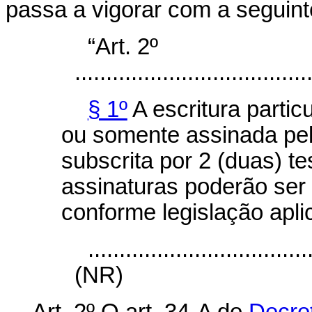
passa a vigorar com a seguint
“Art. 2º
.....................................
§ 1º
A escritura partic
ou somente assinada pel
subscrita por 2 (duas) 
assinaturas poderão ser f
conforme legislação apli
...................................
(NR)