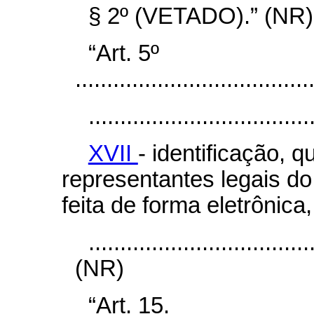
§ 2º (VETADO).” (NR)
“Art. 5º
.....................................
...................................
XVII
- identificação, q
representantes legais do
feita de forma eletrônica
...................................
(NR)
“Art. 15.