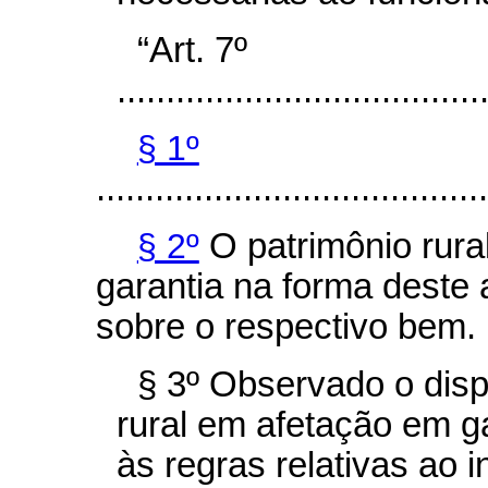
“Art. 7º
.....................................
§ 1º
........................................
§ 2º
O patrimônio rura
garantia na forma deste ar
sobre o respectivo bem.
§ 3º Observado o disp
rural em afetação em g
às regras relativas ao i