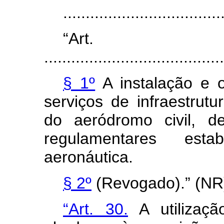
..................................
“Ar
........................................
§ 1º
A instalação e 
serviços de infraestrutu
do aeródromo civil, d
regulamentares esta
aeronáutica.
§ 2º
(Revogado).” (NR
“Art. 30.
A utilizaçã