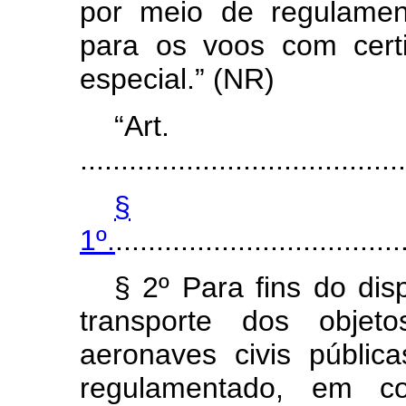
por meio de regulamen
para os voos com certi
especial.” (NR)
“Ar
........................................
§
1º.
...................................
§ 2º Para fins do di
transporte dos objet
aeronaves civis públic
regulamentado, em co