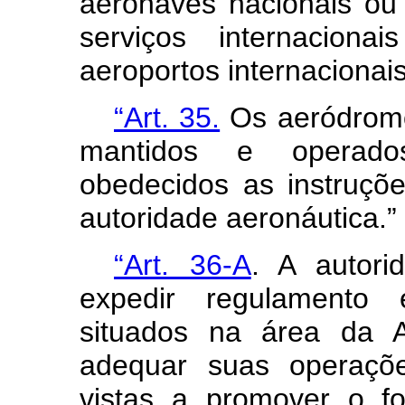
aeronaves nacionais ou 
serviços internaciona
aeroportos internacionais
“Art. 35.
Os aeródromo
mantidos e operados
obedecidos as instruçõ
autoridade aeronáutica.”
“Art. 36-A
. A autori
expedir regulamento 
situados na área da 
adequar suas operaçõe
vistas a promover o fo