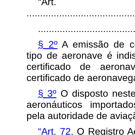
“Ar
........................................
...................................
§ 2º
A emissão de ce
tipo de aeronave é ind
certificado de aerona
certificado de aeronavega
§ 3º
O disposto neste 
aeronáuticos importad
pela autoridade de aviaçã
“Art. 72
. O Registro A