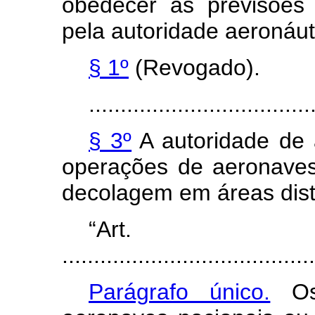
obedecer às previsões 
pela autoridade aeronáut
§ 1º
(Revogado).
...................................
§ 3º
A autoridade de a
operações de aeronave
decolagem em áreas dist
“Ar
........................................
Parágrafo único.
Os 