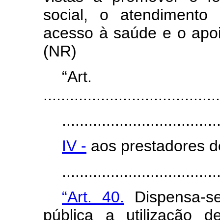
social, o atendimento
acesso à saúde e o apo
(NR)
“Ar
........................................
...................................
IV -
aos prestadores d
..................................
“Art. 40.
Dispensa-se
pública a utilização d