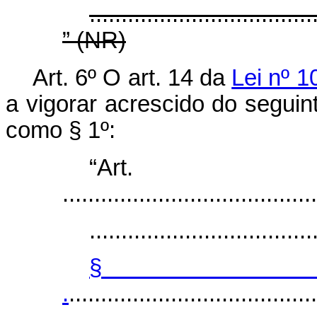
...................................
” (NR)
Art. 6º
O art. 14 da
Lei nº 1
a vigorar acrescido do seguin
como § 1º:
“Ar
........................................
...................................
§
.
.......................................