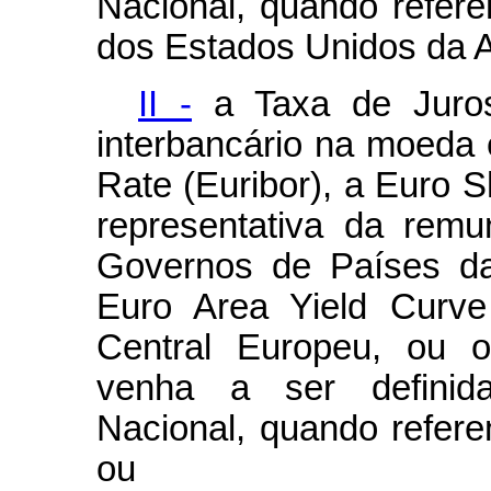
Nacional, quando refere
dos Estados Unidos da 
II -
a Taxa de Juros
interbancário na moeda 
Rate
(
Euribor
), a
Euro S
representativa da rem
Governos de Países d
Euro Area Yield Curv
Central Europeu, ou o
venha a ser definid
Nacional, quando refere
ou