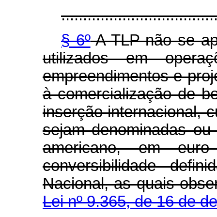
...................................
§ 6º
A TLP não se ap
utilizados em opera
empreendimentos e proj
à comercialização de b
inserção internacional,
sejam denominadas ou r
americano, em eur
conversibilidade defi
Nacional, as quais obse
Lei nº 9.365, de 16 de 