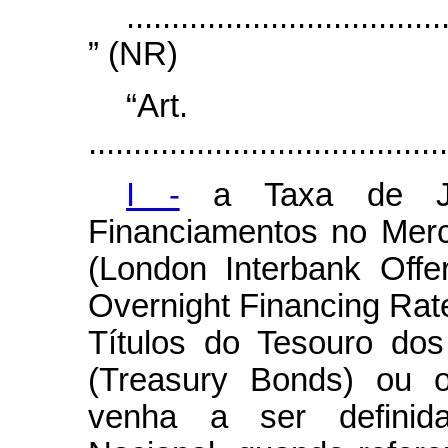
...................................
” (NR)
“Ar
........................................
I -
a Taxa de Ju
Financiamentos no Merc
(
London Interbank Offe
Overnight Financing Rat
Títulos do Tesouro do
(
Treasury Bonds
) ou o
venha a ser definid