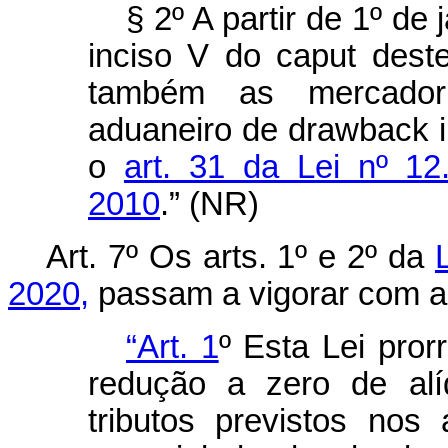
§ 2º A partir de 1º de 
inciso V do
caput
deste
também as mercador
aduaneiro de
drawback
i
o
art. 31 da Lei nº 1
2010
.” (NR)
Art. 7º Os arts. 1º e 2º da
2020,
passam a vigorar com a
“Art. 1
º Esta Lei pro
redução a zero de al
tributos previstos nos