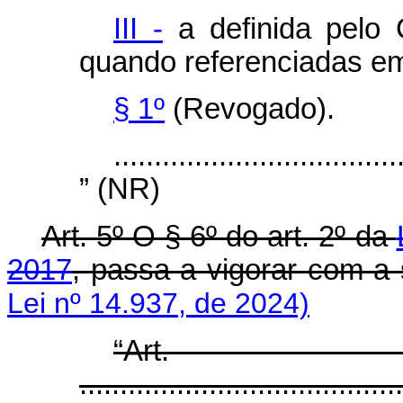
III -
a definida pelo 
quando referenciadas em
§ 1º
(Revogado).
...................................
” (NR)
Art. 5º O § 6º do art. 2º da
2017
, passa a vigorar com a 
Lei nº 14.937, de 2024)
“Ar
........................................