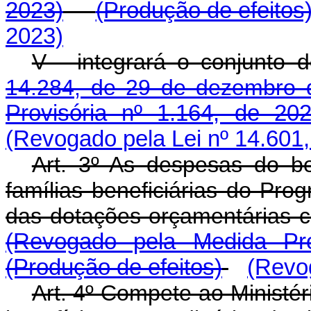
2023)
(Produção de efeitos
2023)
V - integrará o conjunto d
14.284, de 29 de dezembro 
Provisória nº 1.164, de 202
(Revogado pela Lei nº 14.601,
Art. 3º As despesas do ben
famílias beneficiárias do Prog
das dotações orçamentárias c
(Revogado pela Medida Pro
(Produção de efeitos)
(Revog
Art. 4º Compete ao Ministé