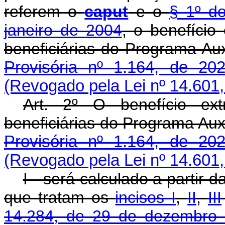
referem o
caput
e o
§ 1º do
janeiro de 2004
, o benefício 
beneficiárias do Programa Auxí
Provisória nº 1.164, de 202
(Revogado pela Lei nº 14.601,
Art. 2º O benefício extr
beneficiárias do Programa Auxí
Provisória nº 1.164, de 202
(Revogado pela Lei nº 14.601,
I - será calculado a partir 
que tratam os
incisos I
,
II
,
III
14.284, de 29 de dezembro