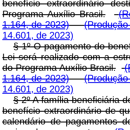
benefício extraordinário des
Programa Auxílio Brasil.
(R
1.164, de 2023)
(Produção 
14.601, de 2023)
§ 1º O pagamento do benefí
Lei será realizado com a es
do Programa Auxílio Brasil.
(
1.164, de 2023)
(Produção 
14.601, de 2023)
§ 2º A família beneficiária 
benefício extraordinário de qu
calendário de pagamentos d