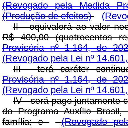
(Revogado pela Medida Pro
(Produção de efeitos)
(Revog
II - equivalerá ao valor n
R$ 400,00 (quatrocentos re
Provisória nº 1.164, de 202
(Revogado pela Lei nº 14.601,
III - terá caráter contin
Provisória nº 1.164, de 202
(Revogado pela Lei nº 14.601,
IV - será pago juntamente c
do Programa Auxílio Brasil,
família; e
(Revogado pel