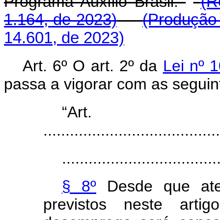
Programa Auxílio Brasil.
(R
1.164, de 2023)
(Produção 
14.601, de 2023)
Art. 6º O art. 2º da
Lei nº 
passa a vigorar com as seguin
“Ar
........................................
...................................
§ 8º
Desde que aten
previstos neste arti