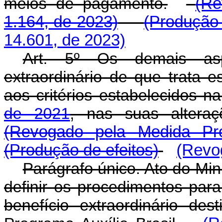
meios de pagamento.
(Re
1.164, de 2023)
(Produção 
14.601, de 2023)
Art. 5º Os demais aspe
extraordinário de que trata 
aos critérios estabelecidos n
de 2021
, nas suas altera
(Revogado pela Medida Pro
(Produção de efeitos)
(Revog
Parágrafo único. Ato do Mi
definir os procedimentos par
benefício extraordinário des