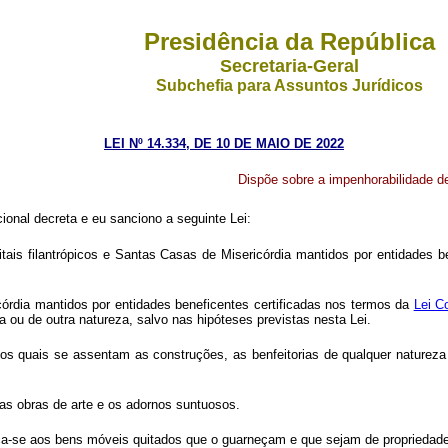
Presidência da República
Secretaria-Geral
Subchefia para Assuntos Jurídicos
LEI Nº 14.334, DE 10 DE MAIO DE 2022
Dispõe sobre a impenhorabilidade de
onal decreta e eu sanciono a seguinte Lei:
tais filantrópicos e Santas Casas de Misericórdia mantidos por entidades b
córdia mantidos por entidades beneficentes certificadas nos termos da
Lei C
ria ou de outra natureza, salvo nas hipóteses previstas nesta Lei.
os quais se assentam as construções, as benfeitorias de qualquer natureza 
i as obras de arte e os adornos suntuosos.
ica-se aos bens móveis quitados que o guarneçam e que sejam de propriedade