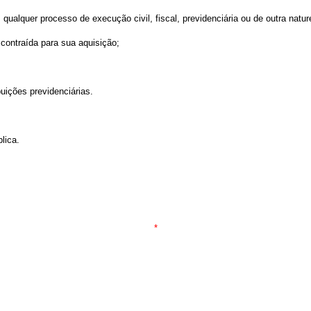
m qualquer processo de execução civil, fiscal, previdenciária ou de outra natu
 contraída para sua aquisição;
buições previdenciárias.
blica.
*