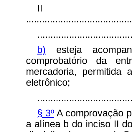
I
........................................
...................................
b)
esteja acompan
comprobatório da en
mercadoria, permitida
eletrônico;
...................................
§ 3º
A comprovação por
a alínea b do inciso II d