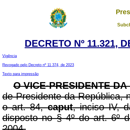
Pres
Subch
DECRETO Nº 11.321, 
Vigência
Revogado pelo Decreto nº 11.374, de 2023
Texto para impressão
O VICE-PRESIDENTE DA
de Presidente da República,
o art. 84,
caput
, inciso IV, 
disposto no § 4º do art. 6º 
2004,