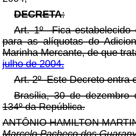
DECRETA
:
Art. 1º Fica estabelecido
para as alíquotas do Adici
Marinha Mercante, de que tra
julho de 2004.
Art. 2º Este Decreto entra 
Brasília, 30 de dezembro
134º da República.
ANTÔNIO HAMILTON MART
Marcelo Pacheco dos Guaran