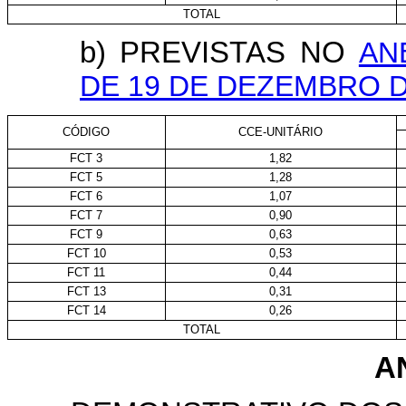
TOTAL
b) PREVISTAS NO
AN
DE 19 DE DEZEMBRO D
CÓDIGO
CCE-UNITÁRIO
FCT 3
1,82
FCT 5
1,28
FCT 6
1,07
FCT 7
0,90
FCT 9
0,63
FCT 10
0,53
FCT 11
0,44
FCT 13
0,31
FCT 14
0,26
TOTAL
AN