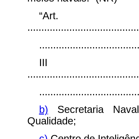
“Ar
........................................
...................................
II
........................................
...................................
b)
Secretaria Nava
Qualidade;
c)
Centro de Inteligên