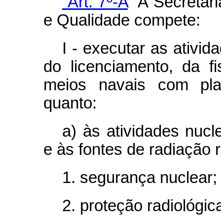
“Art. 7º-A
À Secretari
e Qualidade compete:
I - executar as ativi
do licenciamento, da f
meios navais com pla
quanto:
a) às atividades nucl
e às fontes de radiação r
1. segurança nuclear;
2. proteção radiológic