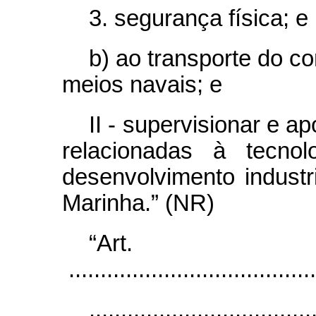
3. segurança física; e
b) ao transporte do co
meios navais; e
II - supervisionar e a
relacionadas à tecnol
desenvolvimento indust
Marinha.” (NR)
“Ar
.......................................
...................................