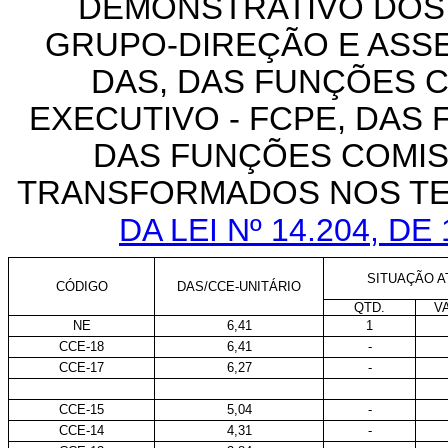
DEMONSTRATIVO DOS
GRUPO-DIREÇÃO E ASS
DAS, DAS FUNÇÕES 
EXECUTIVO - FCPE, DAS 
DAS FUNÇÕES COMIS
TRANSFORMADOS NOS TE
DA LEI Nº 14.204, D
SITUAÇÃO AT
CÓDIGO
DAS/CCE-UNITÁRIO
QTD.
V
NE
6,41
1
CCE-18
6,41
-
CCE-17
6,27
-
CCE-15
5,04
-
CCE-14
4,31
-