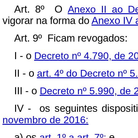
Art. 8º O
Anexo II ao D
vigorar na forma do
Anexo IV 
Art. 9º Ficam revogados:
I - o
Decreto nº 4.790, de 2
II - o
art. 4º do Decreto nº 
III - o
Decreto nº 5.990, de 
IV - os seguintes disposi
novembro de 2016:
a) os
art. 1º a art. 7º;
e