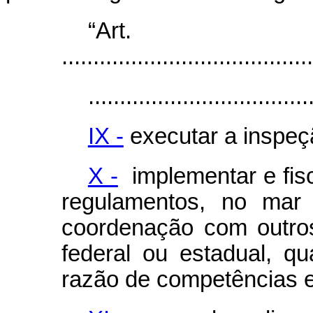
“Ar
........................................
...................................
IX -
executar a inspeç
X -
implementar e fisc
regulamentos, no mar 
coordenação com outro
federal ou estadual, q
razão de competências e