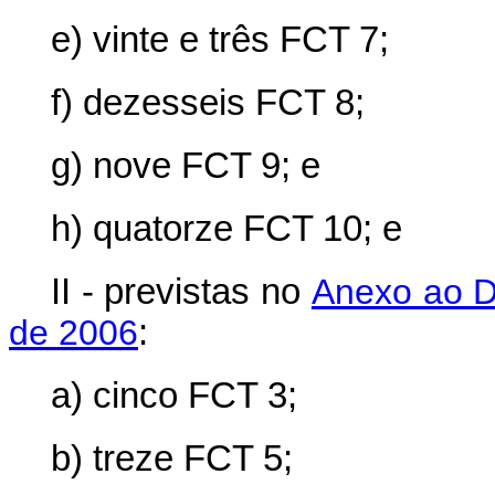
e) vinte e três FCT 7;
f) dezesseis FCT 8;
g) nove FCT 9; e
h) quatorze FCT 10; e
II - previstas no
Anexo ao D
de 2006
:
a) cinco FCT 3;
b) treze FCT 5;