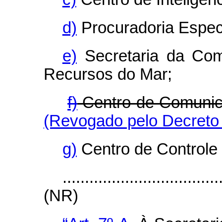
d)
Procuradoria Especi
e)
Secretaria da Comi
Recursos do Mar;
f)
Centro de Comunic
(Revogado pelo Decreto 
g)
Centro de Controle 
...................................
(NR)