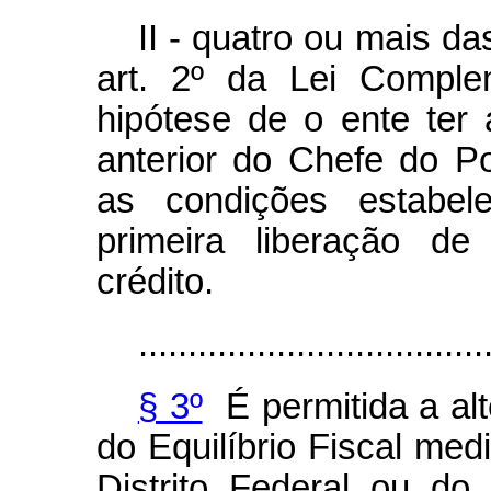
II - quatro ou mais d
art. 2º da Lei Comple
hipótese de o ente ter
anterior do Chefe do P
as condições estabel
primeira liberação d
crédito.
...................................
§ 3º
É permitida a al
do Equilíbrio Fiscal med
Distrito Federal ou do