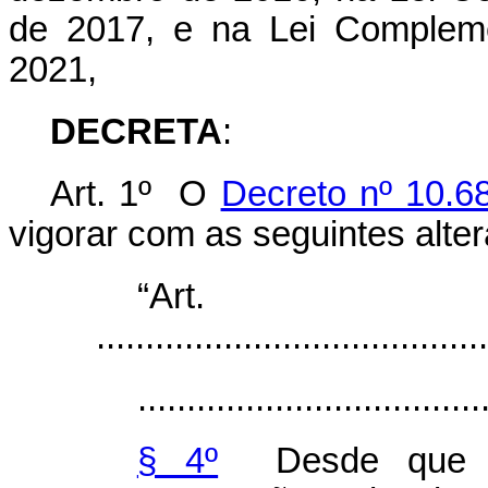
de 2017, e na Lei Compleme
2021,
DECRETA
:
Art. 1º O
Decreto nº 10.6
vigorar com as seguintes alte
“Ar
........................................
...................................
§ 4º
Desde que as