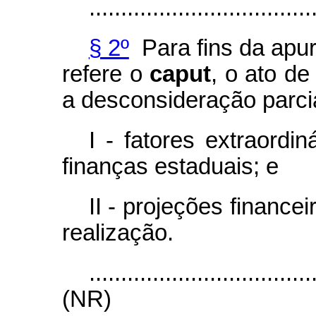
...................................
§ 2º
Para fins da apur
refere o
caput
, o ato de
a desconsideração parcia
I - fatores extraordi
finanças estaduais; e
II - projeções finance
realização.
...................................
(NR)