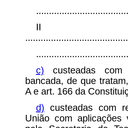
...................................
I
........................................
...................................
c)
custeadas com e
bancada, de que tratam,
A e art. 166 da Constitui
d)
custeadas com rec
União com aplicações v