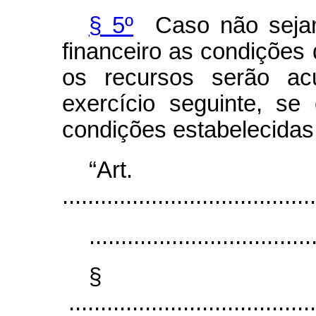
§ 5º
Caso não sejam
financeiro as condições d
os recursos serão ac
exercício seguinte, se
condições estabelecidas 
“Ar
........................................
...................................
§
.......................................