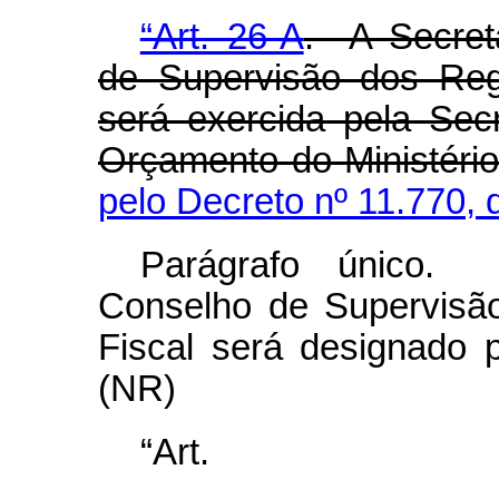
“Art. 26-A
. A Secret
de Supervisão dos Reg
será exercida pela Sec
Orçamento do Ministéri
pelo Decreto nº 11.770, 
Parágrafo único. 
Conselho de Supervisã
Fiscal será designado 
(NR)
“Ar
........................................