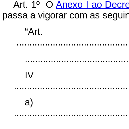
Art. 1º O
Anexo I ao Decre
passa a vigorar com as seguin
“Ar
............................................
........................................
I
............................................
a)
............................................