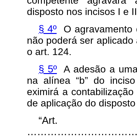
competente agravará 
disposto nos incisos I e I
§ 4º
O agravamento da
não poderá ser aplicado 
o art. 124.
§ 5º
A adesão a uma d
na alínea “b” do incis
eximirá a contabilização
de aplicação do disposto 
“Ar
…………………………………..............