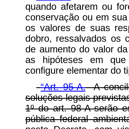
quando afetarem ou fo
conservação ou em sua 
os valores de suas res
dobro, ressalvados os
de aumento do valor da 
as hipóteses em que
configure elementar do t
“Art. 95-A.
A concil
soluções legais previstas
1º do art. 98-A serão e
pública federal ambien