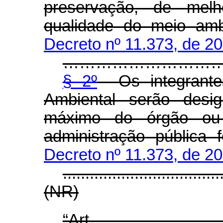
preservação, de mel
qualidade do meio amb
Decreto nº 11.373, de 2
………………………………….............
§ 2º
Os integrantes
Ambiental serão desi
máximo do órgão ou 
administração pública f
Decreto nº 11.373, de 2
...................................
(NR)
“Art