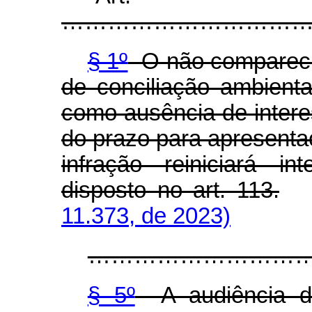
…………………………………..............
§ 1º
O não comparecim
de conciliação ambient
como ausência de intere
do prazo para apresenta
infração reiniciará i
disposto no art. 113.
11.373, de 2023)
………………………………….............
§ 5º
A audiência de