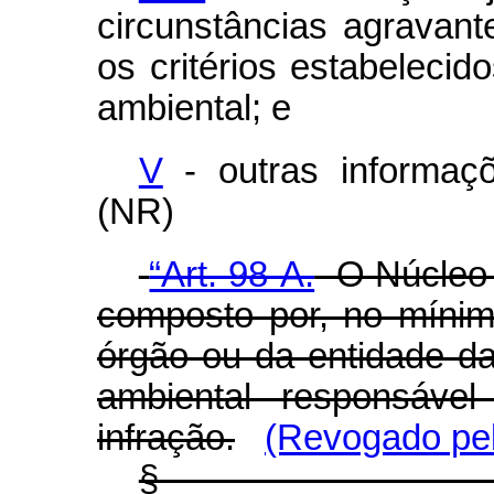
circunstâncias agravan
os critérios estabelecid
ambiental; e
V
- outras informaçõ
(NR)
“Art. 98-A.
O Núcleo d
composto por, no mínimo
órgão ou da entidade da
ambiental responsável
infração.
(Revogado pel
§