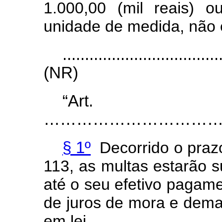
1.000,00 (mil reais) 
unidade de medida, não e
...................................
(NR)
“Ar
…………………………………..............
§ 1º
Decorrido o praz
113, as multas estarão s
até o seu efetivo pagame
de juros de mora e dema
em lei.