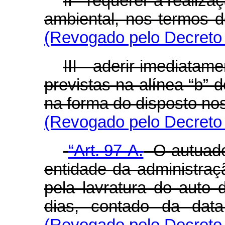
II - requerer a realiz
ambiental, nos termos d
(Revogado pelo Decreto 
III - aderir imediata
previstas na alínea “b” d
na forma do disposto nos 
(Revogado pelo Decreto 
“Art. 97-A.
O autuado 
entidade da administraç
pela lavratura do auto 
dias, contado da data