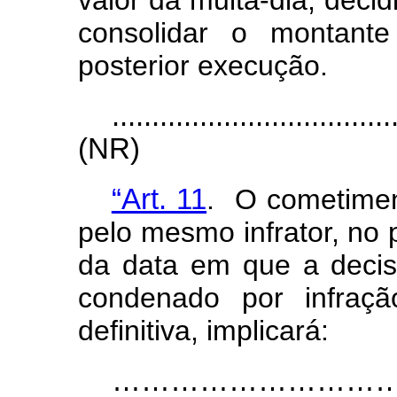
valor da multa-dia, decid
consolidar o montante
posterior execução.
...................................
(NR)
“Art. 11
. O cometimen
pelo mesmo infrator, no 
da data em que a decis
condenado por infraçã
definitiva, implicará:
………………………………….............