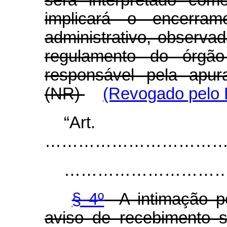
será interpretado com
implicará o encerram
administrativo, observa
regulamento do órgão
responsável pela apur
(NR)
(Revogado pelo 
“Ar
…………………………………..............
………………………………….............
§ 4º
A intimação pe
aviso de recebimento s