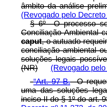
âmbito da análise preli
(Revogado pelo Decreto 
§ 6º O processo so
Conciliação Ambiental c
caput
, o autuado requei
conciliação ambiental o
soluções legais possíve
(NR)
(Revogado pelo 
“Art. 97-B.
O requeri
uma das soluções legai
inciso II do § 1º do art. 