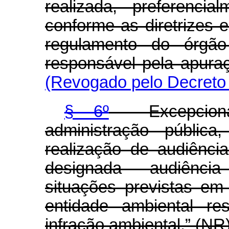
realizada, preferencia
conforme as diretrizes e
regulamento do órgão
responsável pela apuraç
(Revogado pelo Decreto 
§ 6º
Excepcionalm
administração públic
realização de audiênci
designada audiênci
situações previstas e
entidade ambiental re
infração ambiental.” (NR