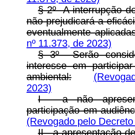
§ 2º A interrupção do
não prejudicará a eficác
eventualmente aplicadas
nº 11.373, de 2023)
§ 3º Serão conside
interesse em participa
ambiental:
(Revogad
2023)
I - a não apresen
participação em audiênc
(Revogado pelo Decreto 
II - a apresentação d