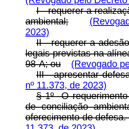
(Revogado pelo Decreto 
I - requerer a realiza
ambiental;
(Revogad
2023)
II - requerer a adesã
legais previstas na alínea
98-A; ou
(Revogado pel
III - apresentar defes
nº 11.373, de 2023)
§ 1º O requerimento 
de conciliação ambient
oferecimento de defesa
11.373, de 2023)