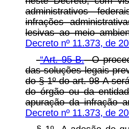
neste Decreto, com vi
administrativos feder
infrações administrati
lesivas ao meio ambien
Decreto nº 11.373, de 2
“Art. 95-B.
O proced
das soluções legais previ
do § 1º do art. 98-A se
do órgão ou da entidad
apuração da infração a
Decreto nº 11.373, de 2