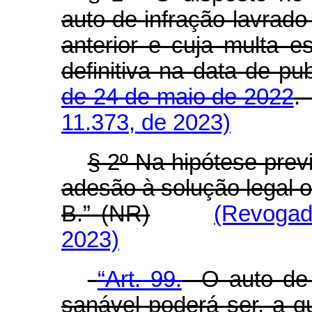
auto de infração lavrado
anterior e cuja multa e
definitiva na data de p
de 24 de maio de 2022
11.373, de 2023)
§ 2º Na hipótese prev
adesão à solução legal o
B.” (NR)
(Revogad
2023)
“Art. 99.
O auto de i
sanável poderá ser, a q