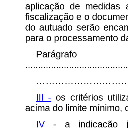
aplicação de medidas ad
fiscalização e o docume
do autuado serão enca
para o processamento da
Parágr
........................................
………………………………….............
III -
os critérios util
acima do limite mínimo, 
IV
- a indicação j