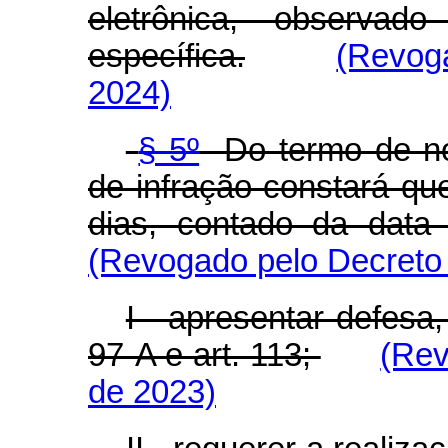
eletrônica, observad
específica.
(Revoga
2024)
§ 5º
Do termo de not
de infração constará qu
dias, contado da data 
(Revogado pelo Decreto 
I - apresentar defesa
97-A e art. 113;
(Rev
de 2023)