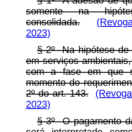
§ 1º A adesão de qu
somente na hipóte
consolidada.
(Revoga
2023)
§ 2º Na hipótese de
em serviços ambientais,
com a fase em que s
momento do requeriment
2º do art. 143.
(Revoga
2023)
§ 3º O pagamento da