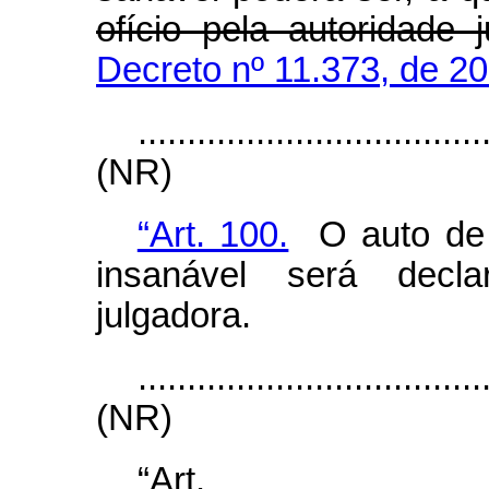
ofício pela autoridade 
Decreto nº 11.373, de 2
...................................
(NR)
“Art. 100.
O auto de i
insanável será decla
julgadora.
...................................
(NR)
“Art