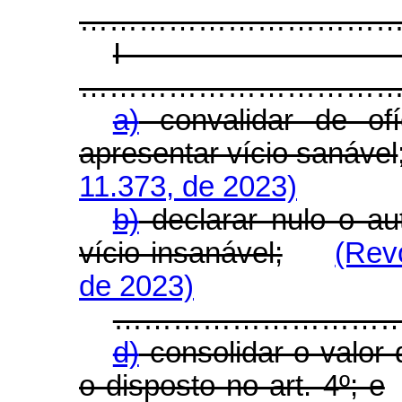
…………………………………...............
I
…………………………………...............
a)
convalidar de ofí
apresentar vício sanável
11.373, de 2023)
b)
declarar nulo o au
vício insanável;
(Rev
de 2023)
………………………………….............
d)
consolidar o valor 
o disposto no art. 4º; e