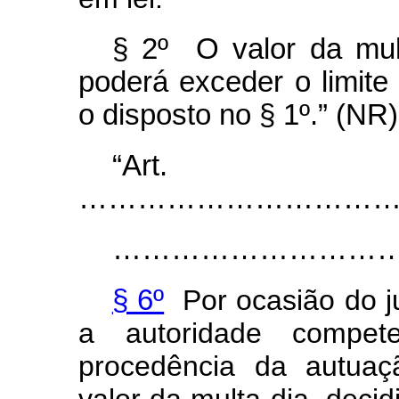
§ 2º O valor da mul
poderá exceder o limite
o disposto no § 1º.” (NR)
“Ar
…………………………………..............
………………………………….............
§ 6º
Por ocasião do ju
a autoridade compe
procedência da autuaç