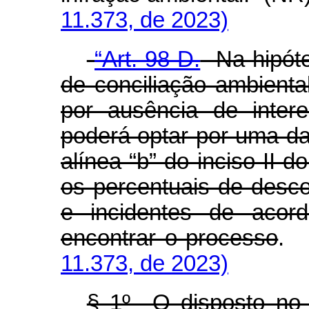
11.373, de 2023)
“Art. 98-D.
Na hipóte
de conciliação ambient
por ausência de inter
poderá optar por uma da
alínea “b” do inciso II d
os percentuais de desco
e incidentes de aco
encontrar o processo
11.373, de 2023)
§ 1º O disposto n