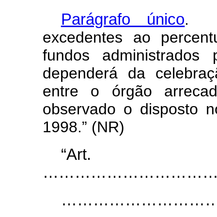
Parágrafo único
. A
excedentes ao percent
fundos administrados 
dependerá da celebraç
entre o órgão arreca
observado o disposto n
1998.” (NR)
“Ar
…………………………………..............
………………………………….............