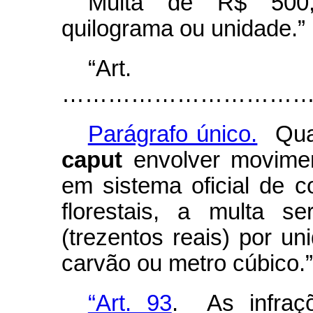
Multa de R$ 500,0
quilograma ou unidade.”
“Ar
…………………………………..............
Parágrafo único.
Quan
caput
envolver movimen
em sistema oficial de c
florestais, a multa s
(trezentos reais) por un
carvão ou metro cúbico.
“Art. 93
. As infraçõ