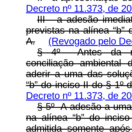
Decreto nº 11.373, de 2
III - a adesão imedi
previstas na alínea “b” d
A.
(Revogado pelo Dec
§ 4º Antes da re
conciliação ambiental
aderir a uma das soluçõ
“b” do inciso II do § 1º 
Decreto nº 11.373, de 2
§ 5º A adesão a uma 
na alínea “b” do inciso
admitida somente após