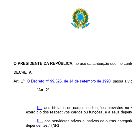
O PRESIDENTE DA REPÚBLICA
, no uso da atribuição que lhe conf
DECRETA
:
Art. 1º O
Decreto nº 99.525, de 14 de setembro de 1990
, passa a vi
“Art. 2º .....................................................................
................................................................................
II -
aos titulares de cargos ou funções previstos na
exercício dos respectivos cargos ou funções, e a seus depen
III -
aos servidores ativos e inativos de outras catego
dependentes.” (NR)