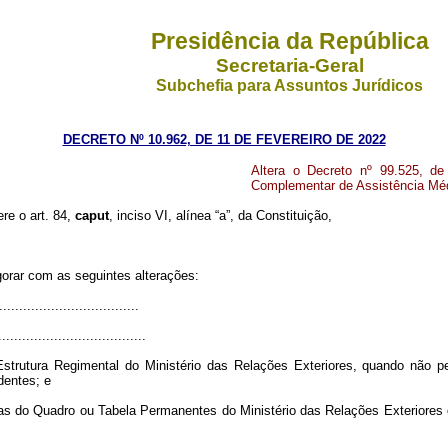
Presidência da República
Secretaria-Geral
Subchefia para Assuntos Jurídicos
DECRETO Nº 10.962, DE 11 DE FEVEREIRO DE 2022
Altera o Decreto nº 99.525, d
Complementar de Assistência Médi
ere o art. 84,
caput
, inciso VI, alínea “a”, da Constituição,
gorar com as seguintes alterações:
..................................
.....................................
 Estrutura Regimental do Ministério das Relações Exteriores, quando não
dentes; e
rias do Quadro ou Tabela Permanentes do Ministério das Relações Exteriore