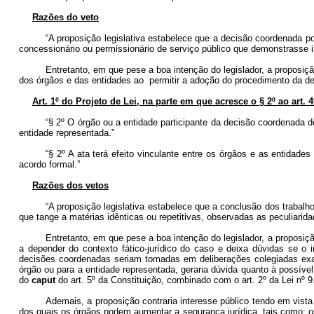
Razões do veto
“A proposição legislativa estabelece que a decisão coordenada p
concessionário ou permissionário de serviço público que demonstrasse in
Entretanto, em que pese a boa intenção do legislador, a proposiç
dos órgãos e das entidades ao permitir a adoção do procedimento da dec
Art. 1º do Projeto de Lei, na parte em que acresce o § 2º ao art. 
“§ 2º O órgão ou a entidade participante da decisão coordenada d
entidade representada.”
“§ 2º A ata terá efeito vinculante entre os órgãos e as entidade
acordo formal.”
Razões dos vetos
“A proposição legislativa estabelece que a conclusão dos trabalh
que tange a matérias idênticas ou repetitivas, observadas as peculiarid
Entretanto, em que pese a boa intenção do legislador, a proposição
a depender do contexto fático-jurídico do caso e deixa dúvidas se o 
decisões coordenadas seriam tomadas em deliberações colegiadas exar
órgão ou para a entidade representada, geraria dúvida quanto à possível 
do
caput
do art. 5º da Constituição, combinado com o art. 2º da Lei nº 9
Ademais, a proposição contraria interesse público tendo em vista 
dos quais os órgãos podem aumentar a segurança jurídica, tais como: os