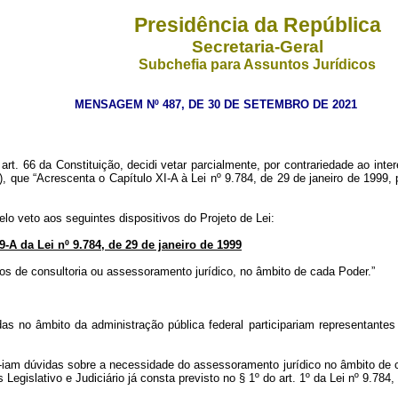
Presidência da República
Secretaria-Geral
Subchefia para Assuntos Jurídicos
MENSAGEM Nº 487, DE 30 DE SETEMBRO DE 2021
. 66 da Constituição, decidi vetar parcialmente, por contrariedade ao intere
 que “Acrescenta o Capítulo XI-A à Lei nº 9.784, de 29 de janeiro de 1999,
lo veto aos seguintes dispositivos do Projeto de Lei:
49-A da Lei nº 9.784, de 29 de janeiro de 1999
os de consultoria ou assessoramento jurídico, no âmbito de cada Poder.”
das no âmbito da administração pública federal participariam representante
-se-iam dúvidas sobre a necessidade do assessoramento jurídico no âmbito d
islativo e Judiciário já consta previsto no § 1º do art. 1º da Lei nº 9.784,