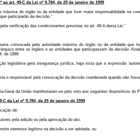
º ao art. 49-C da Lei nº 9.784, de 29 de janeiro de 1999
de máxima do órgão ou da entidade que tiver maior responsabilidade na con
que participarão da decisão.”
pela verificação das condicionantes previstas no art. 49-A desta Lei.”
a seria convocada pela autoridade máxima do órgão ou da entidade que 
ierárquico entre os órgãos e as entidades que participassem da decisão. Aind
4, de 1999.
ção legislativa gera insegurança jurídica, haja vista que a expressão ‘aut
eria o responsável pela convocação da decisão coordenada quando não fosse p
ia-Geral da União manifestaram-se pelo veto aos seguintes dispositivos do Pr
49-C da Lei nº 9.784, de 29 de janeiro de 1999
ocação de:
sáveis pela edição ou pela aprovação do ato;
nstre interesse legítimo na decisão a ser adotada; ou