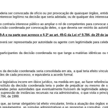
oderia ser convocada de ofício ou por provocação de quaisquer órgãos, enti
teresse legítimo na decisão que seria adotada; ou de qualquer dos interessad
ão contraria interesse público ao ampliar o rol de competentes para convoca
isão coordenada por convocação deles, o que deveria ser restrito às autorid
49-A e na parte que acresce o § 2º ao art. 49-G da Lei nº 9.784, de 29 de j
everá ser representada por autoridade ou agente com legitimidade para celeb
s participantes da decisão coordenada no que tange a matérias idênticas ou 
os da decisão coordenada seria consolidada em ata, a qual teria efeito vincu
ades de cada processo, e equivaleria a acordo formal.
 legislativa incorre em óbice jurídico, na medida em que, ao fazer referência
instituto da decisão coordenada teria o poder de prejudicar ou mesmo de 
adas pelas autoridades que eventualmente fruíssem de legitimidade adequa
supressão de instâncias recursais na via administrativa, o que viola o princ
.784, de 1999.
que, ao tornar obrigatório tal efeito vinculante, limita a atuação dos órgão
 regulamentos, as súmulas administrativas e as respostas a consultas, conf