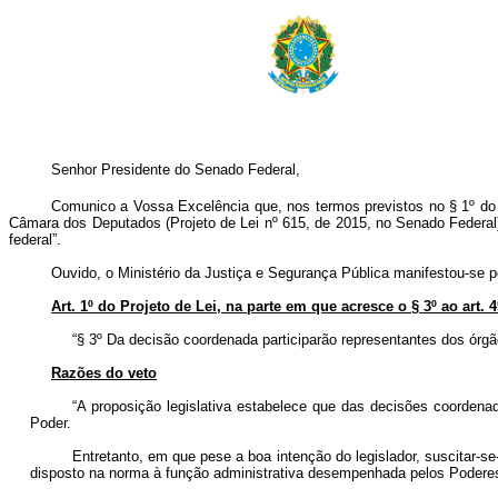
Senhor Presidente do Senado Federal,
Comunico a Vossa Excelência que, nos termos previstos no § 1º do art
Câmara dos Deputados (Projeto de Lei nº 615, de 2015, no Senado Federal),
federal”.
Ouvido, o Ministério da Justiça e Segurança Pública manifestou-se pe
Art. 1º do Projeto de Lei, na parte em que acresce o § 3º ao art. 
“§ 3º Da decisão coordenada participarão representantes dos órgã
Razões do veto
“A proposição legislativa estabelece que das decisões coordena
Poder.
Entretanto, em que pese a boa intenção do legislador, suscitar
disposto na norma à função administrativa desempenhada pelos Poderes Leg