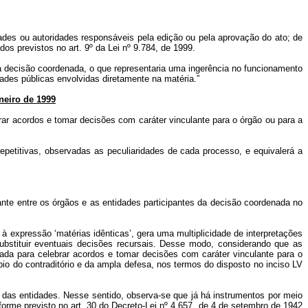
dades ou autoridades responsáveis pela edição ou pela aprovação do ato; de
os previstos no art. 9º da Lei nº 9.784, de 1999.
r a decisão coordenada, o que representaria uma ingerência no funcionamento
ades públicas envolvidas diretamente na matéria.”
aneiro de 1999
rar acordos e tomar decisões com caráter vinculante para o órgão ou para a
repetitivas, observadas as peculiaridades de cada processo, e equivalerá a
lante entre os órgãos e as entidades participantes da decisão coordenada no
 à expressão ‘matérias idênticas’, gera uma multiplicidade de interpretações
substituir eventuais decisões recursais. Desse modo, considerando que as
da para celebrar acordos e tomar decisões com caráter vinculante para o
ípio do contraditório e da ampla defesa, nos termos do disposto no inciso LV
s e das entidades. Nesse sentido, observa-se que já há instrumentos por meio
orme previsto no art. 30 do Decreto-Lei nº 4.657, de 4 de setembro de 1942