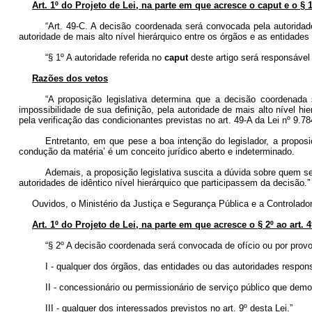
Art. 1º do Projeto de Lei, na parte em que acresce o caput e o § 1
“Art. 49-C. A decisão coordenada será convocada pela autorida
autoridade de mais alto nível hierárquico entre os órgãos e as entidades 
“§ 1º A autoridade referida no
caput
deste artigo será responsável 
Razões dos vetos
“A proposição legislativa determina que a decisão coordenad
impossibilidade de sua definição, pela autoridade de mais alto nível h
pela verificação das condicionantes previstas no art. 49-A da Lei nº 9.78
Entretanto, em que pese a boa intenção do legislador, a proposi
condução da matéria’ é um conceito jurídico aberto e indeterminado.
Ademais, a proposição legislativa suscita a dúvida sobre quem s
autoridades de idêntico nível hierárquico que participassem da decisão.”
Ouvidos, o Ministério da Justiça e Segurança Pública e a Controlador
Art. 1º do Projeto de Lei, na parte em que acresce o § 2º ao art. 
“§ 2º A decisão coordenada será convocada de ofício ou por prov
I - qualquer dos órgãos, das entidades ou das autoridades respon
II - concessionário ou permissionário de serviço público que demo
III - qualquer dos interessados previstos no art. 9º desta Lei.”