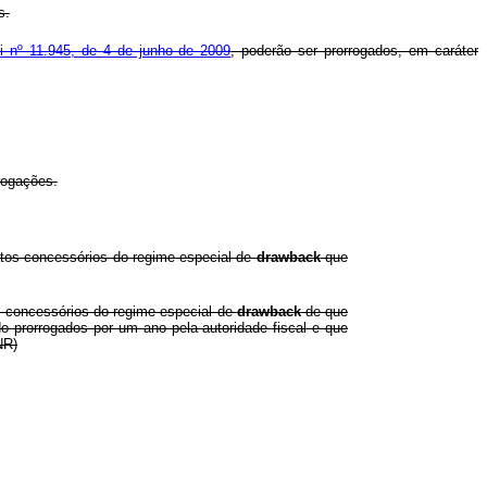
s.
ei nº 11.945, de 4 de junho de 2009
, poderão ser prorrogados, em caráter
rogações.
atos concessórios do regime especial de
drawback
que
s concessórios do regime especial de
drawback
de que
o prorrogados por um ano pela autoridade fiscal e que
NR)