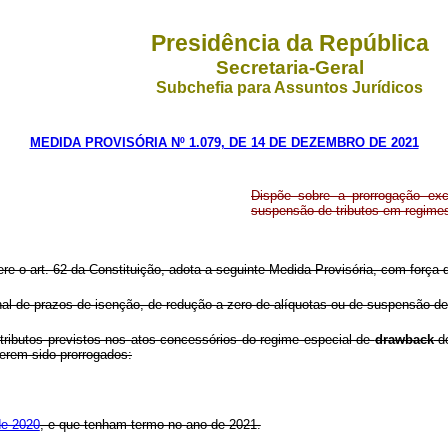
Presidência da República
Secretaria-Geral
Subchefia para Assuntos Jurídicos
MEDIDA PROVISÓRIA Nº 1.079, DE 14 DE DEZEMBRO DE 2021
Dispõe sobre a prorrogação ex
suspensão de tributos em regime
ere o art. 62 da Constituição, adota a seguinte Medida Provisória, com força d
nal de prazos de isenção, de redução a zero de alíquotas ou de suspensão d
tributos previstos nos atos concessórios do regime especial de
drawback
de
terem sido prorrogados:
de 2020
, e que tenham termo no ano de 2021.