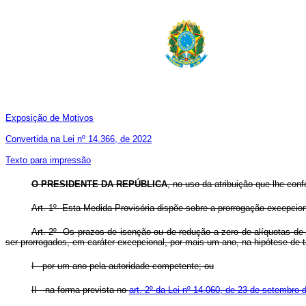
Exposição de Motivos
Convertida na Lei nº 14.366, de 2022
Texto para impressão
O PRESIDENTE DA REPÚBLICA
, no uso da atribuição que lhe conf
Art. 1º Esta Medida Provisória dispõe sobre a prorrogação excepcio
Art. 2º Os prazos de isenção ou de redução a zero de alíquotas de 
ser prorrogados, em caráter excepcional, por mais um ano, na hipótese de 
I - por um ano pela autoridade competente; ou
II - na forma prevista no
art. 2º da Lei nº 14.060, de 23 de setembro 