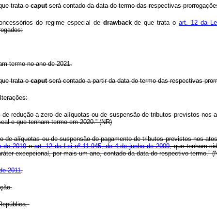
que trata o
caput
será contado da data do termo das respectivas prorrogaçõe
concessórios do regime especial de
drawback
de que trata o
art. 12 da L
rogados:
ham termo no ano de 2021.
que trata o
caput
será contado a partir da data do termo das respectivas pror
lterações:
 de redução a zero de alíquotas ou de suspensão de tributos previstos nos 
iscal e que tenham termo em 2020.” (NR)
 de alíquotas ou de suspensão do pagamento de tributos previstos nos ato
o de 2010
e
art. 12 da Lei nº 11.945, de 4 de junho de 2009
, que tenham sid
áter excepcional, por mais um ano, contado da data do respectivo termo.” (
 de 2011
.
ação.
República.