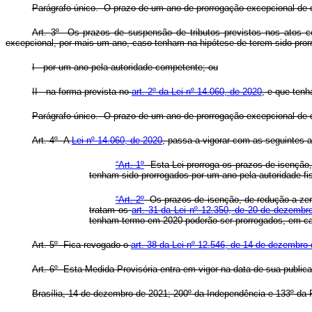
Parágrafo único. O prazo de um ano de prorrogação excepcional de 
Art. 3º Os prazos de suspensão de tributos previstos nos atos 
excepcional, por mais um ano, caso tenham na hipótese de terem sido pror
I - por um ano pela autoridade competente; ou
II - na forma prevista no
art. 2º da Lei nº 14.060, de 2020
, e que ten
Parágrafo único. O prazo de um ano de prorrogação excepcional de 
Art. 4º A
Lei nº 14.060, de 2020
, passa a vigorar com as seguintes a
“Art. 1º
Esta Lei prorroga os prazos de isenção,
tenham sido prorrogados por um ano pela autoridade f
“Art. 2º
Os prazos de isenção, de redução a zero
tratam os
art. 31 da Lei nº 12.350, de 20 de dezembr
tenham termo em 2020 poderão ser prorrogados, em car
Art. 5º Fica revogado o
art. 38 da Lei nº 12.546, de 14 de dezembro
Art. 6º Esta Medida Provisória entra em vigor na data de sua public
Brasília, 14 de dezembro de 2021; 200º da Independência e 133º da 