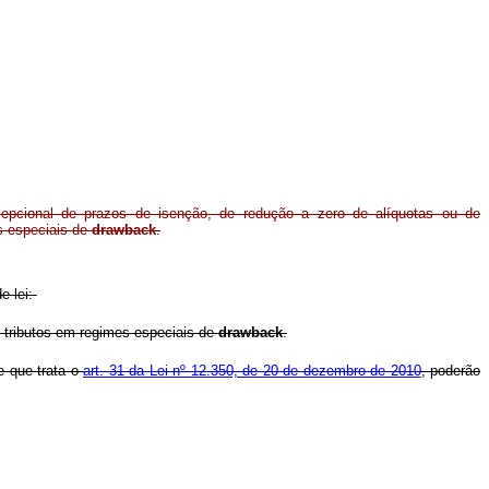
cepcional de prazos de isenção, de redução a zero de alíquotas ou de
s especiais de
drawback
.
e lei:
e tributos em regimes especiais de
drawback
.
 que trata o
art. 31 da Lei nº 12.350, de 20 de dezembro de 2010
, poderão