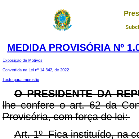
Pres
Subch
MEDIDA PROVISÓRIA Nº 1.
Exposição de Motivos
Convertida na Lei nº 14.342, de 2022
Texto para impresão
O PRESIDENTE DA REP
lhe confere o art. 62 da Con
Provisória, com força de lei:
Art. 1º Fica instituído, n