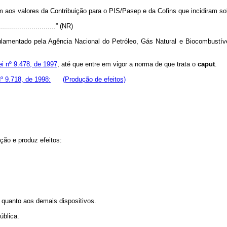
 aos valores da Contribuição para o PIS/Pasep e da Cofins que incidiram so
..............................” (NR)
ulamentado pela Agência Nacional do Petróleo, Gás Natural e Biocombustív
ei nº 9.478, de 1997
, até que entre em vigor a norma de que trata o
caput
nº 9.718, de 1998:
(Produção de efeitos)
ção e produz efeitos:
, quanto aos demais dispositivos.
ública.