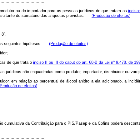
.....................................
rodutor ou do importador para as pessoas jurídicas de que tratam os
inciso
esultante do somatório das alíquotas previstas:
(Produção de efeitos)
 8º.
as seguintes hipóteses:
(Produção de efeitos)
idor;
cas de que trata o
inciso II ou III do caput do art. 68-B da Lei nº 9.478, de 19
s jurídicas não enquadradas como produtor, importador, distribuidor ou vareji
idor, em relação ao percentual de álcool anidro a ela adicionado, a incidê
(Produção de efeitos)
.....................................
o cumulativa da Contribuição para o PIS/Pasep e da Cofins poderá descontar 
.....................................