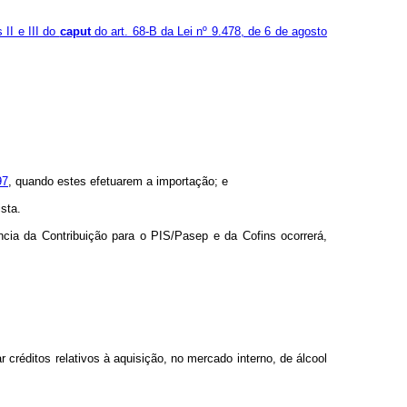
s II e III do
caput
do art. 68-B da Lei nº 9.478, de 6 de agosto
97
, quando estes efetuarem a importação; e
sta.
ncia da Contribuição para o PIS/Pasep e da Cofins ocorrerá,
créditos relativos à aquisição, no mercado interno, de álcool