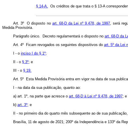
§ 14-A.
Os créditos de que trata o § 13-A correspondem
..............................................................................
Art. 3º O disposto no
art. 68-D da Lei nº 9.478, de 1997
, será reg
Medida Provisória.
Parágrafo único. Decreto regulamentará o disposto no
art. 68-D da L
Art. 4º Ficam revogados os seguintes dispositivos do
art. 5º da Lei 
I - o
inciso I do § 1º;
II - o
§ 3º
; e
III - o
§ 19.
Art. 5º Esta Medida Provisória entra em vigor na data de sua publica
I - na data da sua publicação, quanto ao:
a) art. 1º, na parte que acresce o
art. 68-D à Lei nº 9.478, de 1997
; e
b)
art. 3º
; e
II - no primeiro dia do quarto mês subsequente ao de sua publicação
Brasília, 11 de agosto de 2021; 200º da Independência e 133º da Rep