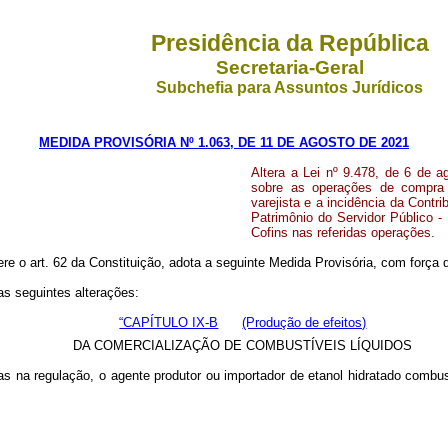
Presidência da República
Secretaria-Geral
Subchefia para Assuntos Jurídicos
MEDIDA PROVISÓRIA Nº 1.063, DE 11 DE AGOSTO DE 2021
Altera a Lei nº 9.478, de 6 de 
sobre as operações de compra 
varejista e a incidência da Cont
Patrimônio do Servidor Público -
Cofins nas referidas operações.
ere o art. 62 da Constituição, adota a seguinte Medida Provisória, com força d
as seguintes alterações:
“CAPÍTULO IX-B
(Produção de efeitos)
DA COMERCIALIZAÇÃO DE COMBUSTÍVEIS LÍQUIDOS
 na regulação, o agente produtor ou importador de etanol hidratado combust