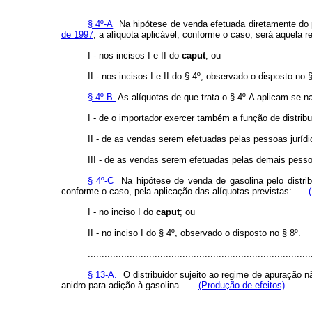
................................................................................
§ 4º-A
Na hipótese de venda efetuada diretamente do p
de 1997
, a alíquota aplicável, conforme o caso, será aquela r
I - nos incisos I e II do
caput
; ou
II - nos incisos I e II do § 4º, observado o disposto no §
§ 4º-B
As alíquotas de que trata o § 4º-A aplicam-se n
I - de o importador exercer também a função de distribu
II - de as vendas serem efetuadas pelas pessoas jurídi
III - de as vendas serem efetuadas pelas demais pessoa
§ 4º-C
Na hipótese de venda de gasolina pelo distribu
conforme o caso, pela aplicação das alíquotas previstas:
I - no inciso I do
caput
; ou
II - no inciso I do § 4º, observado o disposto no § 8º.
................................................................................
§ 13-A.
O distribuidor sujeito ao regime de apuração nã
anidro para adição à gasolina.
(Produção de efeitos)
................................................................................