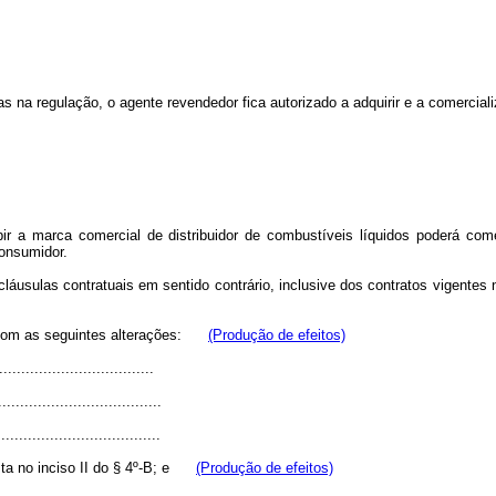
 na regulação, o agente revendedor fica autorizado a adquirir e a comerciali
bir a marca comercial de distribuidor de combustíveis líquidos poderá com
onsumidor.
cláusulas contratuais em sentido contrário, inclusive dos contratos vigentes
com as seguintes alterações:
(Produção de efeitos)
..................................
.....................................
....................................
a no inciso II do § 4º-B; e
(Produção de efeitos)