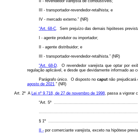
II - revendedor varejista de combustíveis;
III - transportador-revendedor-retalhista; e
IV - mercado externo.” (NR)
“Art. 68-C
. Sem prejuízo das demais hipóteses previstas
I - agente produtor ou importador;
II - agente distribuidor; e
III - transportador-revendedor-retalhista.” (NR)
“Art. 68-D
. O revendedor varejista que optar por exi
regulação aplicável, e desde que devidamente informado ao c
Parágrafo único. O disposto no
caput
não prejudicará 
agosto de 2021
.” (NR)
Art. 2º A
Lei nº 9.718, de 27 de novembro de 1998
, passa a vigorar 
“Art. 5º .....................................................................
................................................................................
§ 1º .........................................................................
II -
por comerciante varejista, exceto na hipótese previst