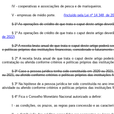
IV - cooperativas e associações de pesca e de marisqueiros.
V - empresas de médio porte.
(Incluído pela Lei nº 14.348, de 2
§ 1º As operações de crédito de que trata o
caput
deste artigo deverã
§ 1º As operações de crédito de que trata o
caput
deste artigo dever
de 2022)
§ 2º A receita bruta anual de que trata o
caput
deste artigo poderá se
e políticas próprios das instituições financeiras, considerado o faturament
§ 2º A receita bruta anual de que trata o
caput
deste artigo poderá
contratação ou aferida conforme critérios e políticas próprios das institu
§ 3º Caso a pessoa jurídica tenha sido constituída em 2020 ou 2021, 
ou 2021, ou aferido conforme critérios e políticas próprios das instituiçõe
§ 3º Na hipótese de a pessoa jurídica ter sido constituída no ano ime
atividade ou aferido conforme critérios e políticas próprios das instituiç
§ 4º Fica o Conselho Monetário Nacional autorizado a definir:
I - as condições, os prazos, as regras para concessão e as caracterí