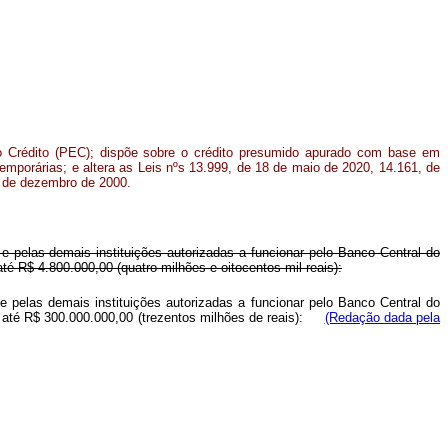
ao Crédito (PEC); dispõe sobre o crédito presumido apurado com base em
temporárias; e altera as Leis nºs 13.999, de 18 de maio de 2020, 14.161, de
1 de dezembro de 2000.
 e pelas demais instituições autorizadas a funcionar pelo Banco Central do
té R$ 4.800.000,00 (quatro milhões e oitocentos mil reais):
 e pelas demais instituições autorizadas a funcionar pelo Banco Central do
 de até R$ 300.000.000,00 (trezentos milhões de reais):
(Redação dada pela