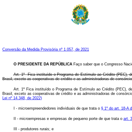
Conversão da Medida Provisória nº 1.057, de 2021
O PRESIDENTE DA REPÚBLICA
Faço saber que o Congresso Nacio
Art. 1º Fica instituído o Programa de Estímulo ao Crédito (PEC), de
Brasil, exceto as cooperativas de crédito e as administradoras de consórcio
Art. 1º Fica instituído o Programa de Estímulo ao Crédito (PEC), de
Brasil, exceto as cooperativas de crédito e as administradoras de consórc
Lei nº 14.348, de 2022)
I - microempreendedores individuais de que trata o
§ 1º do art. 18-A
II - microempresas e empresas de pequeno porte de que trata o
art.
III - produtores rurais; e