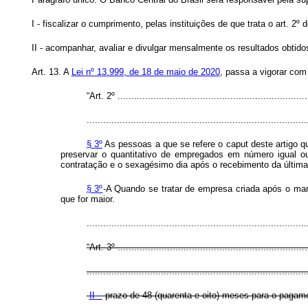
I - fiscalizar o cumprimento, pelas instituições de que trata o art.
II - acompanhar, avaliar e divulgar mensalmente os resultados obtid
Art. 13. A
Lei nº 13.999, de 18 de maio de 2020
, passa a vigorar com
“Art. 2º ......................................................................
................................................................................
§ 3º
As pessoas a que se refere o
caput
deste artigo q
preservar o quantitativo de empregados em número igual ou 
contratação e o sexagésimo dia após o recebimento da última 
§ 3º
-A Quando se tratar de empresa criada após o marc
que for maior.
...............................................................................
“Art. 3º ......................................................................
................................................................................
II –
prazo de 48 (quarenta e oito) meses para o pagam