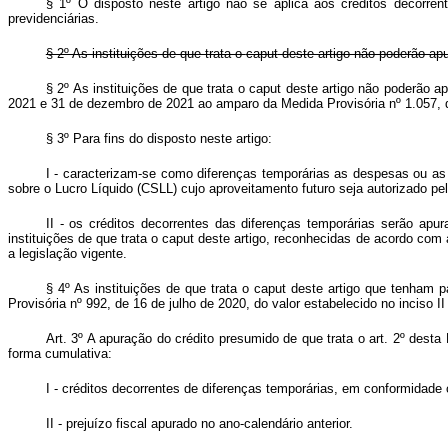
§ 1º O disposto neste artigo não se aplica aos créditos decorren
previdenciárias.
§ 2º As instituições de que trata o
caput
deste artigo não poderão apu
§ 2º As instituições de que trata o
caput
deste artigo não poderão ap
2021 e 31 de dezembro de 2021 ao amparo da Medida Provisória nº 1.057
§ 3º Para fins do disposto neste artigo:
I - caracterizam-se como diferenças temporárias as despesas ou as
sobre o Lucro Líquido (CSLL) cujo aproveitamento futuro seja autorizado pela
II - os créditos decorrentes das diferenças temporárias serão ap
instituições de que trata o
caput
deste artigo, reconhecidas de acordo com 
a legislação vigente.
§ 4º As instituições de que trata o
caput
deste artigo que tenham pa
Provisória nº 992, de 16 de julho de 2020, do valor estabelecido no inciso I
Art. 3º A apuração do crédito presumido de que trata o art. 2º desta 
forma cumulativa:
I - créditos decorrentes de diferenças temporárias, em conformidade c
II - prejuízo fiscal apurado no ano-calendário anterior.