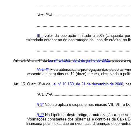
...............................................................................
“Art. 3º-A ...................................................................
................................................................................
III -
valor da operação limitado a 50% (cinquenta por 
calendário anterior ao da contratação da linha de crédito, no 
..............................................................................
Art. 14. O art. 4º da
Lei nº 14.161, de 2 de junho de 2021
, passa a v
“Art. 4º
Fica autorizada a prorrogação das parcelas vi
sessenta e cinco) dias ou 12 (doze) meses, observada a polític
Art. 15. O art. 3º-A da
Lei nº 10.150, de 21 de dezembro de 2000
, pa
“Art. 3º-A ...................................................................
§ 1º
Não se aplica o disposto nos incisos VII, VIII e I
§ 2º
Na hipótese deste artigo, a autorização a que se 
informações constantes dos sistemas e controles da Caixa Ec
financeira pela inexatidão ou eventuais diferenças decorrentes