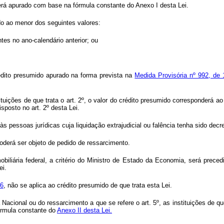
erá apurado com base na fórmula constante do Anexo I desta Lei.
ado ao menor dos seguintes valores:
ntes no ano-calendário anterior; ou
rédito presumido apurado na forma prevista na
Medida Provisória nº 992, de 
tituições de que trata o art. 2º, o valor do crédito presumido corresponderá a
sposto no art. 2º desta Lei.
s pessoas jurídicas cuja liquidação extrajudicial ou falência tenha sido decr
poderá ser objeto de pedido de ressarcimento.
iliária federal, a critério do Ministro de Estado da Economia, será precedi
ei.
96
, não se aplica ao crédito presumido de que trata esta Lei.
acional ou do ressarcimento a que se refere o art. 5º, as instituições de que 
órmula constante do
Anexo II desta Lei.