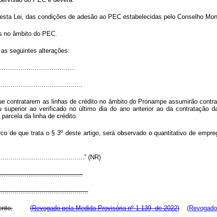
 2º desta Lei, das condições de adesão ao PEC estabelecidas pelo Conselho Mon
os no âmbito do PEC.
 as seguintes alterações:
......................................
...........................................
ue contratarem as linhas de crédito no âmbito do Pronampe assumirão contra
superior ao verificado no último dia do ano anterior ao da contratação d
parcela da linha de crédito.
o de que trata o § 3º deste artigo, será observado o quantitativo de empr
.............................................” (NR)
..........................................
..............................................
ento;
(Revogado pela Medida Provisória nº 1.139, de 2022)
(Revogado 