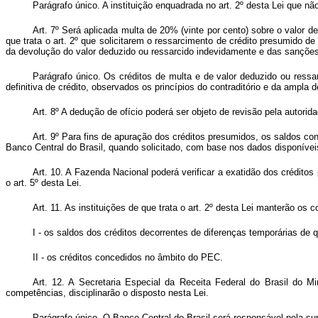
Parágrafo único. A instituição enquadrada no art. 2º desta Lei que não
Art. 7º Será aplicada multa de 20% (vinte por cento) sobre o valor d
que trata o art. 2º que solicitarem o ressarcimento de crédito presumido d
da devolução do valor deduzido ou ressarcido indevidamente e das sanções 
Parágrafo único. Os créditos de multa e de valor deduzido ou ressa
definitiva de crédito, observados os princípios do contraditório e da ampla d
Art. 8º A dedução de ofício poderá ser objeto de revisão pela autorid
Art. 9º Para fins de apuração dos créditos presumidos, os saldos con
Banco Central do Brasil, quando solicitado, com base nos dados disponíve
Art. 10. A Fazenda Nacional poderá verificar a exatidão dos crédito
o art. 5º desta Lei.
Art. 11. As instituições de que trata o art. 2º desta Lei manterão os
I - os saldos dos créditos decorrentes de diferenças temporárias de qu
II - os créditos concedidos no âmbito do PEC.
Art. 12. A Secretaria Especial da Receita Federal do Brasil do 
competências, disciplinarão o disposto nesta Lei.
Parágrafo único. O Banco Central do Brasil será responsável pela s