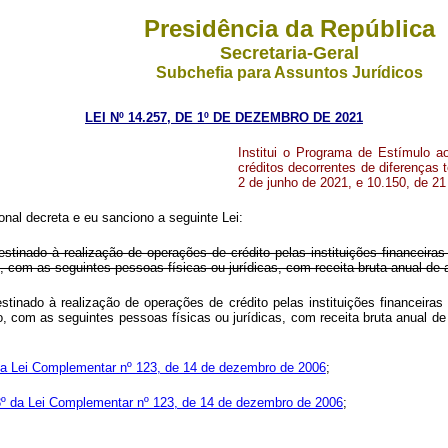
Presidência da República
Secretaria-Geral
Subchefia para Assuntos Jurídicos
LEI Nº 14.257, DE 1º DE DEZEMBRO DE 2021
Institui o Programa de Estímulo 
créditos decorrentes de diferenças 
2 de junho de 2021, e 10.150, de 2
nal decreta e eu sanciono a seguinte Lei:
stinado à realização de operações de crédito pelas instituições financeiras
, com as seguintes pessoas físicas ou jurídicas, com receita bruta anual de a
stinado à realização de operações de crédito pelas instituições financeiras
io, com as seguintes pessoas físicas ou jurídicas, com receita bruta anual
 da Lei Complementar nº 123, de 14 de dezembro de 2006
;
 3º da Lei Complementar nº 123, de 14 de dezembro de 2006
;