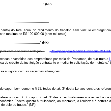
.............................................” (NR)
.............................................
..................................................
cento) do total anual do rendimento do trabalho sem vínculo empregatício
limite máximo de R$ 100.000,00 (cem mil reais).
...........................................” (NR)
igorar com a seguinte redação:
(Revogado pela Medida Provisória nº 1.139
ncendas e vencidas dos empréstimos por meio do Pronampe, de que trata a
L
a de crédito da instituição contratante e mediante solicitação do mutuário.” 
ssa a vigorar com as seguintes alterações:
............................
X do
caput
, bem como no § 23, todos do art. 3º desta Lei aos contratos refere
refere o inciso X do
caput
do art. 3º desta Lei limitar-se-á aos aspectos de
onômica Federal quanto à titularidade, ao montante, à liquidez e à certeza 
 de dolo ou fraude.” (NR)