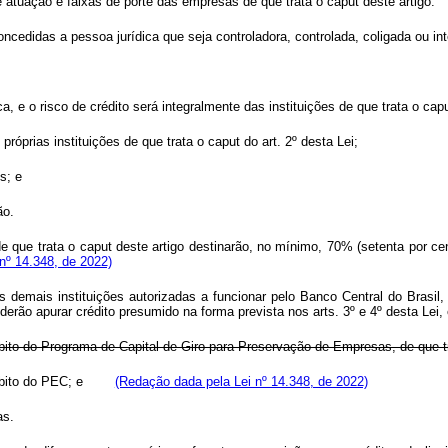
de atuação e faixas de porte das empresas de que trata o
caput
deste artigo.
cedidas a pessoa jurídica que seja controladora, controlada, coligada ou inte
a, e o risco de crédito será integralmente das instituições de que trata o
cap
próprias instituições de que trata o
caput
do art. 2º desta Lei;
s; e
ão.
de que trata o
caput
deste artigo destinarão, no mínimo, 70% (setenta por cen
 nº 14.348, de 2022)
s demais instituições autorizadas a funcionar pelo Banco Central do Brasil
ão apurar crédito presumido na forma prevista nos arts. 3º e 4º desta Lei, 
mbito do Programa de Capital de Giro para Preservação de Empresas, de que 
no âmbito do PEC; e
(Redação dada pela Lei nº 14.348, de 2022)
as.