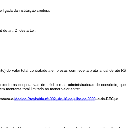
rligada da instituição credora.
ut
do art. 2º desta Lei;
to) do valor total contratado a empresas com receita bruta anual de até R$
, exceto as cooperativas de crédito e as administradoras de consórcio, que
em montante total limitado ao menor valor entre:
tratava a
Medida Provisória nº 992, de 16 de julho de 2020
, e do PEC; e