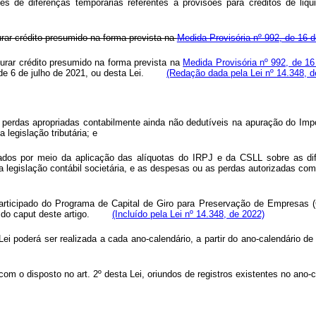
tes de diferenças temporárias referentes a provisões para créditos de liq
rar crédito presumido na forma prevista na
Medida Provisória nº 992, de 16 d
urar crédito presumido na forma prevista na
Medida Provisória nº 992, de 16
, de 6 de julho de 2021, ou desta Lei.
(Redação dada pela Lei nº 14.348, d
 perdas apropriadas contabilmente ainda não dedutíveis na apuração do Imp
 legislação tributária; e
urados por meio da aplicação das alíquotas do IRPJ e da CSLL sobre as d
a legislação contábil societária, e as despesas ou as perdas autorizadas co
rticipado do Programa de Capital de Giro para Preservação de Empresas (C
I do
caput
deste artigo.
(Incluído pela Lei nº 14.348, de 2022)
Lei poderá ser realizada a cada ano-calendário, a partir do ano-calendário de
om o disposto no art. 2º desta Lei, oriundos de registros existentes no ano-ca