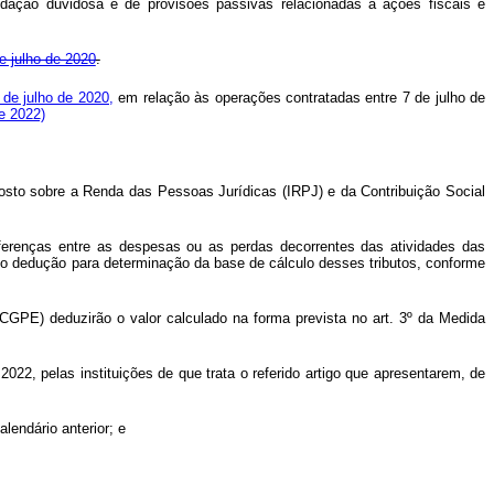
uidação duvidosa e de provisões passivas relacionadas a ações fiscais e
e julho de 2020
.
 de julho de 2020,
em relação às operações contratadas entre 7 de julho de
e 2022)
osto sobre a Renda das Pessoas Jurídicas (IRPJ) e da Contribuição Social
iferenças entre as despesas ou as perdas decorrentes das atividades das
mo dedução para determinação da base de cálculo desses tributos, conforme
GPE) deduzirão o valor calculado na forma prevista no art. 3º da Medida
 2022, pelas instituições de que trata o referido artigo que apresentarem, de
lendário anterior; e