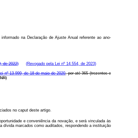
 informado na Declaração de Ajuste Anual referente ao ano-
, de 2022)
(Revogado pela Lei nº 14.554, de 2023)
ei nº 13.999, de 18 de maio de 2020
, por até 365 (trezentos e
(NR)
nciados no
caput
deste artigo.
 oportunidade e conveniência da novação, e será vinculada às
da dívida marcados como auditados, respondendo a instituição