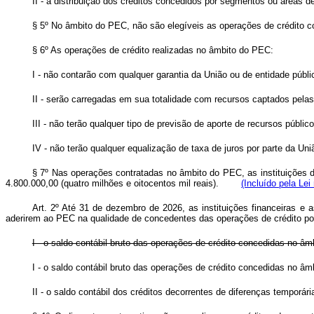
II - a distribuição dos créditos concedidos por segmentos ou áreas 
§ 5º No âmbito do PEC, não são elegíveis as operações de crédito con
§ 6º As operações de crédito realizadas no âmbito do PEC:
I - não contarão com qualquer garantia da União ou de entidade públic
II - serão carregadas em sua totalidade com recursos captados pelas 
III - não terão qualquer tipo de previsão de aporte de recursos público
IV - não terão qualquer equalização de taxa de juros por parte da Uni
§ 7º Nas operações contratadas no âmbito do PEC, as instituições 
4.800.000,00 (quatro milhões e oitocentos mil reais).
(Incluído pela Lei
Art. 2º Até 31 de dezembro de 2026, as instituições financeiras e a
aderirem ao PEC na qualidade de concedentes das operações de crédito poder
I - o saldo contábil bruto das operações de crédito concedidas no â
I - o saldo contábil bruto das operações de crédito concedidas 
II - o saldo contábil dos créditos decorrentes de diferenças temporári