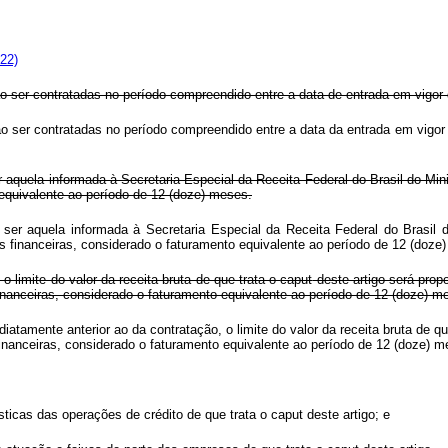
022)
o ser contratadas no período compreendido entre a data de entrada em vigor
ão ser contratadas no período compreendido entre a data da entrada em vi
r aquela informada à Secretaria Especial da Receita Federal do Brasil do Min
o equivalente ao período de 12 (doze) meses.
 ser aquela informada à Secretaria Especial da Receita Federal do Brasil 
ições financeiras, considerado o faturamento equivalente ao período de 12 (d
o limite do valor da receita bruta de que trata o
caput
deste artigo será pro
s financeiras, considerado o faturamento equivalente ao período de 12 (doze) m
diatamente anterior ao da contratação, o limite do valor da receita bruta de q
ões financeiras, considerado o faturamento equivalente ao período de 12 (doz
sticas das operações de crédito de que trata o
caput
deste artigo; e