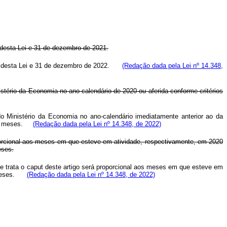
 desta Lei e 31 de dezembro de 2021.
gor desta Lei e 31 de dezembro de 2022.
(Redação dada pela Lei nº 14.348,
istério da Economia no ano-calendário de 2020 ou aferida conforme critérios
do Ministério da Economia no ano-calendário imediatamente anterior ao da
oze) meses.
(Redação dada pela Lei nº 14.348, de 2022)
porcional aos meses em que esteve em atividade, respectivamente, em 2020
eses.
ue trata o
caput
deste artigo será proporcional aos meses em que esteve em
e) meses.
(Redação dada pela Lei nº 14.348, de 2022)