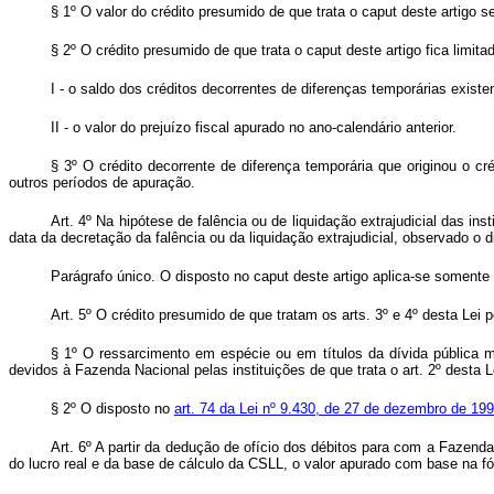
§ 1º O valor do crédito presumido de que trata o
caput
deste artigo s
§ 2º O crédito presumido de que trata o
caput
deste artigo fica limit
I - o saldo dos créditos decorrentes de diferenças temporárias existe
II - o valor do prejuízo fiscal apurado no ano-calendário anterior.
§ 3º O crédito decorrente de diferença temporária que originou o c
outros períodos de apuração.
Art. 4º Na hipótese de falência ou de liquidação extrajudicial das ins
data da decretação da falência ou da liquidação extrajudicial, observado o di
Parágrafo único. O disposto no
caput
deste artigo aplica-se somente à
Art. 5º O crédito presumido de que tratam os arts. 3º e 4º desta Lei 
§ 1º O ressarcimento em espécie ou em títulos da dívida pública mob
devidos à Fazenda Nacional pelas instituições de que trata o art. 2º desta L
§ 2º O disposto no
art. 74 da Lei nº 9.430, de 27 de dezembro de 19
Art. 6º A partir da dedução de ofício dos débitos para com a Fazenda N
do lucro real e da base de cálculo da CSLL, o valor apurado com base na f