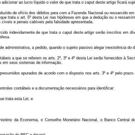
 adicionar ao lucro líquido o valor de que trata o
caput
deste artigo ficará su
eduzido de ofício dos débitos para com a Fazenda Nacional ou ressarcido em e
e que trata o art. 5º desta Lei nas hipóteses em que a dedução ou o ressarci
cíveis e penais cabíveis pela falsidade apresentada.
rcido indevidamente de que trata o
caput
deste artigo serão inscritos em dí
efesa.
ade administrativa, a pedido, quando o sujeito passivo alegar inexistência do 
tábeis a que se referem os arts. 2º, 3º e 4º desta Lei serão fornecidos à Sec
is em seus sistemas de informação.
s presumidos apurados de acordo com o disposto nos arts. 3º e 4º pelo prazo
 controles contábeis e a documentação necessários para identificar:
e trata esta Lei; e
Ministério da Economia, o Conselho Monetário Nacional, o Banco Central d
upervisão do PEC e deverá: