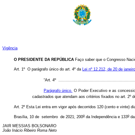
Vigência
O PRESIDENTE DA REPÚBLICA
Faço saber que o Congresso Nacio
Art. 1º
O parágrafo único do art. 4º da
Lei nº 12.212, de 20 de janeir
“Art. 4º ................................................................
Parágrafo único.
O Poder Executivo e as concessionár
cadastrados que atendam aos critérios fixados no art. 2º d
Art. 2º Esta Lei entra em vigor após decorridos 120 (cento e vinte) di
o
o
Brasília, 10 de setembro de 2021; 200
da Independência e 133
da
JAIR MESSIAS BOLSONARO
João Inácio Ribeiro Roma Neto