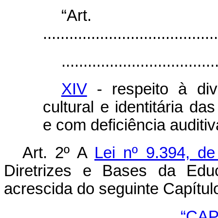
“Ar
........................................
...................................
XIV
- respeito à div
cultural e identitária d
e com deficiência auditiv
Art. 2º A
Lei nº 9.394, d
Diretrizes e Bases da Educ
acrescida do seguinte Capítul
“CAP