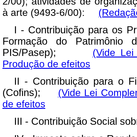
2/00); atividades de organizaç
à arte (9493-6/00):
(Redação
I - Contribuição para os P
Formação do Patrimônio do
PIS/Pasep);
(Vide Le
Produção de efeitos
II - Contribuição para o 
(Cofins);
(Vide Lei Comple
de efeitos
III - Contribuição Social so