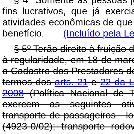
§ 4º Somente as pessoas ju
fins lucrativos, que já exe
atividades econômicas de que t
benefício.
(Incluído pela L
§ 5º Terão direito à fruição 
à regularidade, em 18 de mar
o Cadastro dos Prestadores de
termos dos
arts. 21
e
22 da L
2008
(Política Nacional de T
exercem as seguintes ati
transporte de passageiros - 
(4923-0/02); transporte rodo