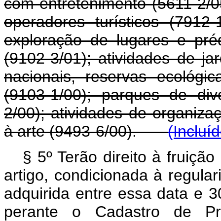
com entretenimento (5611-2/0
operadores turísticos (7912
exploração de lugares e préd
(9102-3/01); atividades de ja
nacionais, reservas ecológi
(9103-1/00); parques de di
2/00); atividades de organizaç
à arte (9493-6/00).
(Incluí
§ 5º Terão direito à fruição
artigo, condicionada à regul
adquirida entre essa data e 
perante o Cadastro de Pre