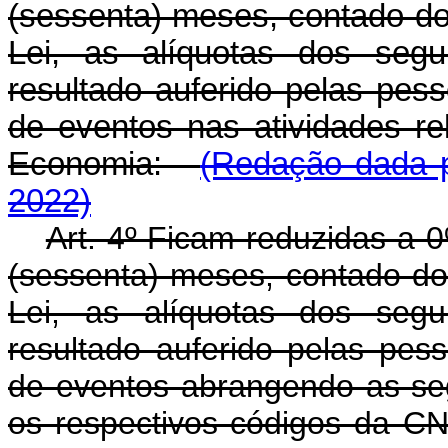
(sessenta) meses, contado do 
Lei, as alíquotas dos segui
resultado auferido pelas pess
de eventos nas atividades re
Economia:
(Redação dada p
2022)
Art. 4º Ficam reduzidas a 
(sessenta) meses, contado do 
Lei, as alíquotas dos segui
resultado auferido pelas pess
de eventos abrangendo as se
os respectivos códigos da CNA