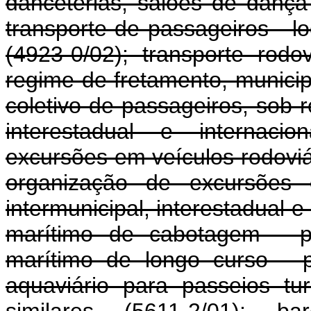
danceterias, salões de dança 
transporte de passageiros - 
(4923-0/02); transporte rodo
regime de fretamento, municipa
coletivo de passageiros, sob r
interestadual e internacio
excursões em veículos rodoviár
organização de excursões e
intermunicipal, interestadual e
marítimo de cabotagem - pa
marítimo de longo curso - p
aquaviário para passeios tur