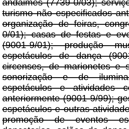
andaimes (7739-0/03); serviç
turismo não especificados ant
organização de feiras, cong
0/01); casas de festas e eve
(9001-9/01); produção mu
espetáculos de dança (9001
circenses, de marionetes e s
sonorização e de iluminaç
espetáculos e atividades c
anteriormente (9001-9/99); ge
espetáculos e outras atividade
promoção de eventos espor