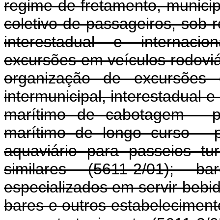
regime de fretamento, municipa
coletivo de passageiros, sob r
interestadual e internacio
excursões em veículos rodoviár
organização de excursões e
intermunicipal, interestadual e
marítimo de cabotagem - pa
marítimo de longo curso - p
aquaviário para passeios tur
similares (5611-2/01); b
especializados em servir bebi
bares e outros estabeleciment