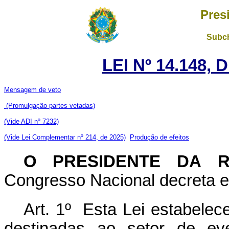
Pres
Subch
LEI Nº 14.148,
Mensagem de veto
(Promulgação partes vetadas)
(Vide ADI nº 7232)
(Vide Lei Complementar nº 214, de 2025)
Produção de efeitos
O PRESIDENTE DA R
Congresso Nacional decreta e 
Art. 1º
Esta Lei estabelec
destinadas ao setor de ev