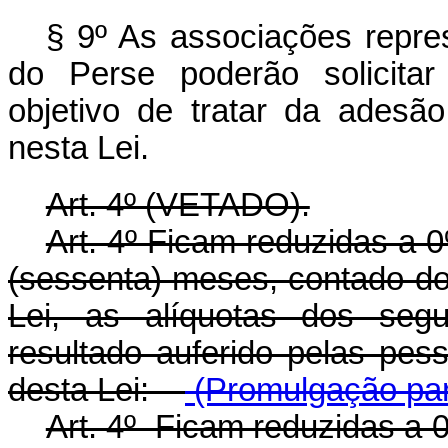
§ 9º As associações repres
do Perse poderão solicitar
objetivo de tratar da adesão
nesta Lei.
Art. 4º (VETADO).
Art. 4º Ficam reduzidas a 
(sessenta) meses, contado do 
Lei, as alíquotas dos segu
resultado auferido pelas pess
desta Lei:
(Promulgação par
Art. 4º Ficam reduzidas a 