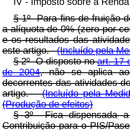
IV - Imposto sobre a Renda
§ 1º Para fins de fruição d
a alíquota de 0% (zero por ce
e os resultados das atividad
este artigo.
(Incluído pela Me
§ 2º O disposto no
art. 17
de 2004
, não se aplica ao
decorrentes das atividades do
artigo.
(Incluído pela Medi
(Produção de efeitos)
§ 3º Fica dispensada a
Contribuição para o PIS/Pas