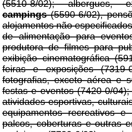
(5510-8/02); albergues, ex
campings
(5590-6/02), pensõ
alojamentos não especificados
de alimentação para evento
produtora de filmes para pub
exibição cinematográfica (59
feiras e exposições (7319-
fotografias, exceto aérea e 
festas e eventos (7420-0/04);
atividades esportivas, culturai
equipamentos recreativos e 
palcos, coberturas e outras e