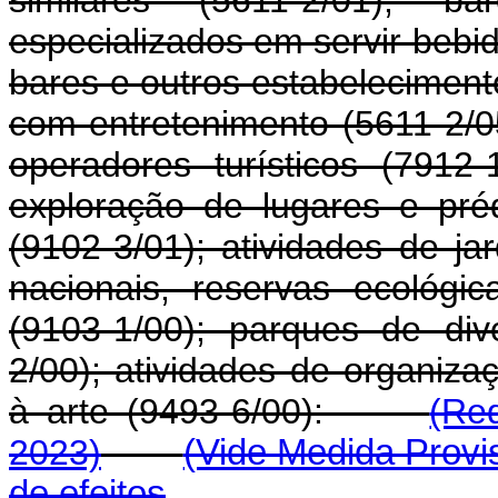
similares (5611-2/01); b
especializados em servir bebi
bares e outros estabeleciment
com entretenimento (5611-2/0
operadores turísticos (7912
exploração de lugares e préd
(9102-3/01); atividades de ja
nacionais, reservas ecológi
(9103-1/00); parques de di
2/00); atividades de organizaç
à arte (9493-6/00):
(Re
2023)
(Vide Medida Provis
de efeitos