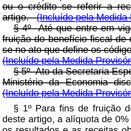
ou o crédito se referir a r
artigo.
(Incluído pela Medida 
§ 4º Até que entre em vig
fruição do benefício fiscal de
se no ato que define os código
(Incluído pela Medida Provisór
§ 5º Ato da Secretaria Espe
Ministério da Economia disci
(Incluído pela Medida Provisór
§ 1º Para fins de fruição d
deste artigo, a alíquota de 0%
os resultados e as receitas o