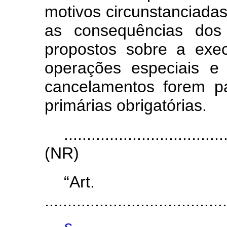
motivos circunstanciadas
as consequências dos
propostos sobre a exec
operações especiais e 
cancelamentos forem p
primárias obrigatórias.
...................................
(NR)
“Ar
............................
............