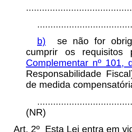
........................................
...................................
b)
se não for obriga
cumprir os requisitos
Complementar nº 101, 
Responsabilidade Fisca
de medida compensatóri
...................................
(NR)
Art. 2º Esta Lei entra em v