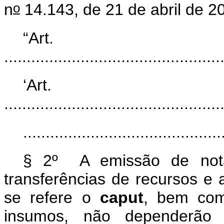
o
n
14.143, de 21 de abril de 2
“Ar
................................................
‘Ar
................................................
............................................
§ 2º A emissão de nota
transferências de recursos e 
se refere o
caput
, bem com
insumos, não dependerão 