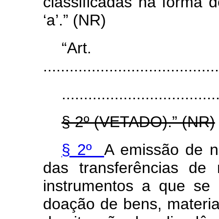
classificadas na forma do
‘a’.” (NR)
“Ar
........................................
...................................
§ 2º (VETADO).” (NR)
§ 2º
A emissão de n
das transferências de
instrumentos a que se
doação de bens, materi