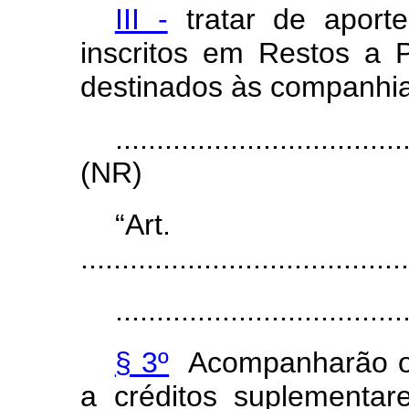
III -
tratar de aport
inscritos em Restos a P
destinados às companhia
...................................
(NR)
“Ar
........................................
...................................
§ 3º
Acompanharão os 
a créditos suplementar