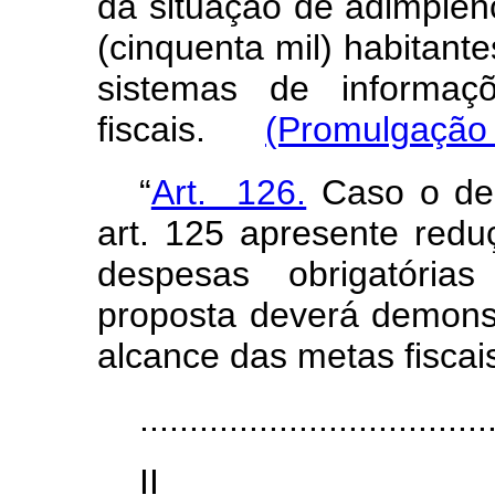
da situação de adimplên
(cinquenta mil) habitante
sistemas de informaçõ
fiscais.
(Promulgação 
“
Art. 126.
Caso o dem
art. 125 apresente red
despesas obrigatória
proposta deverá demonst
alcance das metas fiscais
...................................
I