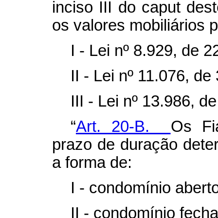
inciso III do
caput
deste
os valores mobiliários 
I - Lei nº 8.929, de 
II - Lei nº 11.076, 
III - Lei nº 13.986, d
“
Art. 20-B.
Os Fi
prazo de duração dete
a forma de:
I - condomínio abert
II - condomínio fech