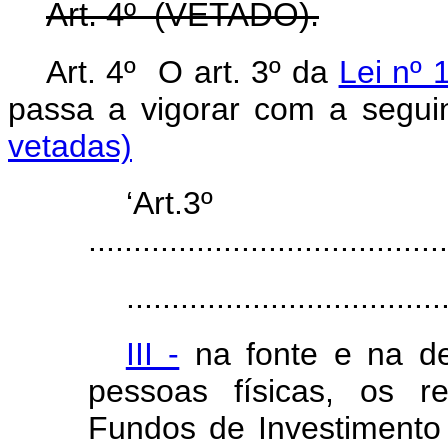
Art. 4º (VETADO).
Art. 4º O art. 3º da
Lei nº 
passa a vigorar com a segu
vetadas)
‘Art.3º
........................................
...................................
III -
na fonte e na de
pessoas físicas, os re
Fundos de Investimento 