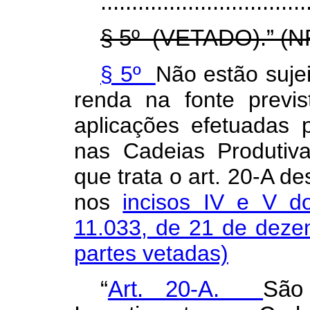
.................................
§ 5º
(VETADO).” (N
§ 5º
Não estão sujei
renda na fonte previ
aplicações efetuadas 
nas Cadeias Produtivas
que trata o art. 20-A de
nos
incisos IV e V 
11.033, de 21 de dez
partes vetadas)
“
Art. 20-A.
São