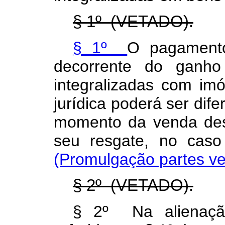
§ 1º (VETADO).
§ 1º
O pagament
decorrente do ganho
integralizadas com imó
jurídica poderá ser dife
momento da venda des
seu resgate, no cas
(Promulgação partes ve
§ 2º (VETADO).
§ 2º Na alienaçã