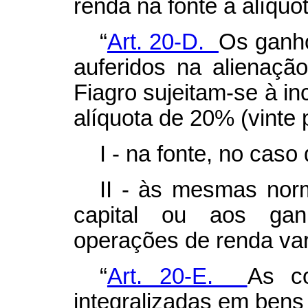
renda na fonte à alíquo
“
Art. 20-D.
Os ganho
auferidos na alienaçã
Fiagro sujeitam-se à in
alíquota de 20% (vinte 
I - na fonte, no caso
II - às mesmas nor
capital ou aos gan
operações de renda var
“
Art. 20-E.
As c
integralizadas em bens e