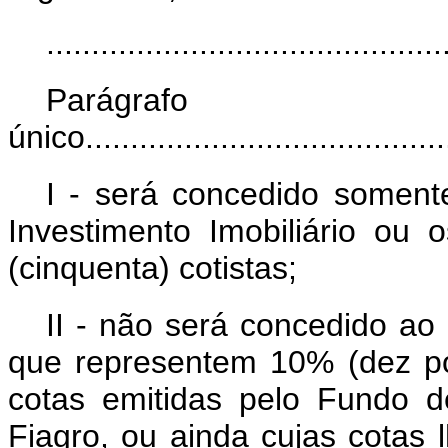
............................................
Parágrafo
único..........................................
I - será concedido somen
Investimento Imobiliário ou
(cinquenta) cotistas;
II - não será concedido ao c
que representem 10% (dez po
cotas emitidas pelo Fundo de
Fiagro, ou ainda cujas cotas 