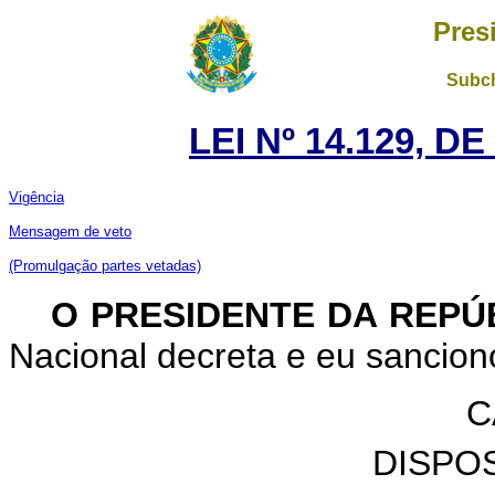
Pres
Subch
LEI Nº 14.129, D
Vigência
Mensagem de veto
(Promulgação partes vetadas)
O PRESIDENTE DA REPÚ
Nacional decreta e eu sanciono
C
DISPO