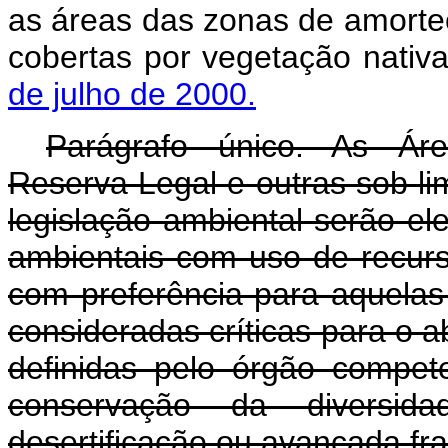
as áreas das zonas de amorte
cobertas por vegetação nativ
de julho de 2000.
Parágrafo único. As Ár
Reserva Legal e outras sob li
legislação ambiental serão el
ambientais com uso de recurs
com preferência para aquelas 
consideradas críticas para o 
definidas pelo órgão compete
conservação da diversid
desertificação ou avançada f