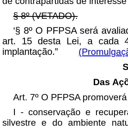
de contrapartidas de interesse
§ 8º (VETADO).
‘§ 8º O PFPSA será avaliad
art. 15 desta Lei, a cada 
implantação.”
(Promulgaçã
S
Das Aç
Art. 7º O PFPSA promoverá
I - conservação e recuper
silvestre e do ambiente nat