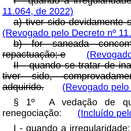
I - quando a irregularidade
11.064, de 2022)
a) tiver sido devidamente 
(Revogado pelo Decreto nº 11
b) for saneada concom
repactuação; e
(Revogado
II - quando se tratar de in
tiver sido, comprovadame
adquirido.
(Revogado pelo 
§ 1º A vedação de q
renegociação:
(Incluído pe
I - quando a irregularida