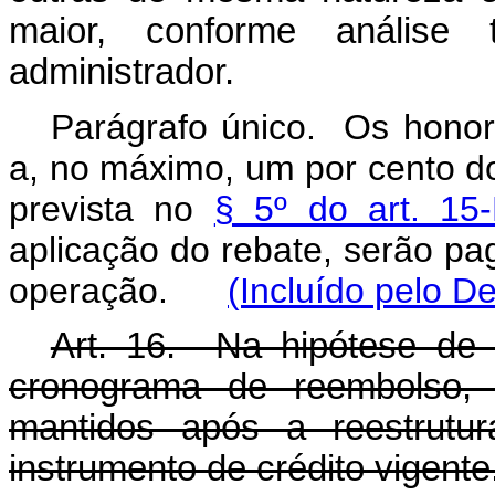
maior, conforme análise t
administrador.
Parágrafo único.
Os honor
a, no máximo, um por cento do
prevista no
§ 5º do art. 15
aplicação do rebate, serão p
operação
.
(Incluído pelo D
Art. 16. Na hipótese de
cronograma de reembolso,
mantidos após a reestrutu
instrumento de crédito vigente