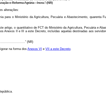
ização e Reforma Agrária - Incra.” (NR)
es alterações:
ia para o Ministério da Agricultura, Pecuária e Abastecimento, quarenta
e artigo, o quantitativo de FCT do Ministério da Agricultura, Pecuária e Aba
os Anexos II e III a este Decreto, incluídas aquelas destinadas aos servid
.............................” (NR)
igorar na forma dos
Anexos VI
e
VII a este Decreto
.
epública.