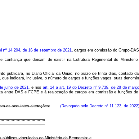
Lei nº 14.204, de 16 de setembro de 2021
, cargos em comissão do Grupo-DAS
 confiança que deixam de existir na Estrutura Regimental do
Ministéri
to publicará, no Diário Oficial da União, no prazo de
trinta
dias,
contado da
, que indicará, inclusive, o número de cargos e funções vagos, suas denomi
de julho de 2021
, e nos
art. 14 a art. 19 do Decreto nº 9.739, de 28 de març
uta entre DAS e FCPE e à realocação de cargos em comissão e funções de co
com as seguintes alterações:
(Revogado pelo Decreto nº 11.123, de 2022
..................................
.....................................
....................................
.....................................
 públicas vinculadas ao Ministério da Economia; e