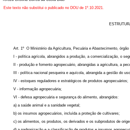
Este texto não substitui o publicado no DOU de 1º.10.2021.
ESTRUTURA
Art. 1º O Ministério da Agricultura, Pecuária e Abastecimento, órgã
I - política agrícola, abrangidos a produção, a comercialização, o s
II - produção e fomento agropecuário, abrangidas a agricultura, a pecu
III - política nacional pesqueira e aquícola, abrangida a gestão do 
IV - estoques reguladores e estratégicos de produtos agropecuários;
V - informação agropecuária;
VI - defesa agropecuária e segurança do alimento, abrangidos:
a) a saúde animal e a sanidade vegetal;
b) os insumos agropecuários, incluída a proteção de cultivares;
c) os alimentos, os produtos, os derivados e os subprodutos de orig
d) a padronização e a classificação de produtos e insumos agropecuá