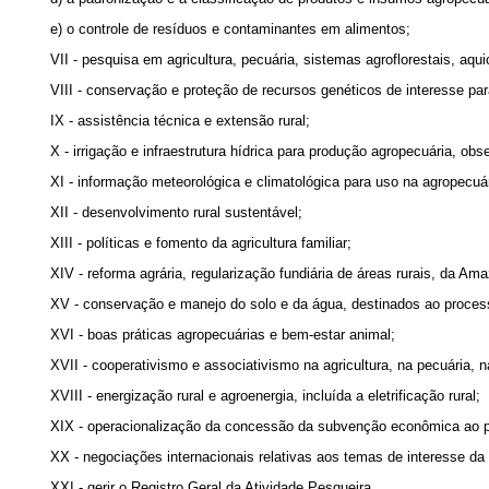
e) o controle de resíduos e contaminantes em alimentos;
VII - pesquisa em agricultura, pecuária, sistemas agroflorestais, aqui
VIII - conservação e proteção de recursos genéticos de interesse par
IX - assistência técnica e extensão rural;
X - irrigação e infraestrutura hídrica para produção agropecuária, o
XI - informação meteorológica e climatológica para uso na agropecuár
XII - desenvolvimento rural sustentável;
XIII - políticas e fomento da agricultura familiar;
XIV - reforma agrária, regularização fundiária de áreas rurais, da Am
XV - conservação e manejo do solo e da água, destinados ao processo 
XVI - boas práticas agropecuárias e bem-estar animal;
XVII - cooperativismo e associativismo na agricultura, na pecuária, 
XVIII - energização rural e agroenergia, incluída a eletrificação rural;
XIX - operacionalização da concessão da subvenção econômica ao 
XX - negociações internacionais relativas aos temas de interesse da a
XXI - gerir o Registro Geral da Atividade Pesqueira.