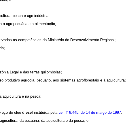
cultura, pesca e agroindústria;
a a agropecuária e a alimentação;
bservadas as competências do Ministério do Desenvolvimento Regional;
ia;
azônia Legal e das terras quilombolas;
produtivo agrícola, pecuário, aos sistemas agroflorestais e à aquicultura;
na aquicultura e na pesca;
preço do óleo
diesel
instituída pela
Lei nº 9.445, de 14 de março de 1997
;
gricultura, da pecuária, da aquicultura e da pesca; e