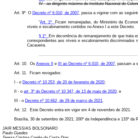
IV - ao dirigente máximo do Instituto Nacional de Colon
Art. 9º O
Decreto nº 6.010, de 2007
, passa a vigorar com as seguint
“
Art. 1º
Ficam remanejadas, do Ministério da Econom
níveis e escalonamento contidos no Anexo I a este Decreto.
§ 1º
Em decorrência do remanejamento de que trata est
correspondentes aos níveis e escalonamento discriminados n
Cacaueira.
..............................................................................
Art. 10. Os
Anexos II
e
III ao Decreto nº 6.010, de 2007
, passam a v
Art. 11. Ficam revogados:
I - o
Decreto nº 10.253, de 20 de fevereiro de 2020
;
II - o
art. 3º do Decreto nº 10.347, de 13 de maio de 2020
; e
III - o
Decreto nº 10.662, de 29 de março de 2021
.
Art. 12. Este Decreto entra em vigor em 4 de novembro de 2021
.
Brasília, 30 de setembro de 2021; 200º da Independência e 133º da R
JAIR MESSIAS BOLSONARO
Paulo Guedes
Tereza Cristina Corrêa da Costa Dias