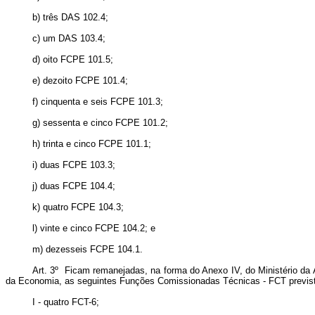
b) três DAS 102.4;
c) um DAS 103.4;
d) oito FCPE 101.5;
e) dezoito FCPE 101.4;
f) cinquenta e seis FCPE 101.3;
g) sessenta e cinco FCPE 101.2;
h) trinta e cinco FCPE 101.1;
i) duas FCPE 103.3;
j) duas FCPE 104.4;
k) quatro FCPE 104.3;
l) vinte e cinco FCPE 104.2; e
m) dezesseis FCPE 104.1.
Art. 3º Ficam remanejadas, na forma do Anexo IV, do Ministério da A
da Economia, as seguintes Funções Comissionadas Técnicas - FCT previstas
I - quatro FCT-6;