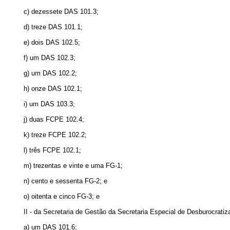
c) dezessete DAS 101.3;
d) treze DAS 101.1;
e) dois DAS 102.5;
f) um DAS 102.3;
g) um DAS 102.2;
h) onze DAS 102.1;
i) um DAS 103.3;
j) duas FCPE 102.4;
k) treze FCPE 102.2;
l) três FCPE 102.1;
m) trezentas e vinte e uma FG-1;
n) cento e sessenta FG-2; e
o) oitenta e cinco FG-3; e
II - da Secretaria de Gestão da Secretaria Especial de Desburocratiz
a) um DAS 101.6;