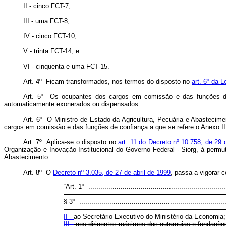
II - cinco FCT-7;
III - uma FCT-8;
IV - cinco FCT-10;
V - trinta FCT-14; e
VI - cinquenta e uma FCT-15.
Art. 4º Ficam transformados, nos termos do disposto no
art. 6º da 
Art. 5º
Os ocupantes dos cargos em comissão e das funções de
automaticamente exonerados ou dispensados.
Art. 6º O Ministro de Estado da Agricultura, Pecuária e Abastecimen
cargos em comissão e das funções de confiança a que se refere o Anexo II
Art. 7º Aplica-se o disposto no
art. 11 do Decreto nº 10.758, de 29 
Organização e Inovação Institucional do Governo Federal - Siorg, à perm
Abastecimento.
Art. 8º O
Decreto nº 3.035, de 27 de abril de 1999
, passa a vigorar 
“Art. 1º .....................................................................
................................................................................
§ 3º .........................................................................
................................................................................
II -
ao Secretário-Executivo do Ministério da Economia;
III -
aos dirigentes máximos das autarquias e fundações