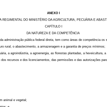
ANEXO I
 REGIMENTAL DO MINISTÉRIO DA AGRICULTURA, PECUÁRIA E ABA
CAPÍTULO I
DA NATUREZA E DA COMPETÊNCIA
o da administração pública federal direta, tem como áreas de competência os 
eguro rural, o abastecimento, a armazenagem e a garantia de preços mínimos;
ária, a agroindústria, a agroenergia, as florestas plantadas, a heveicultura, 
uso dos recursos e dos licenciamentos, das permissões e das autorizações para
em animal e vegetal;
rios; e