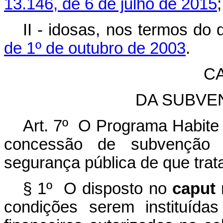
13.146, de 6 de julho de 2015
;
II - idosas, nos termos do 
de 1º de outubro de 2003
.
CA
DA SUBVE
Art. 7º O Programa Habite
concessão de subvenção e
segurança pública de que trata 
§ 1º O disposto no
caput
n
condições serem instituídas