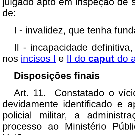
julgado apto em inspeção de s
de:
I - invalidez, que tenha fu
II - incapacidade definitiv
nos
incisos I
e
II do
caput
do a
Disposições finais
Art. 11. Constatado o víc
devidamente identificado e a
policial militar, a administ
processo ao Ministério Públ