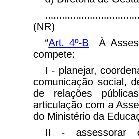
.................................
(NR)
“
Art. 4º-B
À Assesso
compete:
I - planejar, coorde
comunicação social, de
de relações públic
articulação com a Ass
do Ministério da Educa
II - assessorar