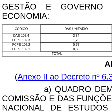
GESTÃO E GOVERNO D
ECONOMIA:
DAS-UNITÁRIO
CÓDIGO
3,84
DAS 102.4
1,26
FCPE 102.3
0,76
FCPE 102.2
0,60
FCPE 102.1
TOTAL
A
(
Anexo II ao Decreto nº 6
a) QUADRO DEMONS
COMISSÃO E DAS FUNÇÕE
NACIONAL DE ESTUDOS 