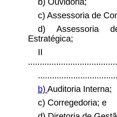
b) Ouvidoria;
c) Assessoria de Co
d) Assessoria 
Estratégica;
I
.....................................
.................................
b)
Auditoria Interna;
c) Corregedoria; e
d) Diretoria de Gest