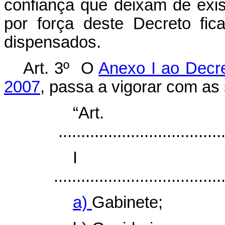
confiança que deixam de exis
por força deste Decreto fi
dispensados.
Art. 3º O
Anexo I ao Decr
2007
, passa a vigorar com as 
“Ar
.....................................
I
.....................................
a)
Gabinete;