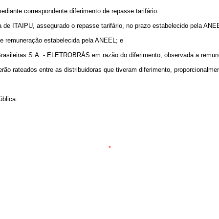
diante correspondente diferimento de repasse tarifário.
 de ITAIPU, assegurado o repasse tarifário, no prazo estabelecido pela ANE
te remuneração estabelecida pela ANEEL; e
as Brasileiras S.A. - ELETROBRÁS em razão do diferimento, observada a remu
erão rateados entre as distribuidoras que tiveram diferimento, proporcionalme
blica.
*