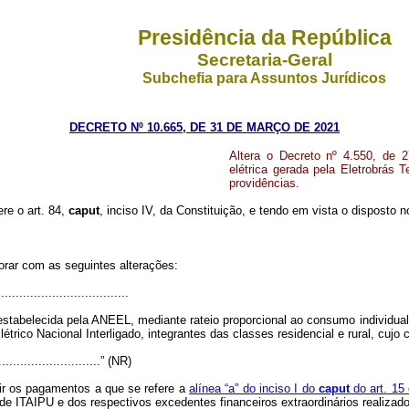
Presidência da República
Secretaria-Geral
Subchefia para Assuntos Jurídicos
DECRETO Nº 10.665, DE 31 DE MARÇO DE 2021
Altera o Decreto nº 4.550, de 
elétrica gerada pela Eletrobrá
providências.
ere o art. 84,
caput
, inciso IV, da Constituição, e tendo em vista o disposto n
orar com as seguintes alterações:
...................................
estabelecida pela ANEEL, mediante rateio proporcional ao consumo individual
trico Nacional Interligado, integrantes das classes residencial e rural, cujo
..............................” (NR)
rir os pagamentos a que se refere a
alínea “a” do inciso I do
caput
do art. 15
de ITAIPU e dos respectivos excedentes financeiros extraordinários realizado