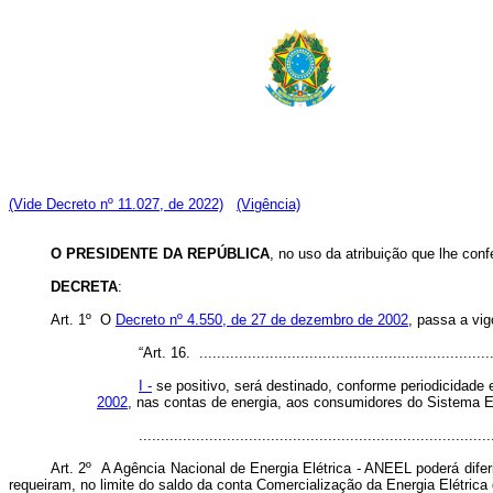
(Vide Decreto nº 11.027, de 2022)
(Vigência)
O PRESIDENTE DA REPÚBLICA
, no uso da atribuição que lhe conf
DECRETA
:
Art. 1º O
Decreto nº 4.550, de 27 de dezembro de 2002
, passa a vig
“Art. 16. ...................................................................
I -
se positivo, será destinado, conforme periodicidade 
2002
, nas contas de energia, aos consumidores do Sistema Elé
..............................................................................
Art. 2º A Agência Nacional de Energia Elétrica - ANEEL poderá dife
requeiram, no limite do saldo da conta Comercialização da Energia Elétrica 