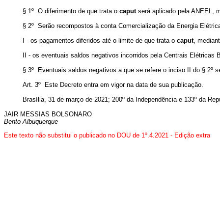
§ 1º O diferimento de que trata o
caput
será aplicado pela ANEEL, me
§ 2º Serão recompostos à conta Comercialização da Energia Elétrica
I - os pagamentos diferidos até o limite de que trata o
caput
, median
II - os eventuais saldos negativos incorridos pela Centrais Elétric
§ 3º Eventuais saldos negativos a que se refere o inciso II do § 2º s
Art. 3º Este Decreto entra em vigor na data de sua publicação.
Brasília, 31 de março de 2021; 200º da Independência e 133º da Repú
JAIR MESSIAS BOLSONARO
Bento Albuquerque
Este texto não substitui o publicado no DOU de 1º.4.2021
- Edição extra