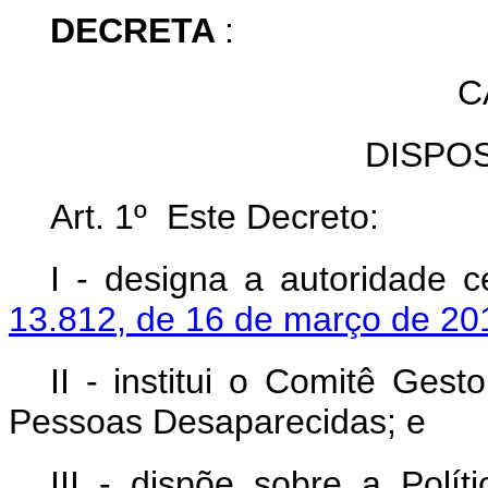
DECRETA
:
C
DISPO
Art. 1º Este Decreto:
I - designa a autoridade c
13.812, de 16 de março de 20
II - institui o Comitê Ges
Pessoas Desaparecidas; e
III - dispõe sobre a Polí