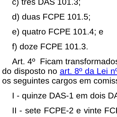
c) três DAS 101.3;
d) duas FCPE 101.5;
e) quatro FCPE 101.4; e
f) doze FCPE 101.3.
Art. 4º Ficam transformado
do disposto no
art. 8º da Lei
os seguintes cargos em comi
I - quinze DAS-1 em dois D
II - sete FCPE-2 e vinte 