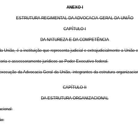
ANEXO I
ESTRUTURA REGIMENTAL DA ADVOCACIA-GERAL DA UNIÃO
CAPÍTULO I
DA NATUREZA E DA COMPETÊNCIA
a União, é a instituição que representa judicial e extrajudicialmente a União
ria e assessoramento jurídicos ao Poder Executivo federal.
execução da Advocacia-Geral da União, integrantes da estrutura organizacion
CAPÍTULO II
DA ESTRUTURA ORGANIZACIONAL
cional:
ão: