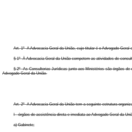
Art. 1º A Advocacia-Geral da União, cujo titular é o Advogado-Geral d
§ 1º À Advocacia-Geral da União competem as atividades de consulto
§ 2º As Consultorias Jurídicas junto aos Ministérios são órgãos de 
Advogado-Geral da União.
Art. 2º A Advocacia-Geral da União tem a seguinte estrutura organiza
I - órgãos de assistência direta e imediata ao Advogado-Geral da Uni
a) Gabinete;