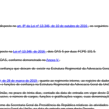
 disposto no
art. 8º da Lei nº 13.346, de 10 de outubro de 2016
, os seguinte
sposto na
Lei nº 13.346, de 2016
, dois DAS-5 por duas FCPE 101.5.
o-DAS, conforme demonstrado no
Anexo V
.
nfiança que deixam de existir na Estrutura Regimental da Advocacia-Gera
39, de 28 de março de 2019
, quanto ao regimento interno, ao registro de dad
e funções de confiança na Estrutura Regimental da Advocacia-Geral da Uni
União, no prazo de trinta dias, contado da data de entrada em vigor deste
clusive, o número de cargos, funções e gratificações vagos, suas denominaçõ
rno da Secretaria-Geral da Presidência da República relativas às atividades
cacia-Geral da União, na data da entrada em vigor deste Decreto.