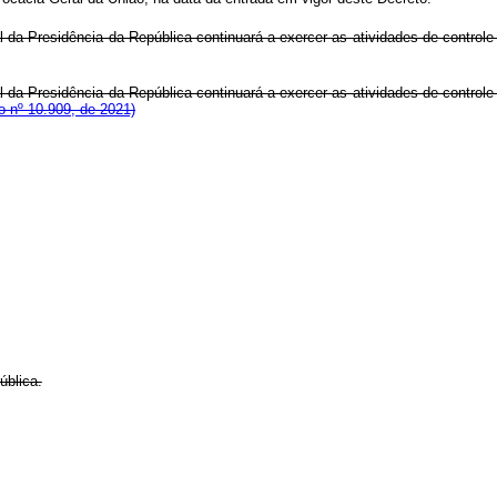
al da Presidência da República continuará a exercer as atividades de control
al da Presidência da República continuará a exercer as atividades de control
 nº 10.909, de 2021)
ública.