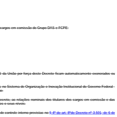
s cargos em comissão do Grupo-DAS e FCPE:
l da União por força deste Decreto ficam automaticamente exonerados ou
os no Sistema de Organização e Inovação Institucional do Governo Federal -
ão.
 Decreto, as relações nominais dos titulares dos cargos em comissão e das
es e seus níveis.
 de controle interno previstas no
§ 4º do art. 8ºdo Decreto nº 3.591, de 6 de