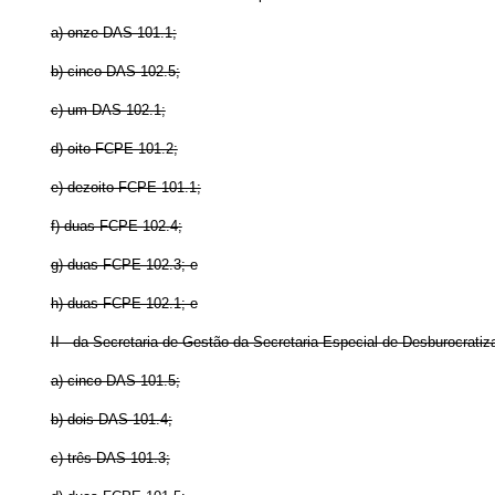
a) onze DAS 101.1;
b) cinco DAS 102.5;
c) um DAS 102.1;
d) oito FCPE 101.2;
e) dezoito FCPE 101.1;
f) duas FCPE 102.4;
g) duas FCPE 102.3; e
h) duas FCPE 102.1; e
II - da Secretaria de Gestão da Secretaria Especial de Desburocrati
a) cinco DAS 101.5;
b) dois DAS 101.4;
c) três DAS 101.3;