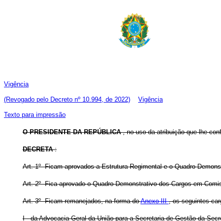
Vigência
(Revogado pelo Decreto nº 10.994, de 2022)
Vigência
Texto para impressão
O PRESIDENTE DA REPÚBLICA
, no uso da atribuição que lhe conf
DECRETA
:
Art. 1º Ficam aprovados a Estrutura Regimental e o Quadro Demons
Art. 2º Fica aprovado o Quadro Demonstrativo dos Cargos em Comis
Art. 3º Ficam remanejados, na forma do
Anexo III
, os seguintes c
I - da Advocacia-Geral da União para a Secretaria de Gestão da Secr