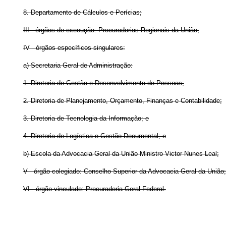
8. Departamento de Cálculos e Perícias;
III - órgãos de execução: Procuradorias Regionais da União;
IV - órgãos específicos singulares:
a) Secretaria-Geral de Administração:
1. Diretoria de Gestão e Desenvolvimento de Pessoas;
2. Diretoria de Planejamento, Orçamento, Finanças e Contabilidade;
3. Diretoria de Tecnologia da Informação; e
4. Diretoria de Logística e Gestão Documental; e
b) Escola da Advocacia-Geral da União Ministro Victor Nunes Leal;
V - órgão colegiado: Conselho Superior da Advocacia-Geral da União;
VI - órgão vinculado: Procuradoria-Geral Federal.