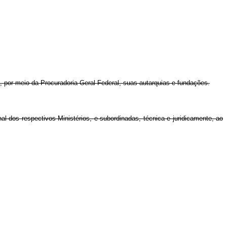
 e, por meio da Procuradoria-Geral Federal, suas autarquias e fundações.
al dos respectivos Ministérios, e subordinadas, técnica e juridicamente, ao