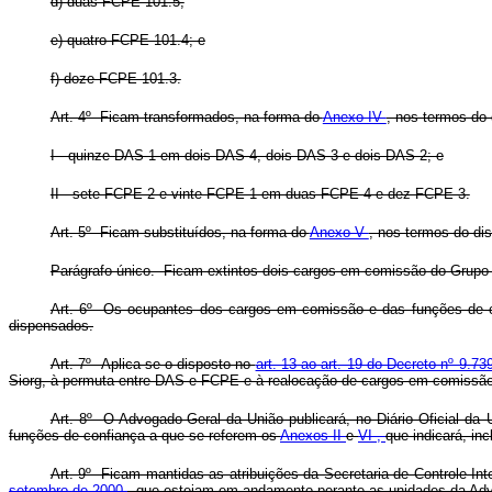
d) duas FCPE 101.5;
e) quatro FCPE 101.4; e
f) doze FCPE 101.3.
Art. 4º Ficam transformados, na forma do
Anexo IV
, nos termos do
I - quinze DAS-1 em dois DAS-4, dois DAS-3 e dois DAS-2; e
II - sete FCPE-2 e vinte FCPE-1 em duas FCPE-4 e dez FCPE-3.
Art. 5º Ficam substituídos, na forma do
Anexo V
, nos termos do di
Parágrafo único. Ficam extintos dois cargos em comissão do Grup
Art. 6º Os ocupantes dos cargos em comissão e das funções de co
dispensados.
Art. 7º Aplica-se o disposto no
art. 13 ao art. 19 do Decreto nº 9.7
Siorg, à permuta entre DAS e FCPE e à realocação de cargos em comissão 
Art. 8º O Advogado-Geral da União publicará, no Diário Oficial da 
funções de confiança a que se referem os
Anexos II
e
VI ,
que indicará, in
Art. 9º Ficam mantidas as atribuições da Secretaria de Controle Inte
setembro de 2000
, que estejam em andamento perante as unidades da Advo