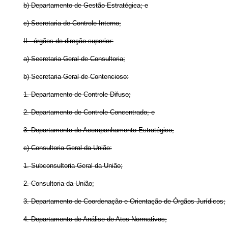
b) Departamento de Gestão Estratégica; e
c) Secretaria de Controle Interno;
II - órgãos de direção superior:
a) Secretaria-Geral de Consultoria;
b) Secretaria-Geral de Contencioso:
1. Departamento de Controle Difuso;
2. Departamento de Controle Concentrado; e
3. Departamento de Acompanhamento Estratégico;
c) Consultoria-Geral da União:
1. Subconsultoria-Geral da União;
2. Consultoria da União;
3. Departamento de Coordenação e Orientação de Órgãos Jurídicos;
4. Departamento de Análise de Atos Normativos;