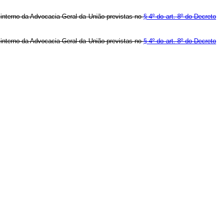
e interno da Advocacia-Geral da União previstas no
§ 4º do art. 8º do Decreto
e interno da Advocacia-Geral da União previstas no
§ 4º do art. 8º do Decreto