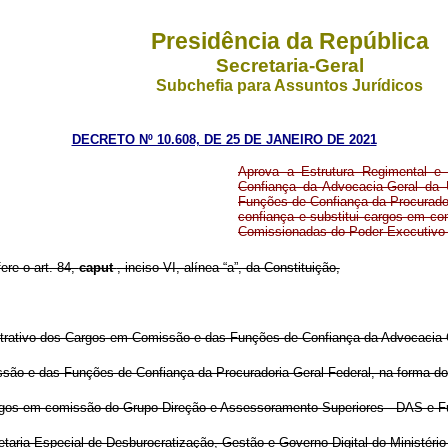
Presidência da República
Secretaria-Geral
Subchefia para Assuntos Jurídicos
DECRETO Nº 10.608, DE 25 DE JANEIRO DE 2021
Aprova a Estrutura Regimental 
Confiança da Advocacia-Geral da
Funções de Confiança da Procurado
confiança e substitui cargos em c
Comissionadas do Poder Executivo
ere o art. 84,
caput
, inciso VI, alínea “a”, da Constituição,
trativo dos Cargos em Comissão e das Funções de Confiança da Advocacia-
são e das Funções de Confiança da Procuradoria-Geral Federal, na forma d
argos em comissão do Grupo-Direção e Assessoramento Superiores - DAS e 
etaria Especial de Desburocratização, Gestão e Governo Digital do Ministéri