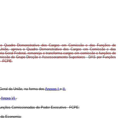
e o Quadro Demonstrativo dos Cargos em Comissão e das Funções de
 União, aprova o Quadro Demonstrativo dos Cargos em Comissão e das
ria-Geral Federal, remaneja e transforma cargos em comissão e funções de
omissão do Grupo-Direção e Assessoramento Superiores - DAS por Funções
 - FCPE.
Geral da União, na forma dos
Anexos I
e
II.
o
Anexo VI
.
Funções Comissionadas do Poder Executivo - FCPE:
o da Economia: