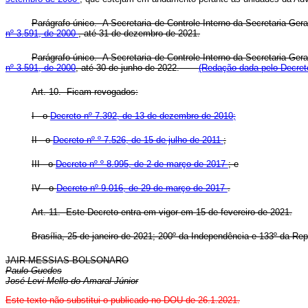
Parágrafo único. A Secretaria de Controle Interno da Secretaria-Ger
nº 3.591, de 2000
, até 31 de dezembro de 2021.
Parágrafo único. A Secretaria de Controle Interno da Secretaria-Ger
nº 3.591, de 2000
, até 30 de junho de 2022.
(Redação dada pelo Decreto
Art. 10. Ficam revogados:
I - o
Decreto nº 7.392, de 13 de dezembro de 2010;
II - o
Decreto nº º 7.526, de 15 de julho de 2011
;
III - o
Decreto nº º 8.995, de 2 de março de 2017
; e
IV - o
Decreto nº 9.016, de 29 de março de 2017
.
Art. 11. Este Decreto entra em vigor em 15 de fevereiro de 2021.
Brasília, 25 de janeiro de 2021; 200º da Independência e 133º da Rep
JAIR MESSIAS BOLSONARO
Paulo Guedes
José Levi Mello do Amaral Júnior
Este texto não substitui o publicado no DOU de 26.1.2021.