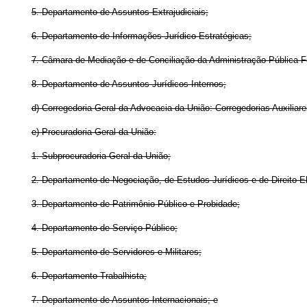
5. Departamento de Assuntos Extrajudiciais;
6. Departamento de Informações Jurídico-Estratégicas;
7. Câmara de Mediação e de Conciliação da Administração Pública F
8. Departamento de Assuntos Jurídicos Internos;
d) Corregedoria-Geral da Advocacia da União: Corregedorias Auxiliare
e) Procuradoria-Geral da União:
1. Subprocuradoria-Geral da União;
2. Departamento de Negociação, de Estudos Jurídicos e de Direito Ele
3. Departamento de Patrimônio Público e Probidade;
4. Departamento de Serviço Público;
5. Departamento de Servidores e Militares;
6. Departamento Trabalhista;
7. Departamento de Assuntos Internacionais; e