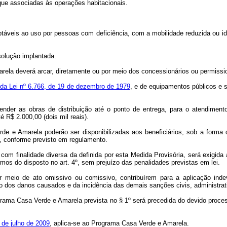
que associadas às operações habitacionais.
daptáveis ao uso por pessoas com deficiência, com a mobilidade reduzida ou 
solução implantada.
rela deverá arcar, diretamente ou por meio dos concessionários ou permissi
º da Lei nº 6.766, de 19 de dezembro de 1979
, e de equipamentos públicos e s
preender as obras de distribuição até o ponto de entrega, para o atendim
é R$ 2.000,00 (dois mil reais).
de e Amarela poderão ser disponibilizadas aos beneficiários, sob a form
e, conforme previsto em regulamento.
º com finalidade diversa da definida por esta Medida Provisória, será exigid
mos do disposto no art. 4º, sem prejuízo das penalidades previstas em lei.
 meio de ato omissivo ou comissivo, contribuírem para a aplicação ind
o dos danos causados e da incidência das demais sanções civis, administrati
rama Casa Verde e Amarela prevista no § 1º será precedida do devido processo
7 de julho de 2009
, aplica-se ao Programa Casa Verde e Amarela.