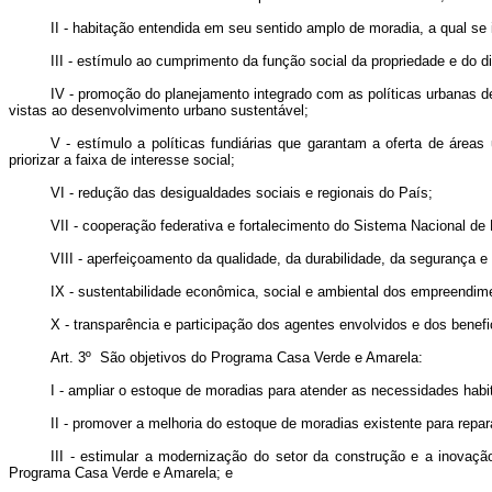
II - habitação entendida em seu sentido amplo de moradia, a qual se 
III - estímulo ao cumprimento da função social da propriedade e do d
IV - promoção do planejamento integrado com as políticas urbanas de
vistas ao desenvolvimento urbano sustentável;
V - estímulo a políticas fundiárias que garantam a oferta de área
priorizar a faixa de interesse social;
VI - redução das desigualdades sociais e regionais do País;
VII - cooperação federativa e fortalecimento do Sistema Nacional de
VIII - aperfeiçoamento da qualidade, da durabilidade, da segurança e
IX - sustentabilidade econômica, social e ambiental dos empreendime
X - transparência e participação dos agentes envolvidos e dos benef
Art. 3º São objetivos do Programa Casa Verde e Amarela:
I - ampliar o estoque de moradias para atender as necessidades habi
II - promover a melhoria do estoque de moradias existente para repara
III - estimular a modernização do setor da construção e a inovaçã
Programa Casa Verde e Amarela; e