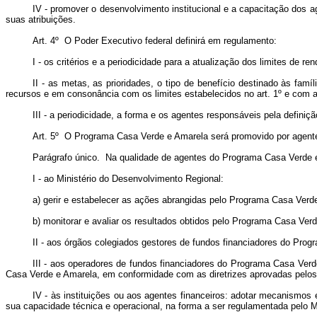
IV - promover o desenvolvimento institucional e a capacitação dos 
suas atribuições.
Art. 4º O Poder Executivo federal definirá em regulamento:
I - os critérios e a periodicidade para a atualização dos limites de 
II - as metas, as prioridades, o tipo de benefício destinado às famí
recursos e em consonância com os limites estabelecidos no art. 1º e com a 
III - a periodicidade, a forma e os agentes responsáveis pela defi
Art. 5º O Programa Casa Verde e Amarela será promovido por agentes
Parágrafo único. Na qualidade de agentes do Programa Casa Verde e 
I - ao Ministério do Desenvolvimento Regional:
a) gerir e estabelecer as ações abrangidas pelo Programa Casa Verd
b) monitorar e avaliar os resultados obtidos pelo Programa Casa Ver
II - aos órgãos colegiados gestores de fundos financiadores do Progr
III - aos operadores de fundos financiadores do Programa Casa Verd
Casa Verde e Amarela, em conformidade com as diretrizes aprovadas pelos ó
IV - às instituições ou aos agentes financeiros: adotar mecanismos
sua capacidade técnica e operacional, na forma a ser regulamentada pelo Mi