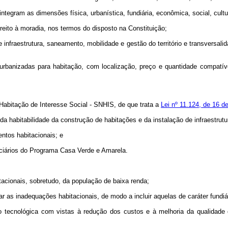
integram as dimensões física, urbanística, fundiária, econômica, social, cul
ireito à moradia, nos termos do disposto na Constituição;
 infraestrutura, saneamento, mobilidade e gestão do território e transversa
s urbanizadas para habitação, com localização, preço e quantidade compatí
 Habitação de Interesse Social - SNHIS, de que trata a
Lei nº 11.124, de 16 d
 da habitabilidade da construção de habitações e da instalação de infraestru
ntos habitacionais; e
iciários do Programa Casa Verde e Amarela.
tacionais, sobretudo, da população de baixa renda;
r as inadequações habitacionais, de modo a incluir aquelas de caráter fundiár
o tecnológica com vistas à redução dos custos e à melhoria da qualidade 