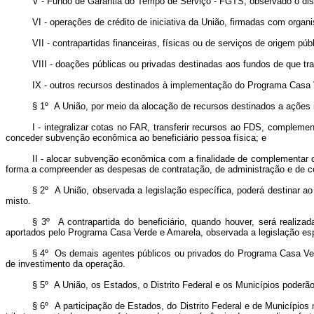
V - Fundo de Garantia do Tempo de Serviço - FGTS, observado o di
VI - operações de crédito de iniciativa da União, firmadas com orga
VII - contrapartidas financeiras, físicas ou de serviços de origem púb
VIII - doações públicas ou privadas destinadas aos fundos de que tra
IX - outros recursos destinados à implementação do Programa Casa V
§ 1º A União, por meio da alocação de recursos destinados a ações in
I - integralizar cotas no FAR, transferir recursos ao FDS, compleme
conceder subvenção econômica ao beneficiário pessoa física; e
II - alocar subvenção econômica com a finalidade de complementar o 
forma a compreender as despesas de contratação, de administração e de co
§ 2º A União, observada a legislação específica, poderá destinar 
misto.
§ 3º A contrapartida do beneficiário, quando houver, será realiza
aportados pelo Programa Casa Verde e Amarela, observada a legislação esp
§ 4º Os demais agentes públicos ou privados do Programa Casa Verd
de investimento da operação.
§ 5º A União, os Estados, o Distrito Federal e os Municípios poderão
§ 6º A participação de Estados, do Distrito Federal e de Municípios