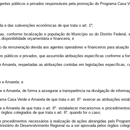
agentes públicos e privados responsáveis pela promoção do Programa Casa V
renda e das subvenções econômicas de que trata o art. 1º;
lias, conforme localização e população do Município ou do Distrito Federal, 
disponibilidade orçamentária e financeira; e
nição da remuneração devida aos agentes operadores e financeiros para atuaç
 públicos e privados, que assumirão atribuições específicas conforme a fon
Amarela, respeitadas as atribuições contidas em legislações específicas, 
e e Amarela; e
de e Amarela, de forma a assegurar a transparência na divulgação de informa
ama Casa Verde e Amarela de que trata o art. 6º: exercer as atribuições estab
e e Amarela de que trata o art. 6º: estabelecer mecanismos e procedimento
rgãos colegiados de que trata o art. 6º, quando for o caso;
 e procedimentos necessários à realização de ações abrangidas pelo Progra
nistério do Desenvolvimento Regional ou a ser aprovada pelos órgãos colegia