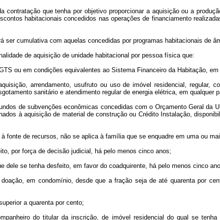
da contratação que tenha por objetivo proporcionar a aquisição ou a produ
scontos habitacionais concedidos nas operações de financiamento realizad
á ser cumulativa com aquelas concedidas por programas habitacionais de âmbi
lidade de aquisição de unidade habitacional por pessoa física que:
o FGTS ou em condições equivalentes ao Sistema Financeiro da Habitação, em 
de aquisição, arrendamento, usufruto ou uso de imóvel residencial, regular,
otamento sanitário e atendimento regular de energia elétrica, em qualquer p
es oriundos de subvenções econômicas concedidas com o Orçamento Geral da 
s à aquisição de material de construção ou Crédito Instalação, disponibiliz
va à fonte de recursos, não se aplica à família que se enquadre em uma ou ma
ito, por força de decisão judicial, há pelo menos cinco anos;
ue dele se tenha desfeito, em favor do coadquirente, há pelo menos cinco an
ou doação, em condomínio, desde que a fração seja de até quarenta por ce
superior a quarenta por cento;
panheiro do titular da inscrição, de imóvel residencial do qual se tenha