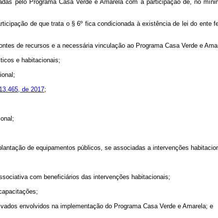
rtadas pelo Programa Casa Verde e Amarela com a participação de, no mínim
ticipação de que trata o § 6º fica condicionada à existência de lei do ente
ontes de recursos e a necessária vinculação ao Programa Casa Verde e Amar
ticos e habitacionais;
ional;
 13.465, de 2017
;
onal;
mplantação de equipamentos públicos, se associadas a intervenções habitacion
ssociativa com beneficiários das intervenções habitacionais;
capacitações;
privados envolvidos na implementação do Programa Casa Verde e Amarela; e