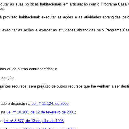
xecutar as suas políticas habitacionais em articulação com o Programa Casa
es;
à provisão habitacional: executar as ações e as atividades abrangidas pe
l: executar as ações e exercer as atividades abrangidas pelo Programa Cas
os ou de outras contrapartidas; e
sposição.
uintes recursos, sem prejuízo de outros recursos que lhe venham a ser dest
rvado o disposto na
Lei nº 11.124, de 2005
;
o na
Lei nº 10.188, de 12 de fevereiro de 2001
;
 na
Lei nº 8.677, de 13 de julho de 1993
;