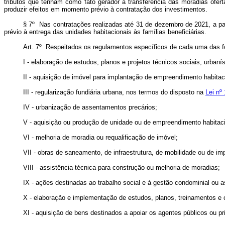
tributos que tenham como fato gerador a transferência das moradias ofe
produzir efeitos em momento prévio à contratação dos investimentos.
§ 7º Nas contratações realizadas até 31 de dezembro de 2021, a par
prévio à entrega das unidades habitacionais às famílias beneficiárias.
Art. 7º Respeitados os regulamentos específicos de cada uma das f
I - elaboração de estudos, planos e projetos técnicos sociais, urbanís
II - aquisição de imóvel para implantação de empreendimento habitac
III - regularização fundiária urbana, nos termos do disposto na
Lei nº
IV - urbanização de assentamentos precários;
V - aquisição ou produção de unidade ou de empreendimento habitaci
VI - melhoria de moradia ou requalificação de imóvel;
VII - obras de saneamento, de infraestrutura, de mobilidade ou de i
VIII - assistência técnica para construção ou melhoria de moradias;
IX - ações destinadas ao trabalho social e à gestão condominial ou a
X - elaboração e implementação de estudos, planos, treinamentos e 
XI - aquisição de bens destinados a apoiar os agentes públicos ou 