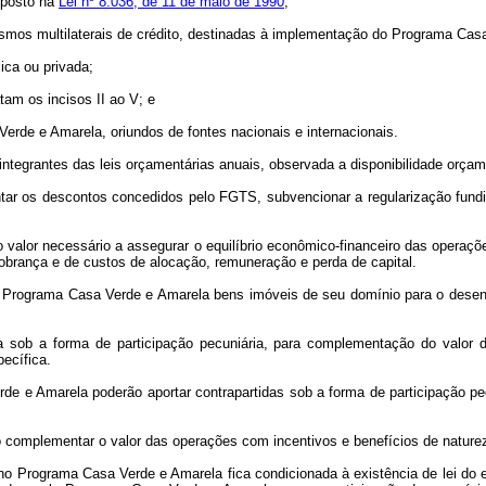
sposto na
Lei nº 8.036, de 11 de maio de 1990
;
nismos multilaterais de crédito, destinadas à implementação do Programa Cas
lica ou privada;
tam os incisos II ao V; e
erde e Amarela, oriundos de fontes nacionais e internacionais.
tegrantes das leis orçamentárias anuais, observada a disponibilidade orçamen
ntar os descontos concedidos pelo FGTS, subvencionar a regularização fundiá
valor necessário a assegurar o equilíbrio econômico-financeiro das operaçõe
brança e de custos de alocação, remuneração e perda de capital.
ao Programa Casa Verde e Amarela bens imóveis de seu domínio para o dese
da sob a forma de participação pecuniária, para complementação do valor d
ecífica.
e e Amarela poderão aportar contrapartidas sob a forma de participação p
 complementar o valor das operações com incentivos e benefícios de natureza f
 no Programa Casa Verde e Amarela fica condicionada à existência de lei do