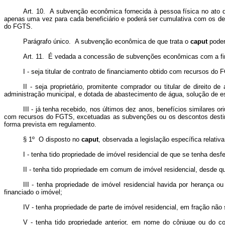
Art. 10. A subvenção econômica fornecida à pessoa física no ato 
apenas uma vez para cada beneficiário e poderá ser cumulativa com os de
do FGTS.
Parágrafo único. A subvenção econômica de que trata o
caput
poder
Art. 11. É vedada a concessão de subvenções econômicas com a fina
I - seja titular de contrato de financiamento obtido com recursos d
II - seja proprietário, promitente comprador ou titular de direito 
administração municipal, e dotada de abastecimento de água, solução de esg
III - já tenha recebido, nos últimos dez anos, benefícios similar
com recursos do FGTS, excetuadas as subvenções ou os descontos destinado
forma prevista em regulamento.
§ 1º O disposto no
caput
, observada a legislação específica relati
I - tenha tido propriedade de imóvel residencial de que se tenha desfe
II - tenha tido propriedade em comum de imóvel residencial, desde q
III - tenha propriedade de imóvel residencial havida por herança 
financiado o imóvel;
IV - tenha propriedade de parte de imóvel residencial, em fração não 
V - tenha tido propriedade anterior, em nome do cônjuge ou do com