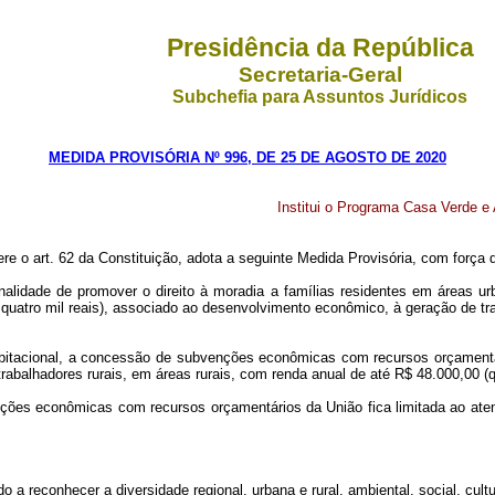
Presidência da República
Secretaria-Geral
Subchefia para Assuntos Jurídicos
MEDIDA PROVISÓRIA Nº 996, DE 25 DE AGOSTO DE 2020
Institui o Programa Casa Verde e
ere o art. 62 da Constituição, adota a seguinte Medida Provisória, com força d
alidade de promover o direito à moradia a famílias residentes em áreas ur
 quatro mil reais), associado ao desenvolvimento econômico, à geração de tr
bitacional, a concessão de subvenções econômicas com recursos orçamentári
rabalhadores rurais, em áreas rurais, com renda anual de até R$ 48.000,00 (qu
nções econômicas com recursos orçamentários da União fica limitada ao aten
o a reconhecer a diversidade regional, urbana e rural, ambiental, social, cul