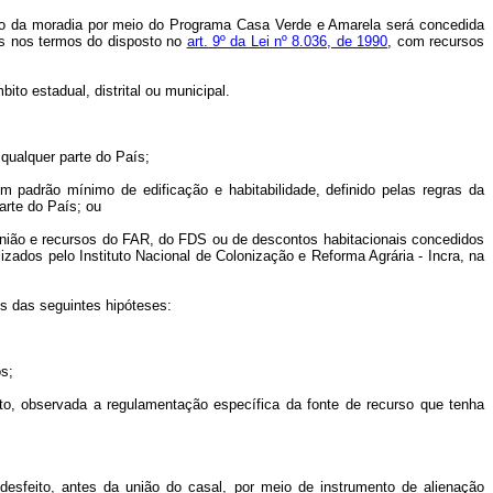
ção da moradia por meio do Programa Casa Verde e Amarela será concedida
as nos termos do disposto no
art. 9º da Lei nº 8.036, de 1990
, com recursos
to estadual, distrital ou municipal.
qualquer parte do País;
 com padrão mínimo de edificação e habitabilidade, definido pelas regras da
arte do País; ou
União e recursos do FAR, do FDS ou de descontos habitacionais concedidos
ados pelo Instituto Nacional de Colonização e Reforma Agrária - Incra, na
is das seguintes hipóteses:
os;
nto, observada a regulamentação específica da fonte de recurso que tenha
 desfeito, antes da união do casal, por meio de instrumento de alienação