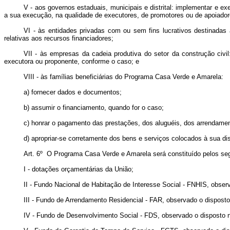
V - aos governos estaduais, municipais e distrital: implementar e e
a sua execução, na qualidade de executores, de promotores ou de apoiador
VI - às entidades privadas com ou sem fins lucrativos destinadas 
relativas aos recursos financiadores;
VII - às empresas da cadeia produtiva do setor da construção civi
executora ou proponente, conforme o caso; e
VIII - às famílias beneficiárias do Programa Casa Verde e Amarela:
a) fornecer dados e documentos;
b) assumir o financiamento, quando for o caso;
c) honrar o pagamento das prestações, dos aluguéis, dos arrendament
d) apropriar-se corretamente dos bens e serviços colocados à sua di
Art. 6º O Programa Casa Verde e Amarela será constituído pelos seg
I - dotações orçamentárias da União;
II - Fundo Nacional de Habitação de Interesse Social - FNHIS, obse
III - Fundo de Arrendamento Residencial - FAR, observado o dispost
IV - Fundo de Desenvolvimento Social - FDS, observado o disposto