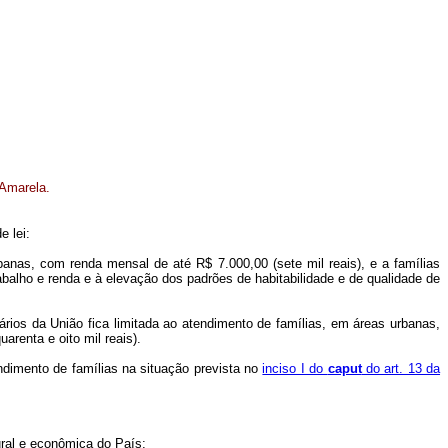
 Amarela.
e lei:
banas, com renda mensal de até R$ 7.000,00 (sete mil reais), e a famílias
abalho e renda e à elevação dos padrões de habitabilidade e de qualidade de
os da União fica limitada ao atendimento de famílias, em áreas urbanas,
arenta e oito mil reais).
dimento de famílias na situação prevista no
inciso I do
caput
do art. 13 da
tural e econômica do País;