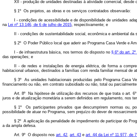
XII - produção de unidades destinadas à atividade comercial, desde 
§ 1º Os projetos, as obras e os serviços contratados observarão:
I - condições de acessibilidade e de disponibilidade de unidades a
na
Lei nº 13.146, de 6 de julho de 2015
, respectivamente; e
II - condições de sustentabilidade social, econômica e ambiental da 
§ 2º O Poder Público local que aderir ao Programa Casa Verde e Ama
I - de infraestrutura básica, nos termos do disposto no
§ 6º do art. 2
das operações; e
II - de redes e instalações de energia elétrica, de forma a com
habitacional urbanos, destinados a famílias com renda familiar mensal de at
§ 3º As unidades habitacionais produzidas pelo Programa Casa Ver
financiamento ou não, em contrato subsidiado ou não, total ou parcialment
Art. 8º Na hipótese de utilização dos recursos de que trata o art. 6
juros e de atualização monetária a serem definidos em regulamento, nos ter
§ 1º Os participantes privados que descumprirem normas ou, por
possibilidade de atuar no Programa, sem prejuízo do dever de ressarciment
§ 2º A aplicação da penalidade de impedimento de participar do Prog
a da ampla defesa.
Art. 9º O disposto nos
art. 42
,
art. 43
e
art. 44 da Lei nº 11.977, de 