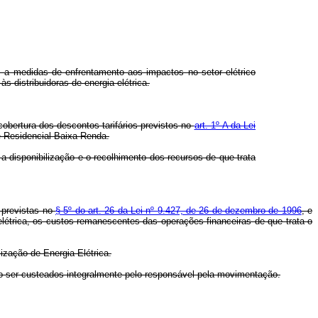
as a medidas de enfrentamento aos impactos no setor elétrico
s distribuidoras de energia elétrica.
obertura dos descontos tarifários previstos no
art. 1º-A da Lei
se Residencial Baixa Renda.
a disponibilização e o recolhimento dos recursos de que trata
 previstas no
§ 5º do art. 26 da Lei nº 9.427, de 26 de dezembro de 1996
, e
elétrica, os custos remanescentes das operações financeiras de que trata o
zação de Energia Elétrica.
erão ser custeados integralmente pelo responsável pela movimentação.