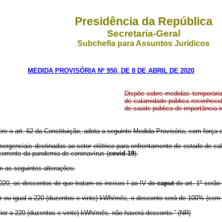
Presidência da República
Secretaria-Geral
Subchefia para Assuntos Jurídicos
MEDIDA PROVISÓRIA Nº 950, DE 8 DE ABRIL DE 2020
Dispõe sobre medidas temporária
de calamidade pública reconhecid
de saúde pública de importância i
ere o art. 62 da Constituição, adota a seguinte Medida Provisória, com força d
ergenciais destinadas ao setor elétrico para enfrentamento do estado de c
corrente da pandemia de coronavírus (
covid-19
).
m as seguintes alterações:
020, os descontos de que tratam os incisos I ao IV do
caput
do art. 1º serão
rior ou igual a 220 (duzentos e vinte) kWh/mês, o desconto será de 100% (cem 
erior a 220 (duzentos e vinte) kWh/mês, não haverá desconto.” (NR)