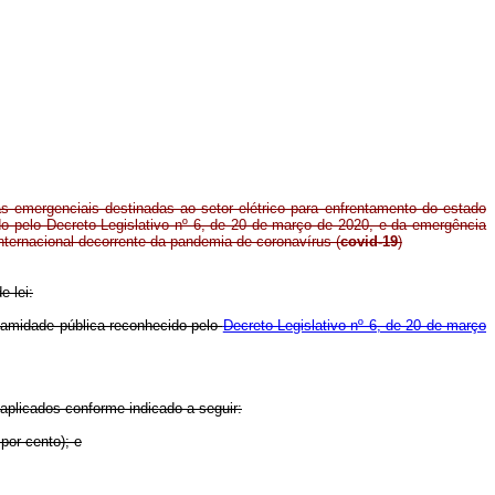
s emergenciais destinadas ao setor elétrico para enfrentamento do estado
o pelo Decreto Legislativo nº 6, de 20 de março de 2020, e da emergência
nternacional decorrente da pandemia de coronavírus (
covid-19
)
e lei:
alamidade pública reconhecido pelo
Decreto Legislativo nº 6, de 20 de março
 aplicados conforme indicado a seguir:
por cento); e