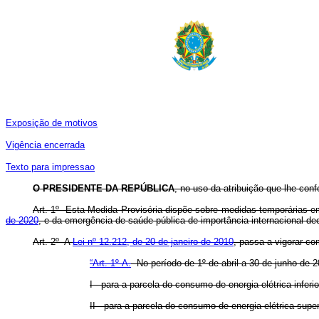
Exposição de motivos
Vig
ência encerrada
Texto para impressao
O PRESIDENTE DA REPÚBLICA
, no uso da atribuição que lhe conf
Art. 1º Esta Medida Provisória dispõe sobre medidas temporárias em
de 2020
, e da emergência de saúde pública de importância internacional de
Art. 2º A
Lei nº 12.212, de 20 de janeiro de 2010
, passa a vigorar co
“Art. 1º-A.
No período de 1º de abril a 30 de junho de 2
I - para a parcela do consumo de energia elétrica infe
II - para a parcela do consumo de energia elétrica sup