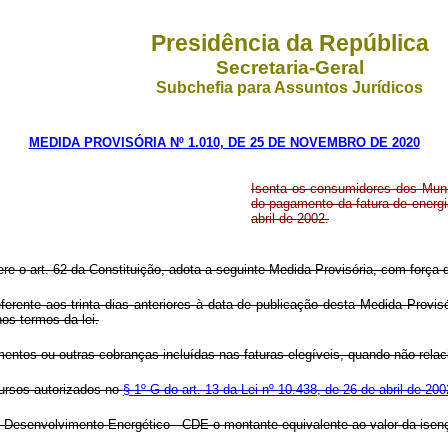
Presidência da República
Secretaria-Geral
Subchefia para Assuntos Jurídicos
MEDIDA PROVISÓRIA Nº 1.010, DE 25 DE NOVEMBRO DE 2020
Isenta os consumidores dos Muni
do pagamento da fatura de energia 
abril de 2002.
ere o art. 62 da Constituição, adota a seguinte Medida Provisória, com força d
eferente aos trinta dias anteriores à data de publicação desta Medida Pro
os termos da lei.
lamentos ou outras cobranças incluídas nas faturas elegíveis, quando não re
cursos autorizados no
§ 1º-G do art. 13 da Lei nº 10.438, de 26 de abril de 200
Desenvolvimento Energético - CDE o montante equivalente ao valor da isenção