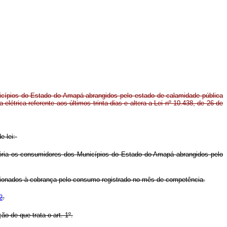
cípios do Estado do Amapá abrangidos pelo estado de calamidade pública
elétrica referente aos últimos trinta dias e altera a Lei nº 10.438, de 26 de
e lei:
visória os consumidores dos Municípios do Estado do Amapá abrangidos pelo
lacionados à cobrança pelo consumo registrado no mês de competência.
2
.
 de que trata o art. 1º.