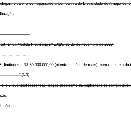
mologará o valor a ser repassado à Companhia de Eletricidade do Amapá corr
lterações:
........................
..........................
 art. 1º da Medida Provisória nº 1.010, de 25 de novembro de 2020.
..........................
 limitados a R$ 80.000.000,00 (oitenta milhões de reais), para o custeio da 
...................” (NR)
exclui eventual responsabilização decorrente da exploração do serviço públic
ação.
República.