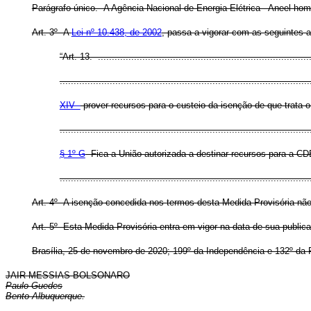
Parágrafo único. A Agência Nacional de Energia Elétrica - Aneel ho
Art. 3º A
Lei nº 10.438, de 2002
, passa a vigorar com as seguintes a
“Art. 13. .............................................................................
..........................................................................................
XIV -
prover recursos para o custeio da isenção de que trata o
..........................................................................................
§ 1º-G
Fica a União autorizada a destinar recursos para a CDE,
........................................................................................
Art. 4º A isenção concedida nos termos desta Medida Provisória não 
Art. 5º Esta Medida Provisória entra em vigor na data de sua public
Brasília, 25 de novembro de 2020; 199º da Independência e 132º da 
JAIR MESSIAS BOLSONARO
Paulo Guedes
Bento Albuquerque.