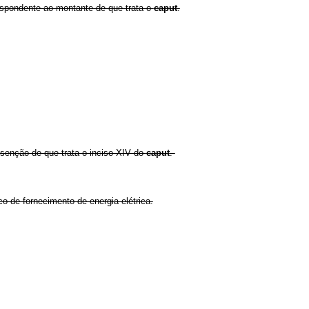
espondente ao montante de que trata o
caput
.
isenção de que trata o inciso XIV do
caput
.
o de fornecimento de energia elétrica.