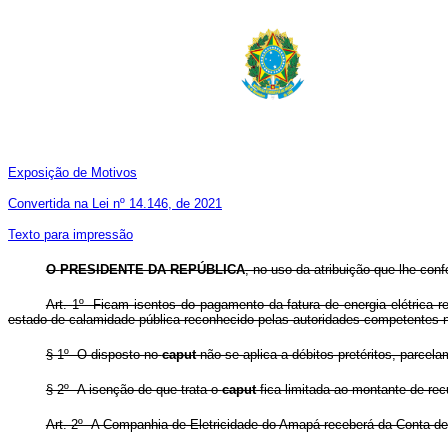
Exposição de Motivos
Convertida na Lei nº 14.146, de 2021
Texto para impressão
O
PRESIDENTE DA REPÚBLICA
, no uso da atribuição que lhe conf
Art. 1º Ficam isentos do pagamento da fatura de energia elétrica r
estado de calamidade pública reconhecido pelas autoridades competentes n
§ 1º O disposto no
caput
não se aplica a débitos pretéritos, parce
§ 2º A isenção de que trata o
caput
fica limitada ao montante de re
Art. 2º A Companhia de Eletricidade do Amapá receberá da Conta de 