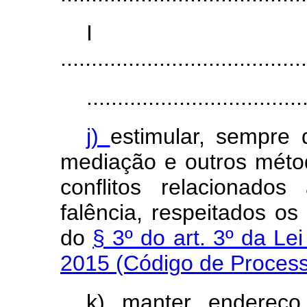
I
........................................
...................................
j)
estimular, sempre 
mediação e outros métod
conflitos relacionado
falência, respeitados os 
do
§ 3º do art. 3º da Le
2015 (Código de Process
k) manter endereço 