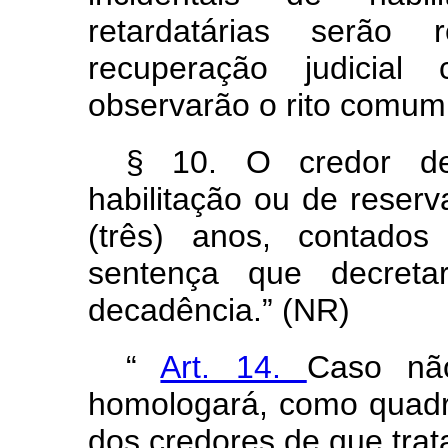
retardatárias serão 
recuperação judicia
observarão o rito comum
§ 10. O credor de
habilitação ou de reser
(três) anos, contado
sentença que decreta
decadência.” (NR)
“
Art. 14.
Caso nã
homologará, como quadro
dos credores de que trata