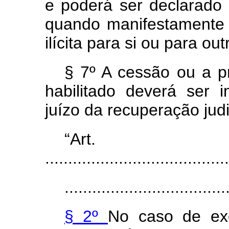
e poderá ser declarado
quando manifestamente 
ilícita para si ou para ou
§ 7º A cessão ou a p
habilitado deverá ser
juízo da recuperação judi
“Ar
........................................
...................................
§ 2º
No caso de exe