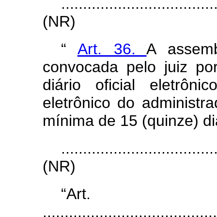
...................................
(NR)
“
Art. 36.
A assemb
convocada pelo juiz po
diário oficial eletrôni
eletrônico do administra
mínima de 15 (quinze) di
...................................
(NR)
“Ar
........................................