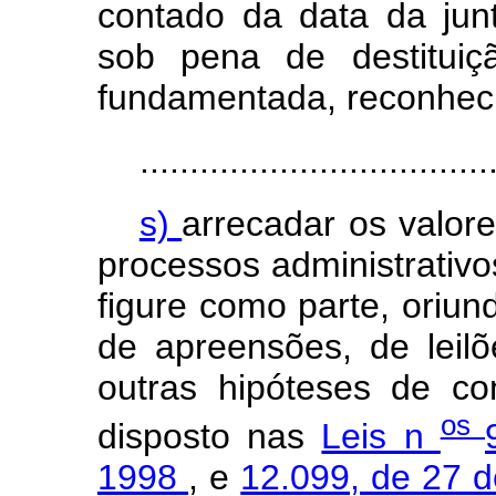
contado da data da jun
sob pena de destituiçã
fundamentada, reconhecid
...................................
s)
arrecadar os valor
processos administrativos
figure como parte, oriun
de apreensões, de leilõ
outras hipóteses de con
os
disposto nas
Leis n
1998
, e
12.099, de 27 