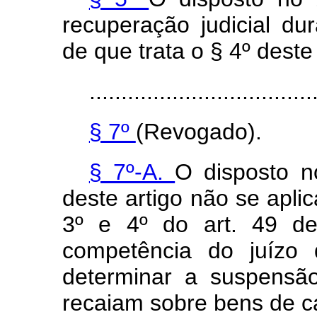
recuperação judicial d
de que trata o § 4º deste 
...................................
§ 7º
(Revogado).
§ 7º-A.
O disposto no
deste artigo não se aplic
3º e 4º do art. 49 des
competência do juízo 
determinar a suspensã
recaiam sobre bens de c