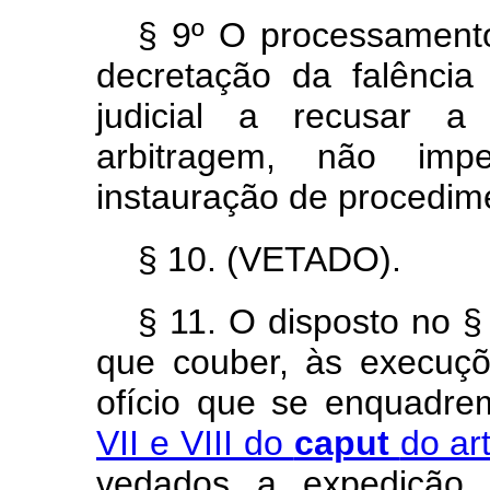
§ 9º O processamento
decretação da falência
judicial a recusar a
arbitragem, não im
instauração de procedime
§ 10. (VETADO).
§ 11. O disposto no § 
que couber, às execuçõ
ofício que se enquadr
VII e VIII do
caput
do ar
vedados a expedição 