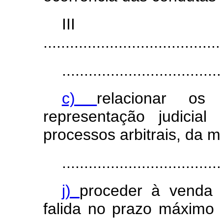
II
........................................
...................................
c)
relacionar o
representação judicial 
processos arbitrais, da m
...................................
j)
proceder à venda
falida no prazo máximo 