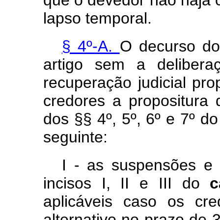
que o devedor não haja 
lapso temporal.
§ 4º-A.
O decurso do
artigo sem a delibera
recuperação judicial pro
credores a propositura 
dos §§ 4º, 5º, 6º e 7º do
seguinte:
I - as suspensões e 
incisos I, II e III do
aplicáveis caso os cr
alternativo no prazo de 3