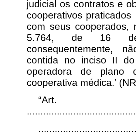
judicial os contratos e 
cooperativos praticados
com seus cooperados, n
5.764, de 16 d
consequentemente, n
contida no inciso II d
operadora de plano d
cooperativa médica.’ (NR
“Ar
........................................
...................................