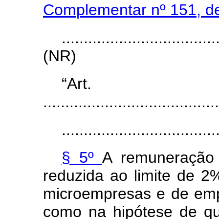
Complementar nº 151, d
...................................
(NR)
“Ar
........................................
...................................
§ 5º
A remuneração d
reduzida ao limite de 2
microempresas e de em
como na hipótese de que