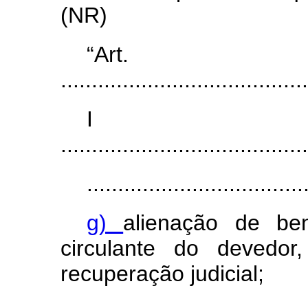
(NR)
“Ar
........................................
I
........................................
...................................
g)
alienação de be
circulante do devedor
recuperação judicial;