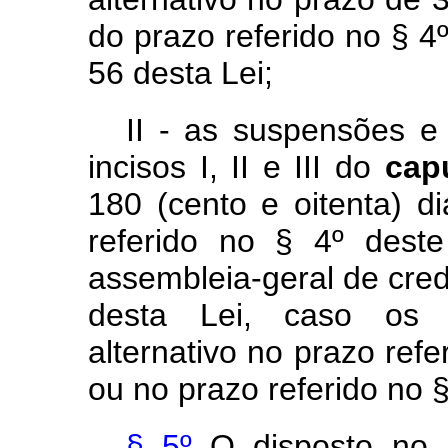
do prazo referido no § 4º
56 desta Lei;
II - as suspensões e
incisos I, II e III do
cap
180 (cento e oitenta) d
referido no § 4º deste
assembleia-geral de credo
desta Lei, caso os 
alternativo no prazo refe
ou no prazo referido no §
§ 5º
O disposto no 