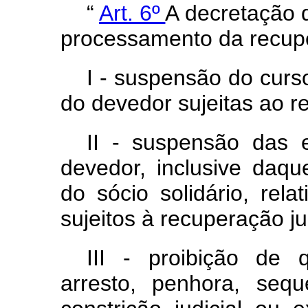
“
Art. 6º
A decretação d
processamento da recuper
I - suspensão do curs
do devedor sujeitas ao r
II - suspensão das 
devedor, inclusive daqu
do sócio solidário, rela
sujeitos à recuperação jud
III - proibição de 
arresto, penhora, seq