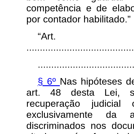
competência e de elabo
por contador habilitado.”
“Ar
........................................
...................................
§ 6º
Nas hipóteses d
art. 48 desta Lei, s
recuperação judicial
exclusivamente da a
discriminados nos doc