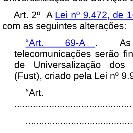
Art. 2º A
Lei nº 9.472, de 
com as seguintes alterações:
“Art. 69-A
. As p
telecomunicações serão fi
de Universalização dos 
(Fust), criado pela Lei nº 9
“Ar
............................................
........................................