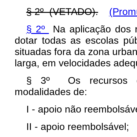
§ 2º (VETADO).
(Prom
§ 2º
Na aplicação dos r
dotar todas as escolas púb
situadas fora da zona urba
larga, em velocidades adeq
§ 3º Os recursos d
modalidades de:
I - apoio não reembolsáve
II - apoio reembolsável;