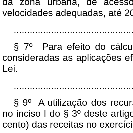
da zona urbana, de acesso
velocidades adequadas, até 2
............................................
§ 7º Para efeito do cálcul
consideradas as aplicações ef
Lei.
............................................
§ 9º A utilização dos recu
no inciso I do § 3º deste arti
cento) das receitas no exercíci