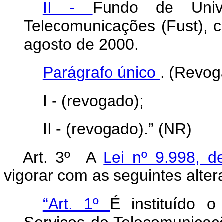
II -
Fundo de Unive
Telecomunicações (Fust), c
agosto de 2000.
Parágrafo único
. (Revog
I - (revogado);
II - (revogado).” (NR)
Art. 3º A
Lei nº 9.998, 
vigorar com as seguintes alter
“Art. 1º
É instituído 