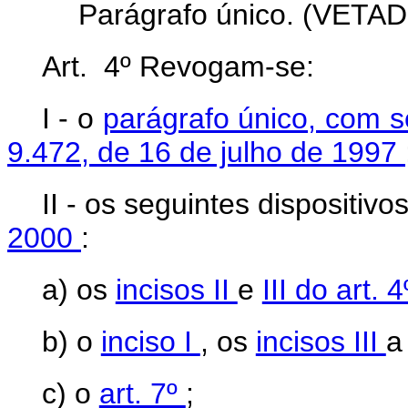
Parágrafo único. (VETAD
Art. 4º Revogam-se:
I - o
parágrafo único, com seu
9.472, de 16 de julho de 1997
II - os seguintes dispositiv
2000
:
a) os
incisos II
e
III do art. 4
b) o
inciso I
, os
incisos III
a
c) o
art. 7º
;