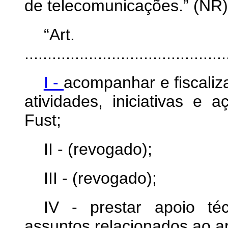
de telecomunicações.” (NR)
“Ar
............................................
I -
acompanhar e fiscaliza
atividades, iniciativas e
Fust;
II - (revogado);
III - (revogado);
IV - prestar apoio t
assuntos relacionados ao art