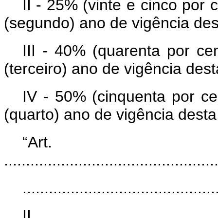
II - 25% (vinte e cinco por c
(segundo) ano de vigência des
III - 40% (quarenta por cen
(terceiro) ano de vigência dest
IV - 50% (cinquenta por cen
(quarto) ano de vigência desta 
“Ar
................................................
............................................
I