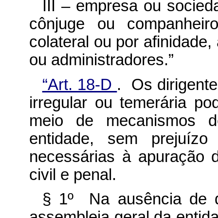
III – empresa ou socieda
cônjuge ou companheiro
colateral ou por afinidade,
ou administradores.”
“Art. 18-D
. Os dirigent
irregular ou temerária po
meio de mecanismos de 
entidade, sem prejuízo
necessárias à apuração 
civil e penal.
§ 1º Na ausência de di
assembleia geral da entida