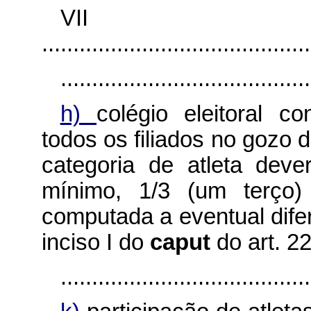
VI
...........................................
........................................
h)
colégio eleitoral c
todos os filiados no gozo 
categoria de atleta deve
mínimo, 1/3 (um terço) 
computada a eventual difer
inciso I do
caput
do art. 2
........................................