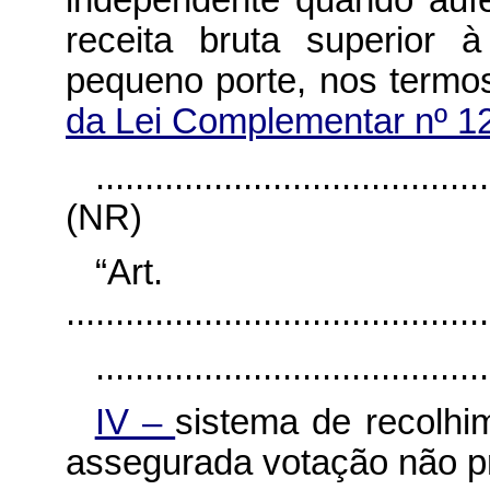
independente quando aufe
receita bruta superior 
pequeno porte, nos term
da Lei Complementar nº 1
........................................
(NR)
“Ar
...........................................
........................................
IV –
sistema de recolhi
assegurada votação não pr