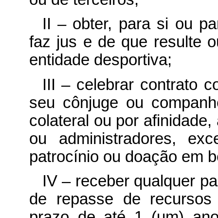
II – obter, para si ou 
faz jus e de que resulte o
entidade desportiva;
III – celebrar contrato 
seu cônjuge ou companhei
colateral ou por afinidade,
ou administradores, ex
patrocínio ou doação em be
IV – receber qualquer p
de repasse de recursos 
prazo de até 1 (um) ano