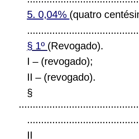
5. 0,04%
(quatro centés
........................................
§ 1º
(Revogado).
I – (revogado);
II – (revogado).
§
...........................................
........................................
I