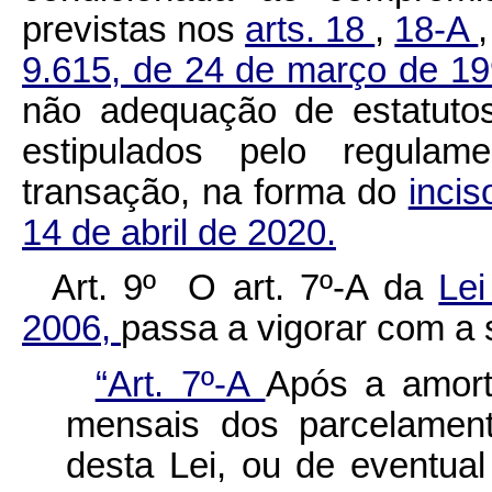
previstas nos
arts. 18
,
18-A
9.615, de 24 de março de 1
não adequação de estatutos
estipulados pelo regulame
transação, na forma do
incis
14 de abril de 2020.
Art. 9º O art. 7º-A da
Lei
2006,
passa a vigorar com a 
“Art. 7º-A
Após a amort
mensais dos parcelament
desta Lei, ou de eventual