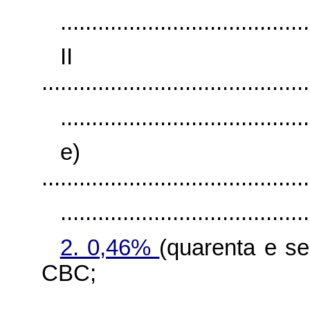
........................................
I
...........................................
........................................
e)
...........................................
........................................
2. 0,46%
(quarenta e se
CBC;
........................................