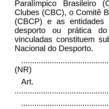
Paralímpico Brasileiro 
Clubes (CBC), o Comitê Br
(CBCP) e as entidades n
desporto ou prática do
vinculadas constituem su
Nacional do Desporto.
........................................
(NR)
Art.
...........................................
........................................