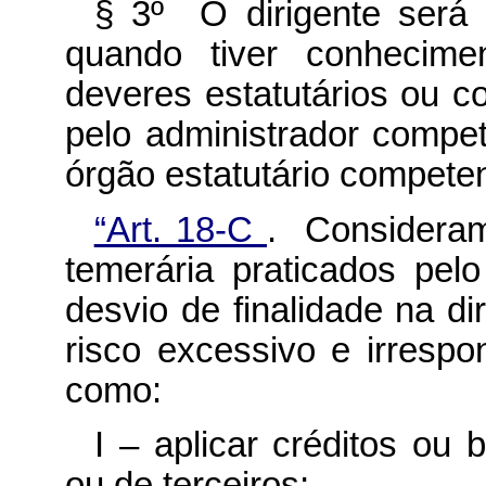
§ 3º O dirigente será 
quando tiver conhecim
deveres estatutários ou c
pelo administrador compe
órgão estatutário competen
“Art. 18-C
. Consideram
temerária praticados pel
desvio de finalidade na d
risco excessivo e irrespo
como:
I – aplicar créditos ou 
ou de terceiros;