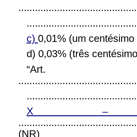
...........................................
........................................
c)
0,01% (um centésimo 
d) 0,03% (três centésim
“Ar
...........................................
........................................
X 
...........................................
(NR)