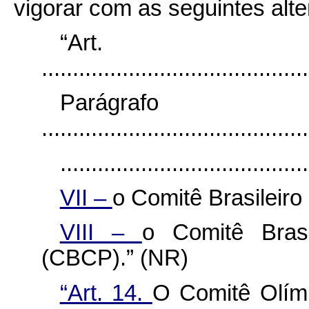
vigorar com as seguintes alt
“Ar
...........................................
Parágr
...........................................
........................................
VII –
o Comitê Brasileiro
VIII –
o Comitê Brasi
(CBCP).” (NR)
“Art. 14.
O Comitê Olímp