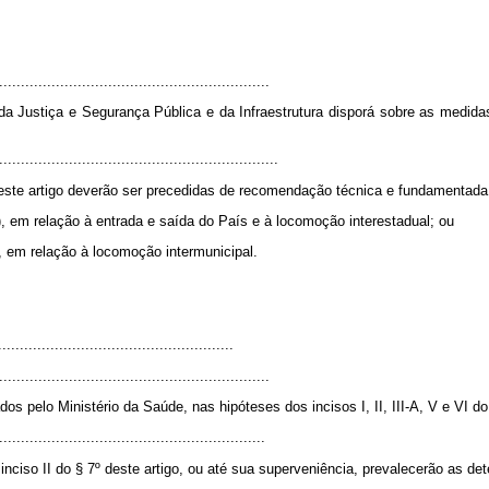
..............................................................
a Justiça e Segurança Pública e da Infraestrutura disporá sobre as medida
................................................................
este artigo deverão ser precedidas de recomendação técnica e fundamentada
a), em relação à entrada e saída do País e à locomoção interestadual; ou
ia, em relação à locomoção intermunicipal.
.....................................................
..............................................................
os pelo Ministério da Saúde, nas hipóteses dos incisos I, II, III-A, V e VI d
.............................................................
nciso II do § 7º deste artigo, ou até sua superveniência, prevalecerão as de