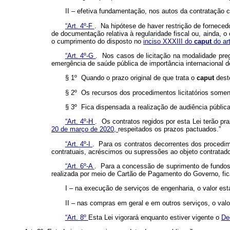
II – efetiva fundamentação, nos autos da contratação 
“Art. 4º-F
. Na hipótese de haver restrição de forneced
de documentação relativa à regularidade fiscal ou, ainda, o
o cumprimento do disposto no
inciso XXXIII do
caput
do ar
“Art. 4º-G
. Nos casos de licitação na modalidade preg
emergência de saúde pública de importância internacional de
§ 1º Quando o prazo original de que trata o
caput
dest
§ 2º Os recursos dos procedimentos licitatórios soment
§ 3º Fica dispensada a realização de audiência pública
“Art. 4º-H
. Os contratos regidos por esta Lei terão p
20 de março de 2020,
respeitados os prazos pactuados.”
“Art. 4º-I
. Para os contratos decorrentes dos procedim
contratuais, acréscimos ou supressões ao objeto contratado 
“Art. 6º-A
. Para a concessão de suprimento de fundos 
realizada por meio de Cartão de Pagamento do Governo, fic
I – na execução de serviços de engenharia, o valor es
II – nas compras em geral e em outros serviços, o val
“Art. 8º
Esta Lei vigorará enquanto estiver vigente o
De