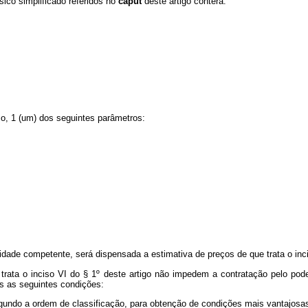
sico simplificado referidos no
caput
deste artigo conterá:
mo, 1 (um) dos seguintes parâmetros:
idade competente, será dispensada a estimativa de preços de que trata o incis
trata o inciso VI do § 1º deste artigo não impedem a contratação pelo pode
s as seguintes condições:
gundo a ordem de classificação, para obtenção de condições mais vantajosas