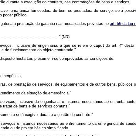
ão durante a execução do contrato, nas contratações de bens e serviços.
aver uma única fornecedora do bem ou prestadora do serviço, será possív
 poder público.
rigatória a prestação de garantia nas modalidades previstas no
art. 56 da Lei
...................................................” (NR)
rviços, inclusive de engenharia, a que se refere o
caput
do art. 4º desta
 e de funcionamento do objeto contratado.”
o disposto nesta Lei, presumem-se comprovadas as condições de:
 emergência;
bras, de prestação de serviços, de equipamentos e de outros bens, públicos ou
 atendimento da situação de emergência.”
serviços, inclusive de engenharia, e insumos necessários ao enfrentamento
e tratar de bens e de serviços comuns.”
omente será exigível durante a gestão do contrato.”
serviços e insumos necessários ao enfrentamento da emergência de saúde pú
icado ou de projeto básico simplificado.