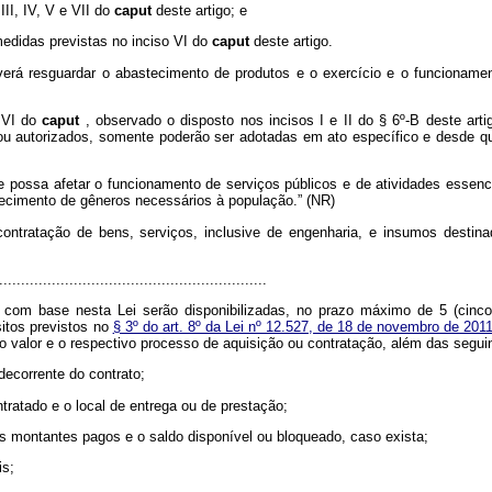
III, IV, V e VII do
caput
deste artigo; e
medidas previstas no inciso VI do
caput
deste artigo.
erá resguardar o abastecimento de produtos e o exercício e o funcionamen
e VI do
caput
, observado o disposto nos incisos I e II do § 6º-B deste ar
 ou autorizados, somente poderão ser adotadas em ato específico e desde qu
 possa afetar o funcionamento de serviços públicos e de atividades essenci
ecimento de gêneros necessários à população.” (NR)
 contratação de bens, serviços, inclusive de engenharia, e insumos desti
.............................................................
com base nesta Lei serão disponibilizadas, no prazo máximo de 5 (cinco) 
sitos previstos no
§ 3º do art. 8º da Lei nº 12.527, de 18 de novembro de 201
, o valor e o respectivo processo de aquisição ou contratação, além das segu
 decorrente do contrato;
tratado e o local de entrega ou de prestação;
, os montantes pagos e o saldo disponível ou bloqueado, caso exista;
is;