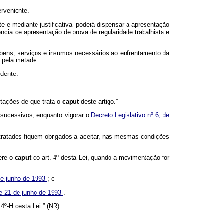
rveniente.”
e e mediante justificativa, poderá dispensar a apresentação
ência de apresentação de prova de regularidade trabalhista e
e bens, serviços e insumos necessários ao enfrentamento da
s pela metade.
edente.
citações de que trata o
caput
deste artigo.”
s sucessivos, enquanto vigorar o
Decreto Legislativo nº 6, de
ntratados fiquem obrigados a aceitar, nas mesmas condições
ere o
caput
do art. 4º desta Lei, quando a movimentação for
 de junho de 1993
; e
 de 21 de junho de 1993
.”
 4º-H desta Lei.” (NR)