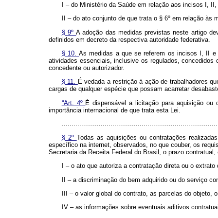
I – do Ministério da Saúde em relação aos incisos I, II, 
II – do ato conjunto de que trata o § 6º em relação às 
§ 9º
A adoção das medidas previstas neste artigo dev
definidos em decreto da respectiva autoridade federativa.
§ 10.
As medidas a que se referem os incisos I, II 
atividades essenciais, inclusive os regulados, concedidos
concedente ou autorizador.
§ 11.
É vedada a restrição à ação de trabalhadores que
cargas de qualquer espécie que possam acarretar desabast
“Art. 4º
É dispensável a licitação para aquisição ou
importância internacional de que trata esta Lei.
................................................................................
§ 2º
Todas as aquisições ou contratações realizadas 
específico na internet, observados, no que couber, os requi
Secretaria da Receita Federal do Brasil, o prazo contratual
I – o ato que autoriza a contratação direta ou o extrato
II – a discriminação do bem adquirido ou do serviço con
III – o valor global do contrato, as parcelas do objeto
IV – as informações sobre eventuais aditivos contratua