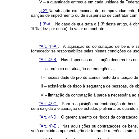
V – a quantidade entregue em cada unidade da Federaç
§ 3º
Na situação excepcional de, comprovadamente, h
sanção de impedimento ou de suspensão de contratar com o
§ 3º-A
. No caso de que trata o § 3º deste artigo, é ob
10% (dez por cento) do valor do contrato.
..............................................................................
“Art. 4º-A
. A aquisição ou contratação de bens e se
fornecedor se responsabilize pelas plenas condições de uso
“Art. 4º-B
. Nas dispensas de licitação decorrentes d
I – ocorrência de situação de emergência;
II – necessidade de pronto atendimento da situação de
III – existência de risco à segurança de pessoas, de o
IV – limitação da contratação à parcela necessária ao
“Art. 4º-C
. Para a aquisição ou contratação de bens, 
será exigida a elaboração de estudos preliminares quando s
“Art. 4º-D
. O gerenciamento de riscos da contratação s
“Art. 4º-E
. Nas aquisições ou contratações de bens, 
será admitida a apresentação de termo de referência simplif