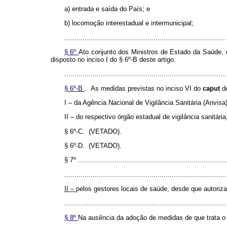
a) entrada e saída do País; e
b) locomoção interestadual e intermunicipal;
................................................................................
§ 6º
Ato conjunto dos Ministros de Estado da Saúde, d
disposto no inciso I do § 6º-B deste artigo.
................................................................................
§ 6º-B
. As medidas previstas no inciso VI do
caput
d
I – da Agência Nacional de Vigilância Sanitária (Anvis
II – do respectivo órgão estadual de vigilância sanitár
§ 6º-C. (VETADO).
§ 6º-D. (VETADO).
§ 7º ..........................................................................
................................................................................
II –
pelos gestores locais de saúde, desde que autorizad
................................................................................
§ 8º
Na ausência da adoção de medidas de que trata o i