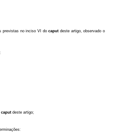
s previstas no inciso VI do
caput
deste artigo, observado o
:
o
caput
deste artigo;
terminações: