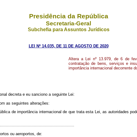
Presidência da República
Secretaria-Geral
Subchefia para Assuntos Jurídicos
LEI Nº 14.035, DE 11 DE AGOSTO DE 2020
Altera a Lei nº 13.979, de 6 de fev
contratação de bens, serviços e in
importância internacional decorrente d
nal decreta e eu sanciono a seguinte Lei:
com as seguintes alterações:
lica de importância internacional de que trata esta Lei, as autoridades pod
.............................................................
ortos ou aeroportos, de: