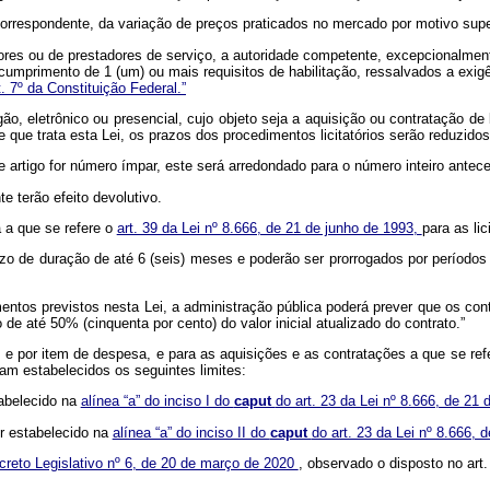
correspondente, da variação de preços praticados no mercado por motivo supe
ores ou de prestadores de serviço, a autoridade competente, excepcionalment
 cumprimento de 1 (um) ou mais requisitos de habilitação, ressalvados a exig
t. 7º da Constituição Federal.”
ão, eletrônico ou presencial, cujo objeto seja a aquisição ou contratação d
 que trata esta Lei, os prazos dos procedimentos licitatórios serão reduzido
e artigo for número ímpar, este será arredondado para o número inteiro antec
e terão efeito devolutivo.
 a que se refere o
art. 39 da Lei nº 8.666, de 21 de junho de 1993,
para as li
razo de duração de até 6 (seis) meses e poderão ser prorrogados por período
entos previstos nesta Lei, a administração pública poderá prever que os co
de até 50% (cinquenta por cento) do valor inicial atualizado do contrato.”
e por item de despesa, e para as aquisições e as contratações a que se ref
am estabelecidos os seguintes limites:
tabelecido na
alínea “a” do inciso I do
caput
do art. 23 da Lei nº 8.666, de 21
or estabelecido na
alínea “a” do inciso II do
caput
do art. 23 da Lei nº 8.666,
creto Legislativo nº 6, de 20 de março de 2020
, observado o disposto no art.