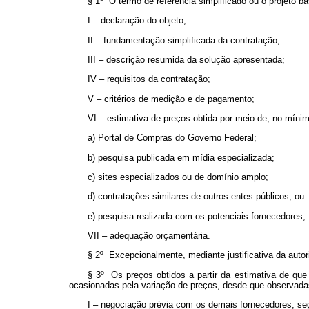
§ 1º O termo de referência simplificado ou o projeto bá
I – declaração do objeto;
II – fundamentação simplificada da contratação;
III – descrição resumida da solução apresentada;
IV – requisitos da contratação;
V – critérios de medição e de pagamento;
VI – estimativa de preços obtida por meio de, no míni
a) Portal de Compras do Governo Federal;
b) pesquisa publicada em mídia especializada;
c) sites especializados ou de domínio amplo;
d) contratações similares de outros entes públicos; ou
e) pesquisa realizada com os potenciais fornecedores;
VII – adequação orçamentária.
§ 2º Excepcionalmente, mediante justificativa da autor
§ 3º Os preços obtidos a partir da estimativa de que 
ocasionadas pela variação de preços, desde que observada
I – negociação prévia com os demais fornecedores, se